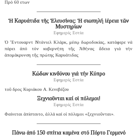
Πρό 60 ετων
Ἡ Καρυάτιδα τῆς Ἐλευσίνας: Ἡ σιωπηλή ἱέρεια τῶν
Μυστηρίων
Εφημερίς Εστία
Ὁ Ἔντουαρντ Ντάνιελ Κλάρκ, μέσῳ δωροδοκίας, κατάφερε νά
πάρει ἀπό τόν κυβερνήτη τῆς Ἀθήνας ἄδεια γιά τήν
ἀπομάκρυνση τῆς πρώτης Καρυάτιδας
Κώδων κινδύνου γιά τήν Κύπρο
Εφημερίς Εστία
τοῦ δρος Κυριάκου Α. Κενεβέζου
Ξεχνιοῦνται καί οἱ πόλεμοι!
Εφημερίς Εστία
Φαίνεται ἀπίστευτο, ἀλλά καί οἱ πόλεμοι «ξεχνιοῦνται».
Πάνω ἀπό 150 σπίτια καμένα στό Πόρτο Γερμενό