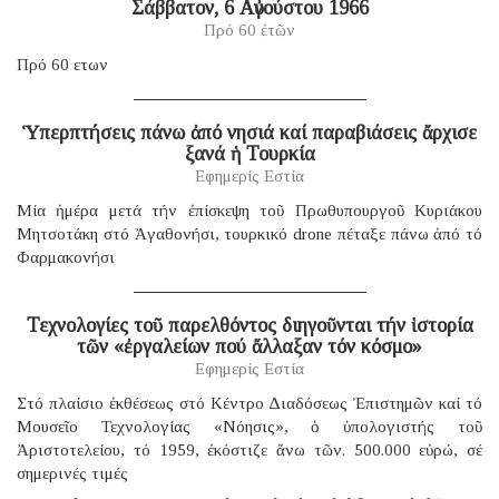
Σάββατον, 6 Αὐγούστου 1966
Πρό 60 ἐτῶν
Πρό 60 ετων
Ὑπερπτήσεις πάνω ἀπό νησιά καί παραβιάσεις ἄρχισε
ξανά ἡ Τουρκία
Εφημερίς Εστία
Μία ἡμέρα μετά τήν ἐπίσκεψη τοῦ Πρωθυπουργοῦ Κυριάκου
Μητσοτάκη στό Ἀγαθονήσι, τουρκικό drone πέταξε πάνω ἀπό τό
Φαρμακονήσι
Τεχνολογίες τοῦ παρελθόντος διηγοῦνται τήν ἱστορία
τῶν «ἐργαλείων πού ἄλλαξαν τόν κόσμο»
Εφημερίς Εστία
Στό πλαίσιο ἐκθέσεως στό Κέντρο Διαδόσεως Ἐπιστημῶν καί τό
Μουσεῖο Τεχνολογίας «Νόησις», ὁ ὑπολογιστής τοῦ
Ἀριστοτελείου, τό 1959, ἐκόστιζε ἄνω τῶν. 500.000 εὐρώ, σέ
σημερινές τιμές