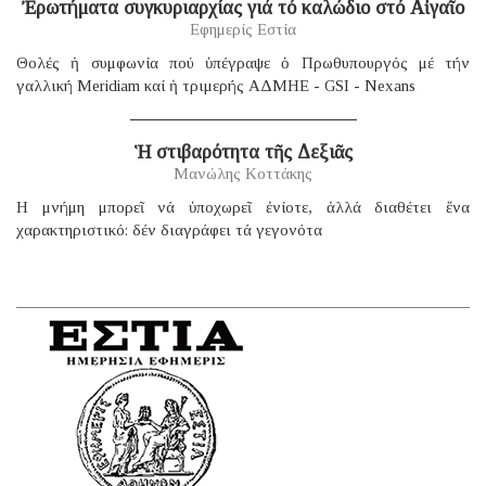
Ἐρωτήματα συγκυριαρχίας γιά τό καλώδιο στό Αἰγαῖο
Εφημερίς Εστία
Θολές ἡ συμφωνία πού ὑπέγραψε ὁ Πρωθυπουργός μέ τήν
γαλλική Μeridiam καί ἡ τριμερής ΑΔΜΗΕ - GSI - Nexans
Ἡ στιβαρότητα τῆς Δεξιᾶς
Μανώλης Κοττάκης
H μνήμη μπορεῖ νά ὑποχωρεῖ ἐνίοτε, ἀλλά διαθέτει ἕνα
χαρακτηριστικό: δέν διαγράφει τά γεγονότα