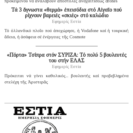
προκειμένου νά ἀναλάβουν ἀποστολές ἀναχαιτίσεως drones
Τά 3 ἄγνωστα «θερμά» ἐπεισόδια στό Αἰγαῖο πού
ρίχνουν βαρειές «σκιές» στό καλώδιο
Εφημερίς Εστία
Τό ὁλλανδικό πλοῖο πού ἀποχώρησε, ἡ Vodafone καί ἡ τουρκική
ἄδεια, ἡ ἀσάφεια σέ ἐνέργειες τῆς Cosmote
«Πόρτα» Τσίπρα στόν ΣΥΡΙΖΑ: Τό πολύ 5 βουλευτές
του στήν ΕΛΑΣ
Εφημερίς Εστία
Πρόκειται νά γίνει καθολικός... βουλευτής καί προβεβλημένα
στελέχη τῆς Ἀριστερᾶς