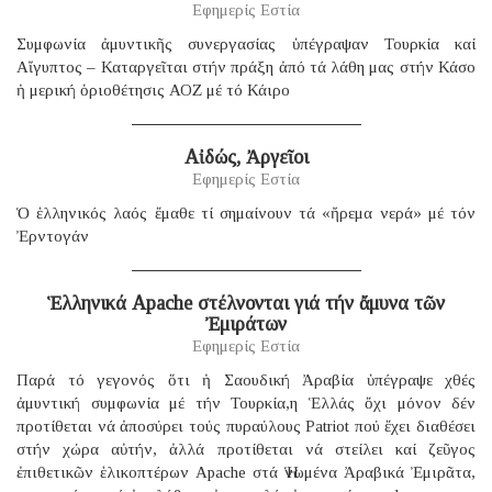
Εφημερίς Εστία
Συμφωνία ἀμυντικῆς συνεργασίας ὑπέγραψαν Τουρκία καί
Αἴγυπτος – Καταργεῖται στήν πράξη ἀπό τά λάθη μας στήν Κάσο
ἡ μερική ὁριοθέτησις ΑΟΖ μέ τό Κάιρο
Αἰδώς, Ἀργεῖοι
Εφημερίς Εστία
Ὁ ἑλληνικός λαός ἔμαθε τί σημαίνουν τά «ἤρεμα νερά» μέ τόν
Ἐρντογάν
Ἑλληνικά Apache στέλνονται γιά τήν ἄμυνα τῶν
Ἐμιράτων
Εφημερίς Εστία
Παρά τό γεγονός ὅτι ἡ Σαουδική Ἀραβία ὑπέγραψε χθές
ἀμυντική συμφωνία μέ τήν Τουρκία,η Ἑλλάς ὄχι μόνον δέν
προτίθεται νά ἀποσύρει τούς πυραύλους Patriot πού ἔχει διαθέσει
στήν χώρα αὐτήν, ἀλλά προτίθεται νά στείλει καί ζεῦγος
ἐπιθετικῶν ἑλικοπτέρων Apache στά Ἡνωμένα Ἀραβικά Ἐμιρᾶτα,