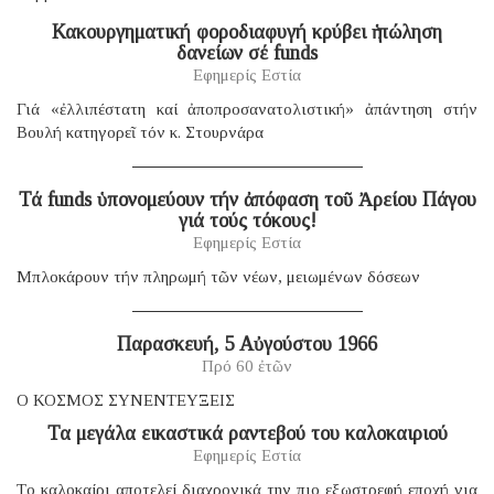
Κακουργηματική φοροδιαφυγή κρύβει ἡ πώληση
δανείων σέ funds
Εφημερίς Εστία
Γιά «ἐλλιπέστατη καί ἀποπροσανατολιστική» ἀπάντηση στήν
Βουλή κατηγορεῖ τόν κ. Στουρνάρα
Τά funds ὑπονομεύουν τήν ἀπόφαση τοῦ Ἀρείου Πάγου
γιά τούς τόκους!
Εφημερίς Εστία
Μπλοκάρουν τήν πληρωμή τῶν νέων, μειωμένων δόσεων
Παρασκευή, 5 Αὐγούστου 1966
Πρό 60 ἐτῶν
Ο ΚΟΣΜΟΣ ΣΥΝΕΝΤΕΥΞΕΙΣ
Τα μεγάλα εικαστικά ραντεβού του καλοκαιριού
Εφημερίς Εστία
Tο καλοκαίρι αποτελεί διαχρονικά την πιο εξωστρεφή εποχή για