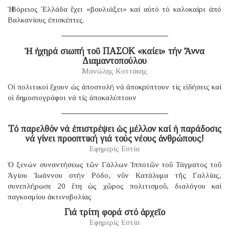
Ἡ Βόρειος Ἑλλάδα ἔχει «βουλιάξει» καί αὐτό τό καλοκαίρι ἀπό
Βαλκανίους ἐπισκέπτες.
Ἡ ἠχηρά σιωπή τοῦ ΠΑΣΟΚ «καίει» τήν Ἄννα
Διαμαντοπούλου
Μανώλης Κοττάκης
Οἱ πολιτικοί ἔχουν ὡς ἀποστολή νά ἀποκρύπτουν τίς εἰδήσεις καί
οἱ δημοσιογράφοι νά τίς ἀποκαλύπτουν
Τό παρελθόν νά ἐπιστρέψει ὡς μέλλον καί ἡ παράδοσις
νά γίνει προοπτική γιά τούς νέους ἀνθρώπους!
Εφημερίς Εστία
Ὁ ξενών συναντήσεως τῶν Γάλλων Ἱπποτῶν τοῦ Τάγματος τοῦ
Ἁγίου Ἰωάννου στήν Ρόδο, νῦν Κατάλυμα τῆς Γαλλίας,
συνεπλήρωσε 20 ἔτη ὡς χῶρος πολιτισμοῦ, διαλόγου καί
παγκοσμίου ἀκτινοβολίας
Γιά τρίτη φορά στό ἀρχεῖο
Εφημερίς Εστία