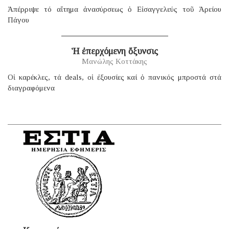
Ἀπέρριψε τό αἴτημα ἀνασύρσεως ὁ Εἰσαγγελεύς τοῦ Ἀρείου
Πάγου
Ἡ ἐπερχόμενη ὄξυνσις
Μανώλης Κοττάκης
Οἱ καρέκλες, τά deals, οἱ ἐξουσίες καί ὁ πανικός μπροστά στά
διαγραφόμενα