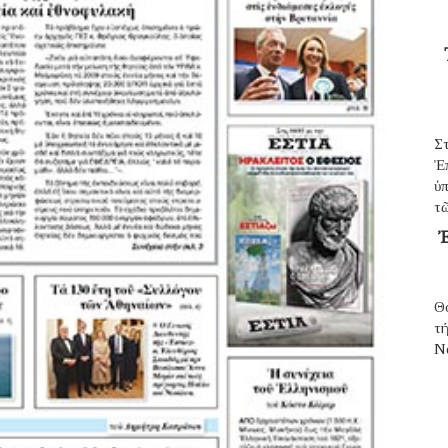
Σ
Ἐ
ὑπ
τῶ
Ἐ
Θ
τ
N