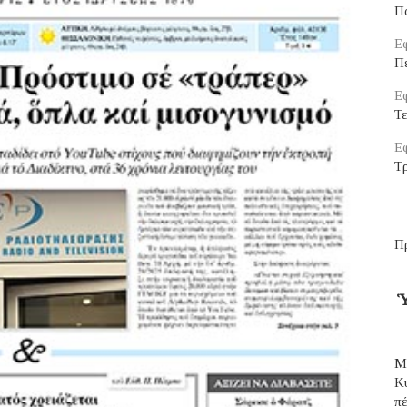
Π
Εφ
Π
Εφ
Τ
Εφ
Τρ
Π
Ὑ
Μ
Κ
π