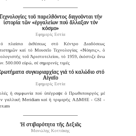
Τεχνολογίες τοῦ παρελθόντος διηγοῦνται τήν
ἱστορία τῶν «ἐργαλείων πού ἄλλαξαν τόν
κόσμο»
Εφημερίς Εστία
τό πλαίσιο ἐκθέσεως στό Κέντρο Διαδόσεως
πιστημῶν καί τό Μουσεῖο Τεχνολογίας «Νόησις», ὁ
ολογιστής τοῦ Ἀριστοτελείου, τό 1959, ἐκόστιζε ἄνω
ν. 500.000 εὐρώ, σέ σημερινές τιμές
ρωτήματα συγκυριαρχίας γιά τό καλώδιο στό
Αἰγαῖο
Εφημερίς Εστία
ολές ἡ συμφωνία πού ὑπέγραψε ὁ Πρωθυπουργός μέ
ήν γαλλική Μeridiam καί ἡ τριμερής ΑΔΜΗΕ - GSI -
exans
Ἡ στιβαρότητα τῆς Δεξιᾶς
Μανώλης Κοττάκης