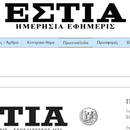
ις / Άρθρα
Κεντρικό θέμα
Προσφορές
Β
Πρωτοσέλιδα
Π
Εφ
Σ
Εφ