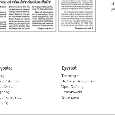
H 
χα
γορίες
Σχετικά
εις
Ταυτότητα
εις / Άρθρα
Πολιτική Απορρήτου
οσέλιδα
Όροι Χρήσης
φορές
Επικοινωνία
οθήκη Εστίας
Διαφήμιση
ομές