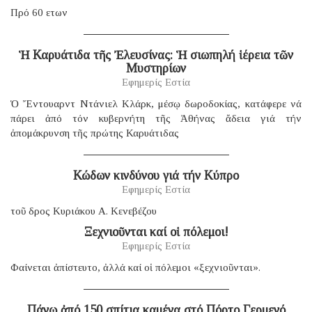
Πρό 60 ετων
Ἡ Καρυάτιδα τῆς Ἐλευσίνας: Ἡ σιωπηλή ἱέρεια τῶν
Μυστηρίων
Εφημερίς Εστία
Ὁ Ἔντουαρντ Ντάνιελ Κλάρκ, μέσῳ δωροδοκίας, κατάφερε νά
πάρει ἀπό τόν κυβερνήτη τῆς Ἀθήνας ἄδεια γιά τήν
ἀπομάκρυνση τῆς πρώτης Καρυάτιδας
Κώδων κινδύνου γιά τήν Κύπρο
Εφημερίς Εστία
τοῦ δρος Κυριάκου Α. Κενεβέζου
Ξεχνιοῦνται καί οἱ πόλεμοι!
Εφημερίς Εστία
Φαίνεται ἀπίστευτο, ἀλλά καί οἱ πόλεμοι «ξεχνιοῦνται».
Πάνω ἀπό 150 σπίτια καμένα στό Πόρτο Γερμενό