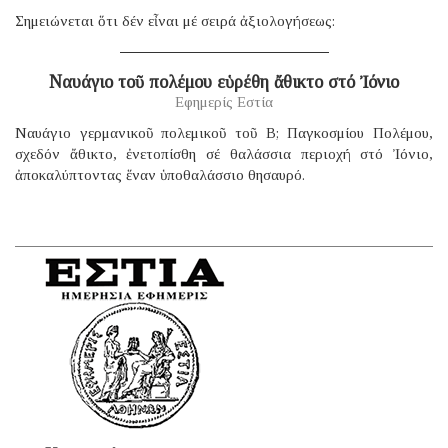
Σημειώνεται ὅτι δέν εἶναι μέ σειρά ἀξιολογήσεως:
Ναυάγιο τοῦ πολέμου εὑρέθη ἄθικτο στό Ἰόνιο
Εφημερίς Εστία
Ναυάγιο γερμανικοῦ πολεμικοῦ τοῦ B; Παγκοσμίου Πολέμου,
σχεδόν ἄθικτο, ἐνετοπίσθη σέ θαλάσσια περιοχή στό Ἰόνιο,
ἀποκαλύπτοντας ἕναν ὑποθαλάσσιο θησαυρό.