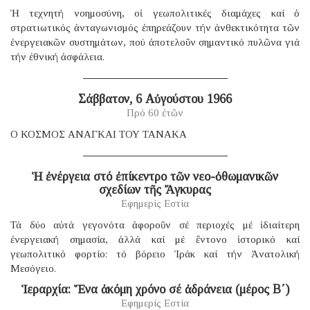
Ἡ τεχνητή νοημοσύνη, οἱ γεωπολιτικές διαμάχες καί ὁ
στρατιωτικός ἀνταγωνισμός ἐπηρεάζουν τήν ἀνθεκτικότητα τῶν
ἐνεργειακῶν συστημάτων, πού ἀποτελοῦν σημαντικό πυλῶνα γιά
τήν ἐθνική ἀσφάλεια.
Σάββατον, 6 Αὐγούστου 1966
Πρό 60 ἐτῶν
Ο ΚΟΣΜΟΣ ΑΝΑΓΚΑΙ ΤΟΥ ΤΑΝΑΚΑ
Ἡ ἐνέργεια στό ἐπίκεντρο τῶν νεο-ὀθωμανικῶν
σχεδίων τῆς Ἄγκυρας
Εφημερίς Εστία
Τά δύο αὐτά γεγονότα ἀφοροῦν σέ περιοχές μέ ἰδιαίτερη
ἐνεργειακή σημασία, ἀλλά καί μέ ἔντονο ἱστορικό καί
γεωπολιτικό φορτίο: τό βόρειο Ἰράκ καί τήν Ἀνατολική
Μεσόγειο.
Ἱεραρχία: Ἕνα ἀκόμη χρόνο σέ ἀδράνεια (μέρος B΄)
Εφημερίς Εστία