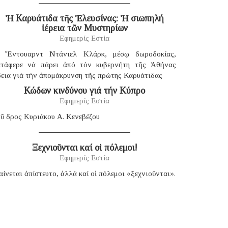
Ἡ Καρυάτιδα τῆς Ἐλευσίνας: Ἡ σιωπηλή
ἱέρεια τῶν Μυστηρίων
Εφημερίς Εστία
 Ἔντουαρντ Ντάνιελ Κλάρκ, μέσῳ δωροδοκίας,
ατάφερε νά πάρει ἀπό τόν κυβερνήτη τῆς Ἀθήνας
δεια γιά τήν ἀπομάκρυνση τῆς πρώτης Καρυάτιδας
Κώδων κινδύνου γιά τήν Κύπρο
Εφημερίς Εστία
ῦ δρος Κυριάκου Α. Κενεβέζου
Ξεχνιοῦνται καί οἱ πόλεμοι!
Εφημερίς Εστία
ίνεται ἀπίστευτο, ἀλλά καί οἱ πόλεμοι «ξεχνιοῦνται».