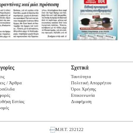
γορίες
Σχετικά
εις
Ταυτότητα
εις / Άρθρα
Πολιτική Απορρήτου
οσέλιδα
Όροι Χρήσης
φορές
Επικοινωνία
οθήκη Εστίας
Διαφήμιση
ομές
Μ.Η.Τ. 232122