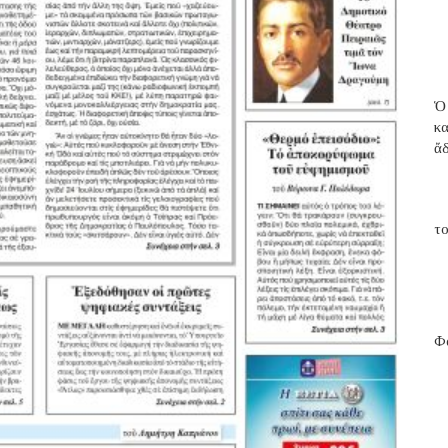
Ὁ
κ
ἄ
το
Φα