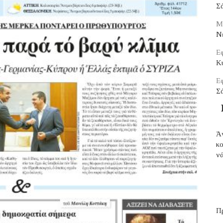
Σ
Μ
Νέ
Εφ
Κ
Εφ
Σ
Ἀ
κ
νά
Π