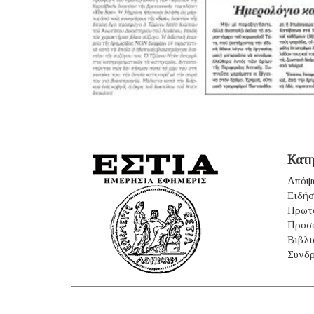
Κατη
Απόψ
Ειδήσ
Πρωτ
Προσ
Βιβλι
Συνδρ