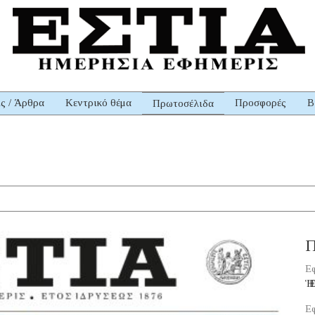
ις / Άρθρα
Κεντρικό θέμα
Προσφορές
Β
Πρωτοσέλιδα
Π
Εφ
Ἡ 
Εφ