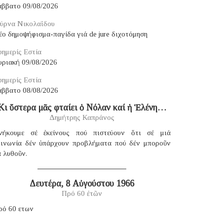
άββατο 09/08/2026
ύρνα Νικολαΐδου
ο δημοψήφισμα-παγίδα γιά de jure διχοτόμηση
ημερίς Εστία
υριακή 09/08/2026
ημερίς Εστία
άββατο 08/08/2026
Κι ὕστερα μᾶς φταίει ὁ Νόλαν καί ἡ Ἑλένη…
Δημήτρης Καπράνος
νήκουμε σέ ἐκείνους πού πιστεύουν ὅτι σέ μιά
οινωνία δέν ὑπάρχουν προβλήματα πού δέν μποροῦν
 λυθοῦν.
Δευτέρα, 8 Αὐγούστου 1966
Πρό 60 ἐτῶν
ρό 60 ετων