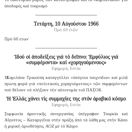
ὑποδομές καί τουρισμό
Τετάρτη, 10 Αὐγούστου 1966
Πρό 60 ἐτῶν
Πρό 60 ετων
Ἰδού οἱ ἀποδείξεις γιά τό δεῖπνο: Ἐμφύλιος γιά
«συμφέροντα» καί «χορηγούμενους»
Εφημερίς Εστία
Ἡ Χαριλάου Τρικούπη καταγγέλλει «ὑπόγεια παιχνίδια» καί μιλᾶ
πρώτη φορά γιά «πολιτικούς χορηγούμενους» τῶν συμφερόντων
πού θέλουν νά πλήξουν τήν αὐτονομία τοῦ ΠΑΣΟΚ
Ἡ Ἑλλάς χάνει τίς συμμαχίες της στόν ἀραβικό κόσμο
Εφημερίς Εστία
Συμφωνία ἀμυντικῆς συνεργασίας ὑπέγραψαν Τουρκία καί
Αἴγυπτος – Καταργεῖται στήν πράξη ἀπό τά λάθη μας στήν Κάσο
ἡ μερική ὁριοθέτησις ΑΟΖ μέ τό Κάιρο