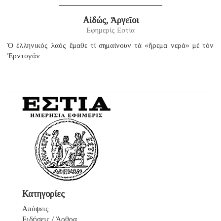
Αἰδώς, Ἀργεῖοι
Εφημερίς Εστία
Ὁ ἑλληνικός λαός ἔμαθε τί σημαίνουν τά «ἤρεμα νερά» μέ τόν
Ἐρντογάν
Κατηγορίες
Απόψεις
Ειδήσεις / Άρθρα