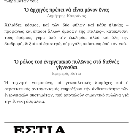
πληρωμάτων τους.
Ὁ ἀρχηγός πρέπει νά εἶναι μόνον ἕνας
Δημήτρης Καπράνος
Χιλιάδες κόσμος, καί τῶν δύο φύλων καί κάθε ἡλικίας –
προφανῶς καί ὀπαδοί ἄλλων ὁμάδων τῆς Ἰταλίας–, κατέκλυσαν
τούς δρόμους γύρω ἀπό τήν ἐκκλησία, ἀλλά καί ὅλη τήν
διαδρομή, δεξιά καί ἀριστερά, σέ μεγάλη ἀπόσταση ἀπό τόν ναό.
Ὁ ρόλος τοῦ ἐνεργειακοῦ πυλῶνος στό διεθνές
γίγνεσθαι
Εφημερίς Εστία
Ἡ τεχνητή νοημοσύνη, οἱ γεωπολιτικές διαμάχες καί ὁ
στρατιωτικός ἀνταγωνισμός ἐπηρεάζουν τήν ἀνθεκτικότητα τῶν
ἐνεργειακῶν συστημάτων, πού ἀποτελοῦν σημαντικό πυλῶνα γιά
τήν ἐθνική ἀσφάλεια.