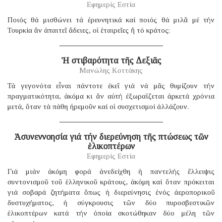
Εφημερίς Εστία
Ποιός θά μισθώνει τά ἐρευνητικά καί ποιός θά μιλᾶ μέ τήν
Τουρκία ἄν ἀπαιτεῖ ἄδειες, οἱ ἑταιρεῖες ἤ τό κράτος;
Ἡ στιβαρότητα τῆς Δεξιᾶς
Μανώλης Κοττάκης
Τά γεγονότα εἶναι πάντοτε ἐκεῖ γιά νά μᾶς θυμίζουν τήν
πραγματικότητα, ἀκόμα κι ἄν αὐτή ἐξωραΐζεται ἀρκετά χρόνια
μετά, ὅταν τά πάθη ἠρεμοῦν καί οἱ συσχετισμοί ἀλλάζουν.
Ἀσυνεννοησία γιά τήν διερεύνηση τῆς πτώσεως τῶν
ἑλικοπτέρων
Εφημερίς Εστία
Γιά μιάν ἀκόμη φορά ἀνεδείχθη ἡ παντελής ἔλλειψις
συντονισμοῦ τοῦ ἑλληνικοῦ κράτους, ἀκόμη καί ὅταν πρόκειται
γιά σοβαρά ζητήματα ὅπως ἡ διερεύνησις ἑνός ἀεροπορικοῦ
δυστυχήματος, ἡ σύγκρουσις τῶν δύο πυροσβεστικῶν
ἑλικοπτέρων κατά τήν ὁποία σκοτώθηκαν δύο μέλη τῶν