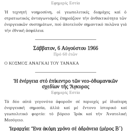
Εφημερίς Εστία
Ἡ τεχνητή νοημοσύνη, οἱ γεωπολιτικές διαμάχες καί ὁ
στρατιωτικός ἀνταγωνισμός ἐπηρεάζουν τήν ἀνθεκτικότητα τῶν
ἐνεργειακῶν συστημάτων, πού ἀποτελοῦν σημαντικό πυλῶνα γιά
τήν ἐθνική ἀσφάλεια.
Σάββατον, 6 Αὐγούστου 1966
Πρό 60 ἐτῶν
Ο ΚΟΣΜΟΣ ΑΝΑΓΚΑΙ ΤΟΥ ΤΑΝΑΚΑ
Ἡ ἐνέργεια στό ἐπίκεντρο τῶν νεο-ὀθωμανικῶν
σχεδίων τῆς Ἄγκυρας
Εφημερίς Εστία
Τά δύο αὐτά γεγονότα ἀφοροῦν σέ περιοχές μέ ἰδιαίτερη
ἐνεργειακή σημασία, ἀλλά καί μέ ἔντονο ἱστορικό καί
γεωπολιτικό φορτίο: τό βόρειο Ἰράκ καί τήν Ἀνατολική
Μεσόγειο.
Ἱεραρχία: Ἕνα ἀκόμη χρόνο σέ ἀδράνεια (μέρος B΄)