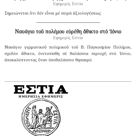
Εφημερίς Εστία
Σημειώνεται ὅτι δέν εἶναι μέ σειρά ἀξιολογήσεως:
Ναυάγιο τοῦ πολέμου εὑρέθη ἄθικτο στό Ἰόνιο
Εφημερίς Εστία
Ναυάγιο γερμανικοῦ πολεμικοῦ τοῦ B; Παγκοσμίου Πολέμου,
σχεδόν ἄθικτο, ἐνετοπίσθη σέ θαλάσσια περιοχή στό Ἰόνιο,
ἀποκαλύπτοντας ἕναν ὑποθαλάσσιο θησαυρό.