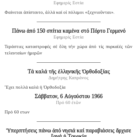
Εφημερίς Εστία
Φαίνεται ἀπίστευτο, ἀλλά καί οἱ πόλεμοι «ξεχνιοῦνται».
Πάνω ἀπό 150 σπίτια καμένα στό Πόρτο Γερμενό
Εφημερίς Εστία
Τεράστιες καταστροφές σέ ὅλη τήν χώρα ἀπό τίς πυρκαϊές τῶν
τελευταίων ἡμερῶν
Τά καλά τῆς ἑλληνικῆς Ὀρθοδοξίας
Δημήτρης Καπράνος
Ἔχει πολλά καλά ἡ Ὀρθοδοξία
Σάββατον, 6 Αὐγούστου 1966
Πρό 60 ἐτῶν
Πρό 60 ετων
Ὑπερπτήσεις πάνω ἀπό νησιά καί παραβιάσεις ἄρχισε
ξανά ἡ Τουρκία