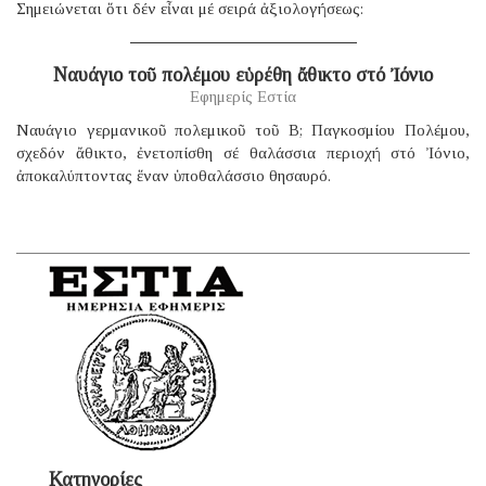
Σημειώνεται ὅτι δέν εἶναι μέ σειρά ἀξιολογήσεως:
Ναυάγιο τοῦ πολέμου εὑρέθη ἄθικτο στό Ἰόνιο
Εφημερίς Εστία
Ναυάγιο γερμανικοῦ πολεμικοῦ τοῦ B; Παγκοσμίου Πολέμου,
σχεδόν ἄθικτο, ἐνετοπίσθη σέ θαλάσσια περιοχή στό Ἰόνιο,
ἀποκαλύπτοντας ἕναν ὑποθαλάσσιο θησαυρό.
Κατηγορίες