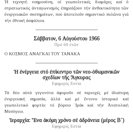
Ἡ τεχνητή νοημοσύνη, οἱ γεωπολιτικές διαμάχες καί ὁ
στρατιωτικός ἀνταγωνισμός ἐπηρεάζουν τήν ἀνθεκτικότητα τῶν
ἐνεργειακῶν συστημάτων, πού ἀποτελοῦν σημαντικό πυλῶνα γιά
τήν ἐθνική ἀσφάλεια.
Σάββατον, 6 Αὐγούστου 1966
Πρό 60 ἐτῶν
Ο ΚΟΣΜΟΣ ΑΝΑΓΚΑΙ ΤΟΥ ΤΑΝΑΚΑ
Ἡ ἐνέργεια στό ἐπίκεντρο τῶν νεο-ὀθωμανικῶν
σχεδίων τῆς Ἄγκυρας
Εφημερίς Εστία
Τά δύο αὐτά γεγονότα ἀφοροῦν σέ περιοχές μέ ἰδιαίτερη
ἐνεργειακή σημασία, ἀλλά καί μέ ἔντονο ἱστορικό καί
γεωπολιτικό φορτίο: τό βόρειο Ἰράκ καί τήν Ἀνατολική
Μεσόγειο.
Ἱεραρχία: Ἕνα ἀκόμη χρόνο σέ ἀδράνεια (μέρος B΄)
Εφημερίς Εστία