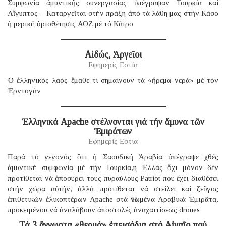
Συμφωνία ἀμυντικῆς συνεργασίας ὑπέγραψαν Τουρκία καί
Αἴγυπτος – Καταργεῖται στήν πράξη ἀπό τά λάθη μας στήν Κάσο
ἡ μερική ὁριοθέτησις ΑΟΖ μέ τό Κάιρο
Αἰδώς, Ἀργεῖοι
Εφημερίς Εστία
Ὁ ἑλληνικός λαός ἔμαθε τί σημαίνουν τά «ἤρεμα νερά» μέ τόν
Ἐρντογάν
Ἑλληνικά Apache στέλνονται γιά τήν ἄμυνα τῶν
Ἐμιράτων
Εφημερίς Εστία
Παρά τό γεγονός ὅτι ἡ Σαουδική Ἀραβία ὑπέγραψε χθές
ἀμυντική συμφωνία μέ τήν Τουρκία,η Ἑλλάς ὄχι μόνον δέν
προτίθεται νά ἀποσύρει τούς πυραύλους Patriot πού ἔχει διαθέσει
στήν χώρα αὐτήν, ἀλλά προτίθεται νά στείλει καί ζεῦγος
ἐπιθετικῶν ἑλικοπτέρων Apache στά Ἡνωμένα Ἀραβικά Ἐμιρᾶτα,
προκειμένου νά ἀναλάβουν ἀποστολές ἀναχαιτίσεως drones
Τά 3 ἄγνωστα «θερμά» ἐπεισόδια στό Αἰγαῖο πού