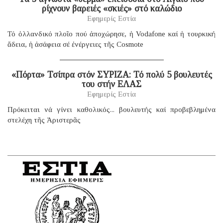
ρίχνουν βαρειές «σκιές» στό καλώδιο
Εφημερίς Εστία
Τό ὁλλανδικό πλοῖο πού ἀποχώρησε, ἡ Vodafone καί ἡ τουρκική
ἄδεια, ἡ ἀσάφεια σέ ἐνέργειες τῆς Cosmote
«Πόρτα» Τσίπρα στόν ΣΥΡΙΖΑ: Τό πολύ 5 βουλευτές
του στήν ΕΛΑΣ
Εφημερίς Εστία
Πρόκειται νά γίνει καθολικός... βουλευτής καί προβεβλημένα
στελέχη τῆς Ἀριστερᾶς