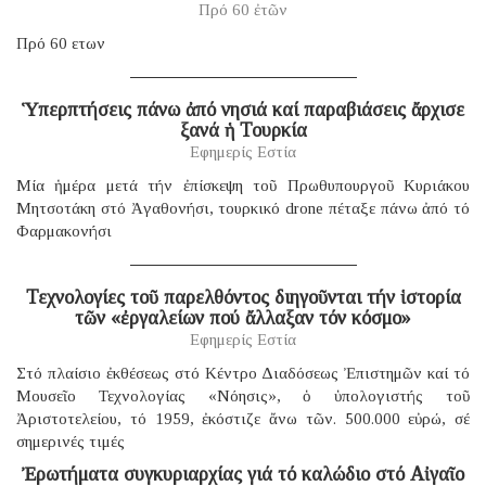
Πρό 60 ἐτῶν
Πρό 60 ετων
Ὑπερπτήσεις πάνω ἀπό νησιά καί παραβιάσεις ἄρχισε
ξανά ἡ Τουρκία
Εφημερίς Εστία
Μία ἡμέρα μετά τήν ἐπίσκεψη τοῦ Πρωθυπουργοῦ Κυριάκου
Μητσοτάκη στό Ἀγαθονήσι, τουρκικό drone πέταξε πάνω ἀπό τό
Φαρμακονήσι
Τεχνολογίες τοῦ παρελθόντος διηγοῦνται τήν ἱστορία
τῶν «ἐργαλείων πού ἄλλαξαν τόν κόσμο»
Εφημερίς Εστία
Στό πλαίσιο ἐκθέσεως στό Κέντρο Διαδόσεως Ἐπιστημῶν καί τό
Μουσεῖο Τεχνολογίας «Νόησις», ὁ ὑπολογιστής τοῦ
Ἀριστοτελείου, τό 1959, ἐκόστιζε ἄνω τῶν. 500.000 εὐρώ, σέ
σημερινές τιμές
Ἐρωτήματα συγκυριαρχίας γιά τό καλώδιο στό Αἰγαῖο