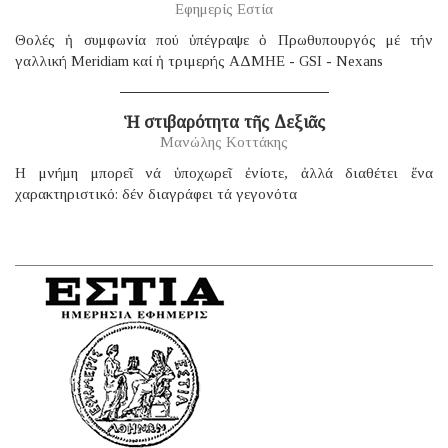
Εφημερίς Εστία
Θολές ἡ συμφωνία πού ὑπέγραψε ὁ Πρωθυπουργός μέ τήν
γαλλική Μeridiam καί ἡ τριμερής ΑΔΜΗΕ - GSI - Nexans
Ἡ στιβαρότητα τῆς Δεξιᾶς
Μανώλης Κοττάκης
H μνήμη μπορεῖ νά ὑποχωρεῖ ἐνίοτε, ἀλλά διαθέτει ἕνα
χαρακτηριστικό: δέν διαγράφει τά γεγονότα