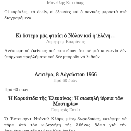
Μανώλης Κοττάκης
Οἱ καρέκλες, τά deals, οἱ ἐξουσίες καί ὁ πανικός μπροστά στά
διαγραφόμενα
Κι ὕστερα μᾶς φταίει ὁ Νόλαν καί ἡ Ἑλένη…
Δημήτρης Καπράνος
Ἀνήκουμε σέ ἐκείνους πού πιστεύουν ὅτι σέ μιά κοινωνία δέν
ὑπάρχουν προβλήματα πού δέν μποροῦν νά λυθοῦν.
Δευτέρα, 8 Αὐγούστου 1966
Πρό 60 ἐτῶν
Πρό 60 ετων
Ἡ Καρυάτιδα τῆς Ἐλευσίνας: Ἡ σιωπηλή ἱέρεια τῶν
Μυστηρίων
Εφημερίς Εστία
Ὁ Ἔντουαρντ Ντάνιελ Κλάρκ, μέσῳ δωροδοκίας, κατάφερε νά
πάρει ἀπό τόν κυβερνήτη τῆς Ἀθήνας ἄδεια γιά τήν