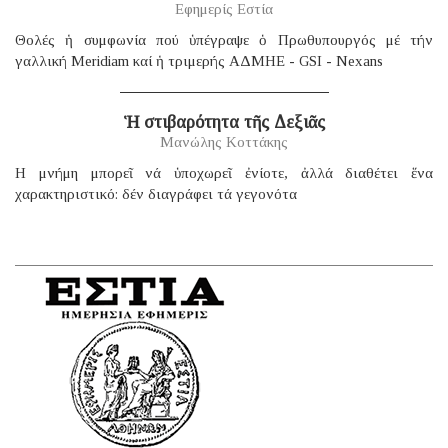
Εφημερίς Εστία
Θολές ἡ συμφωνία πού ὑπέγραψε ὁ Πρωθυπουργός μέ τήν
γαλλική Μeridiam καί ἡ τριμερής ΑΔΜΗΕ - GSI - Nexans
Ἡ στιβαρότητα τῆς Δεξιᾶς
Μανώλης Κοττάκης
H μνήμη μπορεῖ νά ὑποχωρεῖ ἐνίοτε, ἀλλά διαθέτει ἕνα
χαρακτηριστικό: δέν διαγράφει τά γεγονότα