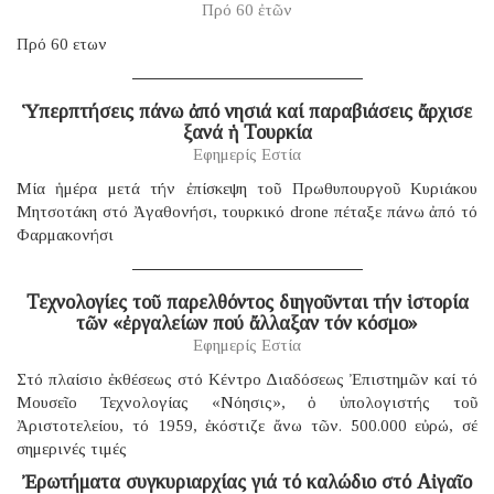
Πρό 60 ἐτῶν
Πρό 60 ετων
Ὑπερπτήσεις πάνω ἀπό νησιά καί παραβιάσεις ἄρχισε
ξανά ἡ Τουρκία
Εφημερίς Εστία
Μία ἡμέρα μετά τήν ἐπίσκεψη τοῦ Πρωθυπουργοῦ Κυριάκου
Μητσοτάκη στό Ἀγαθονήσι, τουρκικό drone πέταξε πάνω ἀπό τό
Φαρμακονήσι
Τεχνολογίες τοῦ παρελθόντος διηγοῦνται τήν ἱστορία
τῶν «ἐργαλείων πού ἄλλαξαν τόν κόσμο»
Εφημερίς Εστία
Στό πλαίσιο ἐκθέσεως στό Κέντρο Διαδόσεως Ἐπιστημῶν καί τό
Μουσεῖο Τεχνολογίας «Νόησις», ὁ ὑπολογιστής τοῦ
Ἀριστοτελείου, τό 1959, ἐκόστιζε ἄνω τῶν. 500.000 εὐρώ, σέ
σημερινές τιμές
Ἐρωτήματα συγκυριαρχίας γιά τό καλώδιο στό Αἰγαῖο