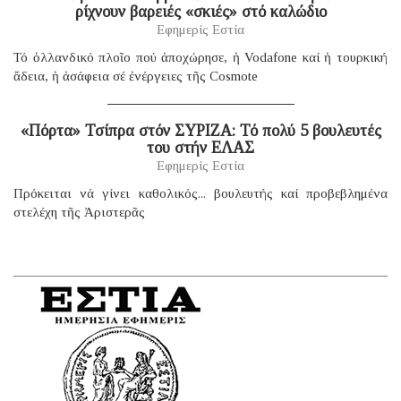
ρίχνουν βαρειές «σκιές» στό καλώδιο
Εφημερίς Εστία
Τό ὁλλανδικό πλοῖο πού ἀποχώρησε, ἡ Vodafone καί ἡ τουρκική
ἄδεια, ἡ ἀσάφεια σέ ἐνέργειες τῆς Cosmote
«Πόρτα» Τσίπρα στόν ΣΥΡΙΖΑ: Τό πολύ 5 βουλευτές
του στήν ΕΛΑΣ
Εφημερίς Εστία
Πρόκειται νά γίνει καθολικός... βουλευτής καί προβεβλημένα
στελέχη τῆς Ἀριστερᾶς