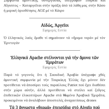
Συμφωνία ἀμυντικῆς συνεργασίας ὑπέγραψαν Τουρκία καί
Αἴγυπτος – Καταργεῖται στήν πράξη ἀπό τά λάθη μας στήν Κάσο
ἡ μερική ὁριοθέτησις ΑΟΖ μέ τό Κάιρο
Αἰδώς, Ἀργεῖοι
Εφημερίς Εστία
Ὁ ἑλληνικός λαός ἔμαθε τί σημαίνουν τά «ἤρεμα νερά» μέ τόν
Ἐρντογάν
Ἑλληνικά Apache στέλνονται γιά τήν ἄμυνα τῶν
Ἐμιράτων
Εφημερίς Εστία
Παρά τό γεγονός ὅτι ἡ Σαουδική Ἀραβία ὑπέγραψε χθές
ἀμυντική συμφωνία μέ τήν Τουρκία,η Ἑλλάς ὄχι μόνον δέν
προτίθεται νά ἀποσύρει τούς πυραύλους Patriot πού ἔχει διαθέσει
στήν χώρα αὐτήν, ἀλλά προτίθεται νά στείλει καί ζεῦγος
ἐπιθετικῶν ἑλικοπτέρων Apache στά Ἡνωμένα Ἀραβικά Ἐμιρᾶτα,
προκειμένου νά ἀναλάβουν ἀποστολές ἀναχαιτίσεως drones
Τά 3 ἄγνωστα «θερμά» ἐπεισόδια στό Αἰγαῖο πού