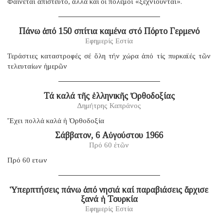
Φαίνεται ἀπίστευτο, ἀλλά καί οἱ πόλεμοι «ξεχνιοῦνται».
Πάνω ἀπό 150 σπίτια καμένα στό Πόρτο Γερμενό
Εφημερίς Εστία
Τεράστιες καταστροφές σέ ὅλη τήν χώρα ἀπό τίς πυρκαϊές τῶν
τελευταίων ἡμερῶν
Τά καλά τῆς ἑλληνικῆς Ὀρθοδοξίας
Δημήτρης Καπράνος
Ἔχει πολλά καλά ἡ Ὀρθοδοξία
Σάββατον, 6 Αὐγούστου 1966
Πρό 60 ἐτῶν
Πρό 60 ετων
Ὑπερπτήσεις πάνω ἀπό νησιά καί παραβιάσεις ἄρχισε
ξανά ἡ Τουρκία
Εφημερίς Εστία