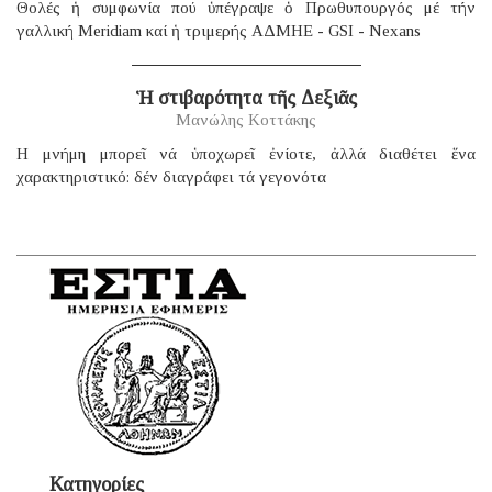
Θολές ἡ συμφωνία πού ὑπέγραψε ὁ Πρωθυπουργός μέ τήν
γαλλική Μeridiam καί ἡ τριμερής ΑΔΜΗΕ - GSI - Nexans
Ἡ στιβαρότητα τῆς Δεξιᾶς
Μανώλης Κοττάκης
H μνήμη μπορεῖ νά ὑποχωρεῖ ἐνίοτε, ἀλλά διαθέτει ἕνα
χαρακτηριστικό: δέν διαγράφει τά γεγονότα
Κατηγορίες