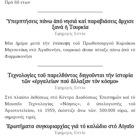
Πρό 60 ετων
Ὑπερπτήσεις πάνω ἀπό νησιά καί παραβιάσεις ἄρχισε
ξανά ἡ Τουρκία
Εφημερίς Εστία
Μία ἡμέρα μετά τήν ἐπίσκεψη τοῦ Πρωθυπουργοῦ Κυριάκου
Μητσοτάκη στό Ἀγαθονήσι, τουρκικό drone πέταξε πάνω ἀπό τό
Φαρμακονήσι
Τεχνολογίες τοῦ παρελθόντος διηγοῦνται τήν ἱστορία
τῶν «ἐργαλείων πού ἄλλαξαν τόν κόσμο»
Εφημερίς Εστία
Στό πλαίσιο ἐκθέσεως στό Κέντρο Διαδόσεως Ἐπιστημῶν καί τό
Μουσεῖο Τεχνολογίας «Νόησις», ὁ ὑπολογιστής τοῦ
Ἀριστοτελείου, τό 1959, ἐκόστιζε ἄνω τῶν. 500.000 εὐρώ, σέ
σημερινές τιμές
Ἐρωτήματα συγκυριαρχίας γιά τό καλώδιο στό Αἰγαῖο
Εφημερίς Εστία