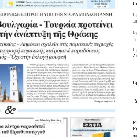
Π
Εφ
Τ
Εφ
Τρ
Εφ
Δ
Π
Ὑ
Μ
Κ
π