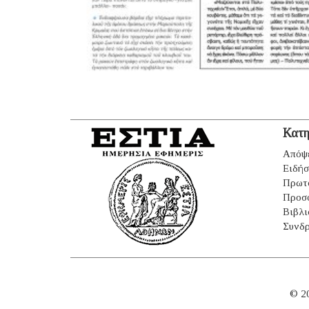
Κατη
Απόψ
Ειδήσ
Πρωτ
Προσ
Βιβλι
Συνδρ
© 2