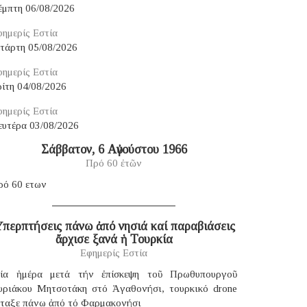
έμπτη 06/08/2026
ημερίς Εστία
ετάρτη 05/08/2026
ημερίς Εστία
ίτη 04/08/2026
ημερίς Εστία
ευτέρα 03/08/2026
Σάββατον, 6 Αὐγούστου 1966
Πρό 60 ἐτῶν
ρό 60 ετων
περπτήσεις πάνω ἀπό νησιά καί παραβιάσεις
ἄρχισε ξανά ἡ Τουρκία
Εφημερίς Εστία
ία ἡμέρα μετά τήν ἐπίσκεψη τοῦ Πρωθυπουργοῦ
υριάκου Μητσοτάκη στό Ἀγαθονήσι, τουρκικό drone
έταξε πάνω ἀπό τό Φαρμακονήσι