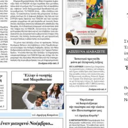
Σ
Ἐ
ὑπ
τῶ
Ἐ
Θ
τ
N