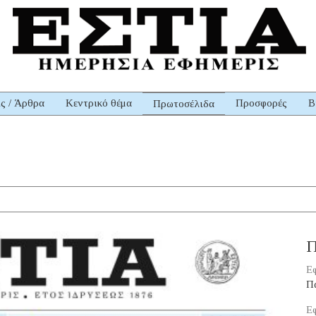
ις / Άρθρα
Κεντρικό θέμα
Προσφορές
Β
Πρωτοσέλιδα
Π
Εφ
Π
Εφ