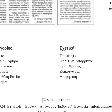
H 
χα
γορίες
Σχετικά
εις
Ταυτότητα
εις / Άρθρα
Πολιτική Απορρήτου
οσέλιδα
Όροι Χρήσης
φορές
Επικοινωνία
οθήκη Εστίας
Διαφήμιση
ομές
Μ.Η.Τ. 232122
024. Ἐφημερίς «Ἑστία» - Ἀνώνυμος Ἐκδοτική Ἑταιρεία -
info@estiane