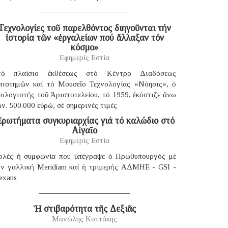
Τεχνολογίες τοῦ παρελθόντος διηγοῦνται τήν
ἱστορία τῶν «ἐργαλείων πού ἄλλαξαν τόν
κόσμο»
Εφημερίς Εστία
τό πλαίσιο ἐκθέσεως στό Κέντρο Διαδόσεως
πιστημῶν καί τό Μουσεῖο Τεχνολογίας «Νόησις», ὁ
ολογιστής τοῦ Ἀριστοτελείου, τό 1959, ἐκόστιζε ἄνω
ν. 500.000 εὐρώ, σέ σημερινές τιμές
ρωτήματα συγκυριαρχίας γιά τό καλώδιο στό
Αἰγαῖο
Εφημερίς Εστία
ολές ἡ συμφωνία πού ὑπέγραψε ὁ Πρωθυπουργός μέ
ήν γαλλική Μeridiam καί ἡ τριμερής ΑΔΜΗΕ - GSI -
exans
Ἡ στιβαρότητα τῆς Δεξιᾶς
Μανώλης Κοττάκης