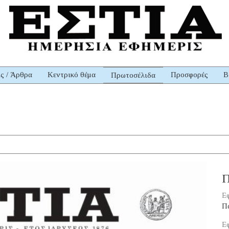
ις / Άρθρα
Κεντρικό θέμα
Προσφορές
Β
Πρωτοσέλιδα
Π
Εφ
Π
Εφ