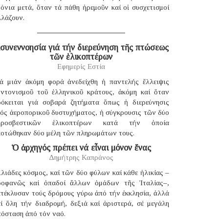
όνια μετά, ὅταν τά πάθη ἠρεμοῦν καί οἱ συσχετισμοί
λλάζουν.
συνεννοησία γιά τήν διερεύνηση τῆς πτώσεως
τῶν ἑλικοπτέρων
Εφημερίς Εστία
ιά μιάν ἀκόμη φορά ἀνεδείχθη ἡ παντελής ἔλλειψις
υντονισμοῦ τοῦ ἑλληνικοῦ κράτους, ἀκόμη καί ὅταν
ρόκειται γιά σοβαρά ζητήματα ὅπως ἡ διερεύνησις
νός ἀεροπορικοῦ δυστυχήματος, ἡ σύγκρουσις τῶν δύο
υροσβεστικῶν ἑλικοπτέρων κατά τήν ὁποία
κοτώθηκαν δύο μέλη τῶν πληρωμάτων τους.
Ὁ ἀρχηγός πρέπει νά εἶναι μόνον ἕνας
Δημήτρης Καπράνος
λιάδες κόσμος, καί τῶν δύο φύλων καί κάθε ἡλικίας –
ροφανῶς καί ὀπαδοί ἄλλων ὁμάδων τῆς Ἰταλίας–,
ατέκλυσαν τούς δρόμους γύρω ἀπό τήν ἐκκλησία, ἀλλά
αί ὅλη τήν διαδρομή, δεξιά καί ἀριστερά, σέ μεγάλη
πόσταση ἀπό τόν ναό.