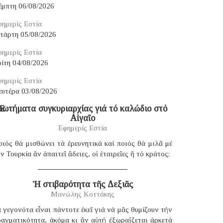
έμπτη 06/08/2026
ημερίς Εστία
ετάρτη 05/08/2026
ημερίς Εστία
ίτη 04/08/2026
ημερίς Εστία
ευτέρα 03/08/2026
Ἐρωτήματα συγκυριαρχίας γιά τό καλώδιο στό
Αἰγαῖο
Εφημερίς Εστία
ιός θά μισθώνει τά ἐρευνητικά καί ποιός θά μιλᾶ μέ
ν Τουρκία ἄν ἀπαιτεῖ ἄδειες, οἱ ἑταιρεῖες ἤ τό κράτος;
Ἡ στιβαρότητα τῆς Δεξιᾶς
Μανώλης Κοττάκης
 γεγονότα εἶναι πάντοτε ἐκεῖ γιά νά μᾶς θυμίζουν τήν
ραγματικότητα, ἀκόμα κι ἄν αὐτή ἐξωραΐζεται ἀρκετά