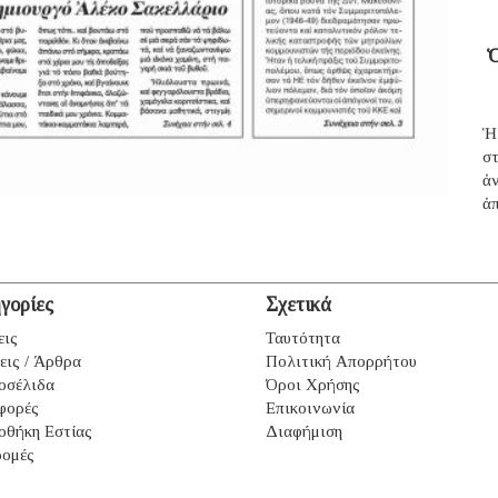
Ὁ
Ἡ
σ
ἀ
ἀπ
γορίες
Σχετικά
εις
Ταυτότητα
εις / Άρθρα
Πολιτική Απορρήτου
οσέλιδα
Όροι Χρήσης
φορές
Επικοινωνία
οθήκη Εστίας
Διαφήμιση
ομές