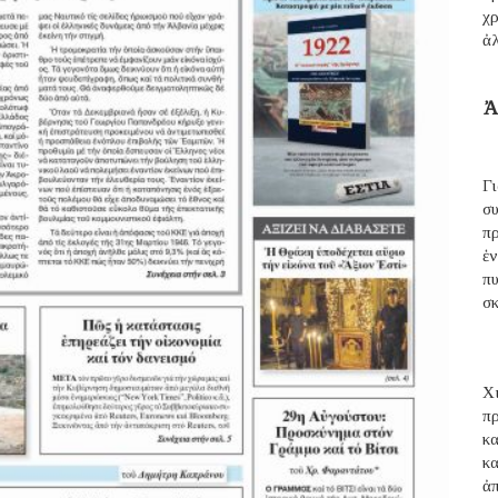
χρ
ἀ
Ἀ
Γ
σ
π
ἑ
π
σ
Χι
π
κ
κ
ἀ