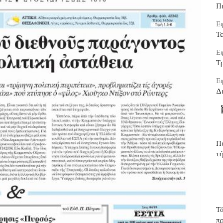
Π
Εφ
Τ
Εφ
Τρ
Εφ
Δ
Πο
τή
Τά
π