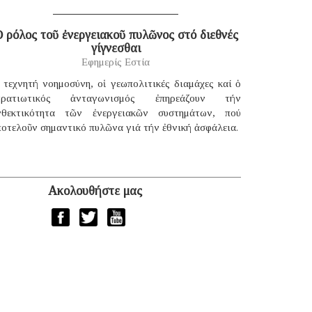
 ρόλος τοῦ ἐνεργειακοῦ πυλῶνος στό διεθνές
γίγνεσθαι
Εφημερίς Εστία
 τεχνητή νοημοσύνη, οἱ γεωπολιτικές διαμάχες καί ὁ
τρατιωτικός ἀνταγωνισμός ἐπηρεάζουν τήν
νθεκτικότητα τῶν ἐνεργειακῶν συστημάτων, πού
οτελοῦν σημαντικό πυλῶνα γιά τήν ἐθνική ἀσφάλεια.
Ακολουθήστε μας