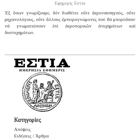
Εφημερίς Εστία
Ἐξ ὅσων γνωρίζουμε, δέν διαθέτει οὔτε ἀεροναυπηγούς, οὔτε
μηχανολόγους, οὔτε ἄλλους ἐμπειρογνώμονες πού θά μποροῦσαν
νά γνωματεύσουν ἐπί ἀεροπορικῶν ἀτυχημάτων καί
δυστυχημάτων.
Κατηγορίες
Απόψεις
Ειδήσεις / Άρθρα