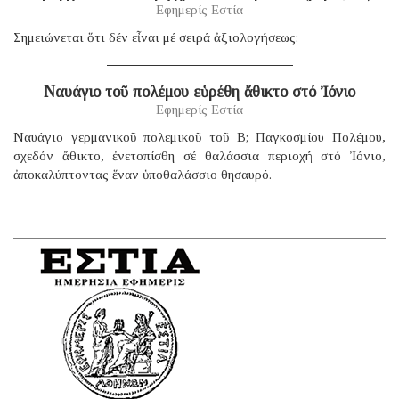
Εφημερίς Εστία
Σημειώνεται ὅτι δέν εἶναι μέ σειρά ἀξιολογήσεως:
Ναυάγιο τοῦ πολέμου εὑρέθη ἄθικτο στό Ἰόνιο
Εφημερίς Εστία
Ναυάγιο γερμανικοῦ πολεμικοῦ τοῦ B; Παγκοσμίου Πολέμου,
σχεδόν ἄθικτο, ἐνετοπίσθη σέ θαλάσσια περιοχή στό Ἰόνιο,
ἀποκαλύπτοντας ἕναν ὑποθαλάσσιο θησαυρό.