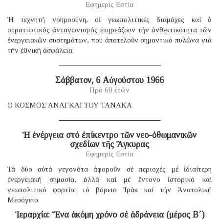
Εφημερίς Εστία
Ἡ τεχνητή νοημοσύνη, οἱ γεωπολιτικές διαμάχες καί ὁ
στρατιωτικός ἀνταγωνισμός ἐπηρεάζουν τήν ἀνθεκτικότητα τῶν
ἐνεργειακῶν συστημάτων, πού ἀποτελοῦν σημαντικό πυλῶνα γιά
τήν ἐθνική ἀσφάλεια.
Σάββατον, 6 Αὐγούστου 1966
Πρό 60 ἐτῶν
Ο ΚΟΣΜΟΣ ΑΝΑΓΚΑΙ ΤΟΥ ΤΑΝΑΚΑ
Ἡ ἐνέργεια στό ἐπίκεντρο τῶν νεο-ὀθωμανικῶν
σχεδίων τῆς Ἄγκυρας
Εφημερίς Εστία
Τά δύο αὐτά γεγονότα ἀφοροῦν σέ περιοχές μέ ἰδιαίτερη
ἐνεργειακή σημασία, ἀλλά καί μέ ἔντονο ἱστορικό καί
γεωπολιτικό φορτίο: τό βόρειο Ἰράκ καί τήν Ἀνατολική
Μεσόγειο.
Ἱεραρχία: Ἕνα ἀκόμη χρόνο σέ ἀδράνεια (μέρος B΄)