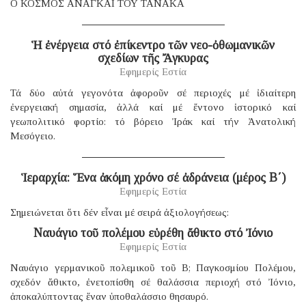
Ο ΚΟΣΜΟΣ ΑΝΑΓΚΑΙ ΤΟΥ ΤΑΝΑΚΑ
Ἡ ἐνέργεια στό ἐπίκεντρο τῶν νεο-ὀθωμανικῶν
σχεδίων τῆς Ἄγκυρας
Εφημερίς Εστία
Τά δύο αὐτά γεγονότα ἀφοροῦν σέ περιοχές μέ ἰδιαίτερη
ἐνεργειακή σημασία, ἀλλά καί μέ ἔντονο ἱστορικό καί
γεωπολιτικό φορτίο: τό βόρειο Ἰράκ καί τήν Ἀνατολική
Μεσόγειο.
Ἱεραρχία: Ἕνα ἀκόμη χρόνο σέ ἀδράνεια (μέρος B΄)
Εφημερίς Εστία
Σημειώνεται ὅτι δέν εἶναι μέ σειρά ἀξιολογήσεως:
Ναυάγιο τοῦ πολέμου εὑρέθη ἄθικτο στό Ἰόνιο
Εφημερίς Εστία
Ναυάγιο γερμανικοῦ πολεμικοῦ τοῦ B; Παγκοσμίου Πολέμου,
σχεδόν ἄθικτο, ἐνετοπίσθη σέ θαλάσσια περιοχή στό Ἰόνιο,
ἀποκαλύπτοντας ἕναν ὑποθαλάσσιο θησαυρό.