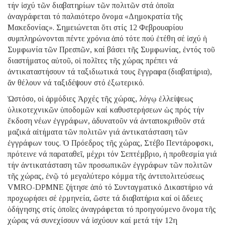
τήν ἰσχύ τῶν διαβατηρίων τῶν πολιτῶν στά ὁποῖα
ἀναγράφεται τό παλαιότερο ὄνομα «Δημοκρατία τῆς
Μακεδονίας». Σημειώνεται ὅτι στίς 12 Φεβρουαρίου
συμπληρώνονται πέντε χρόνια ἀπό τότε πού ἐτέθη σέ ἰσχύ ἡ
Συμφωνία τῶν Πρεσπῶν, καί βάσει τῆς Συμφωνίας, ἐντός τοῦ
διαστήματος αὐτοῦ, οἱ πολῖτες τῆς χώρας πρέπει νά
ἀντικαταστήσουν τά ταξιδιωτικά τους ἔγγραφα (διαβατήρια),
ἄν θέλουν νά ταξιδέψουν στό ἐξωτερικό.
Ὡστόσο, οἱ ἁρμόδιες Ἀρχές τῆς χώρας, λόγῳ ἐλλείψεως
ὑλικοτεχνικῶν ὑποδομῶν καί καθυστερήσεων ὡς πρός τήν
ἔκδοση νέων ἐγγράφων, ἀδυνατοῦν νά ἀνταποκριθοῦν στά
μαζικά αἰτήματα τῶν πολιτῶν γιά ἀντικατάσταση τῶν
ἐγγράφων τους. Ὁ Πρόεδρος τῆς χώρας, Στέβο Πεντάροφσκι,
πρότεινε νά παραταθεῖ, μέχρι τόν Σεπτέμβριο, ἡ προθεσμία γιά
τήν ἀντικατάσταση τῶν προσωπικῶν ἐγγράφων τῶν πολιτῶν
τῆς χώρας, ἐνῷ τό μεγαλύτερο κόμμα τῆς ἀντιπολιτεύσεως
VMRO-DPMNE ζήτησε ἀπό τό Συνταγματικό Δικαστήριο νά
προχωρήσει σέ ἑρμηνεία, ὥστε τά διαβατήρια καί οἱ ἄδειες
ὁδήγησης στίς ὁποῖες ἀναγράφεται τό προηγούμενο ὄνομα τῆς
χώρας νά συνεχίσουν νά ἰσχύουν καί μετά τήν 12η