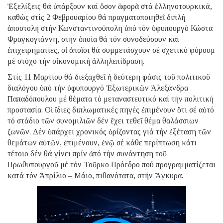
Ἐξελίξεις θά ὑπάρξουν καί ὅσον ἀφορᾶ στά ἑλληνοτουρκικά,
καθώς στίς 2 Φεβρουαρίου θά πραγματοποιηθεῖ διπλή
ἀποστολή στήν Κωνσταντινούπολη ὑπό τόν ὑφυπουργό Κώστα
Φραγκογιάννη, στήν ὁποία θά τόν συνοδεύσουν καί
ἐπιχειρηματίες, οἱ ὁποῖοι θά συμμετάσχουν σέ σχετικό φόρουμ
μέ στόχο τήν οἰκονομική ἀλληλεπίδραση.
Στίς 11 Μαρτίου θά διεξαχθεῖ ἡ δεύτερη φάσις τοῦ πολιτικοῦ
διαλόγου ὑπό τήν ὑφυπουργό Ἐξωτερικῶν Ἀλεξάνδρα
Παπαδόπουλου μέ θέματα τό μεταναστευτικό καί τήν πολιτική
προστασία. Οἱ ἴδιες διπλωματικές πηγές ἐπιμένουν ὅτι σέ αὐτό
τό στάδιο τῶν συνομιλιῶν δέν ἔχει τεθεῖ θέμα θαλάσσιων
ζωνῶν. Δέν ὑπάρχει χρονικός ὁρίζοντας γιά τήν ἐξέταση τῶν
θεμάτων αὐτῶν, ἐπιμένουν, ἐνῷ σέ κάθε περίπτωση κάτι
τέτοιο δέν θά γίνει πρίν ἀπό τήν συνάντηση τοῦ
Πρωθυπουργοῦ μέ τόν Τοῦρκο Πρόεδρο πού προγραμματίζεται
κατά τόν Ἀπρίλιο – Μάιο, πιθανότατα, στήν Ἄγκυρα.