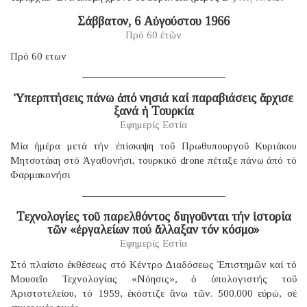
Σάββατον, 6 Αὐγούστου 1966
Πρό 60 ἐτῶν
Πρό 60 ετων
Ὑπερπτήσεις πάνω ἀπό νησιά καί παραβιάσεις ἄρχισε
ξανά ἡ Τουρκία
Εφημερίς Εστία
Μία ἡμέρα μετά τήν ἐπίσκεψη τοῦ Πρωθυπουργοῦ Κυριάκου
Μητσοτάκη στό Ἀγαθονήσι, τουρκικό drone πέταξε πάνω ἀπό τό
Φαρμακονήσι
Τεχνολογίες τοῦ παρελθόντος διηγοῦνται τήν ἱστορία
τῶν «ἐργαλείων πού ἄλλαξαν τόν κόσμο»
Εφημερίς Εστία
Στό πλαίσιο ἐκθέσεως στό Κέντρο Διαδόσεως Ἐπιστημῶν καί τό
Μουσεῖο Τεχνολογίας «Νόησις», ὁ ὑπολογιστής τοῦ
Ἀριστοτελείου, τό 1959, ἐκόστιζε ἄνω τῶν. 500.000 εὐρώ, σέ