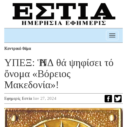
Toggle
navigati
Κεντρικό θέμα
ΥΠΕΞ: Ἡ ΝΔ θά ψηφίσει τό
ὄνομα «Βόρειος
Μακεδονία»!
Εφημερίς Εστία
Ιαν 27, 2024