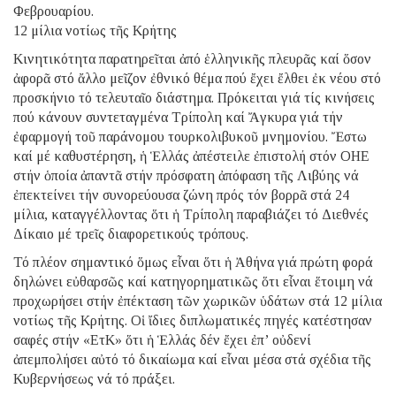
Φεβρουαρίου.
12 μίλια νοτίως τῆς Κρήτης
Κινητικότητα παρατηρεῖται ἀπό ἑλληνικῆς πλευρᾶς καί ὅσον
ἀφορᾶ στό ἄλλο μεῖζον ἐθνικό θέμα πού ἔχει ἔλθει ἐκ νέου στό
προσκήνιο τό τελευταῖο διάστημα. Πρόκειται γιά τίς κινήσεις
πού κάνουν συντεταγμένα Τρίπολη καί Ἄγκυρα γιά τήν
ἐφαρμογή τοῦ παράνομου τουρκολιβυκοῦ μνημονίου. Ἔστω
καί μέ καθυστέρηση, ἡ Ἑλλάς ἀπέστειλε ἐπιστολή στόν ΟΗΕ
στήν ὁποία ἀπαντᾶ στήν πρόσφατη ἀπόφαση τῆς Λιβύης νά
ἐπεκτείνει τήν συνορεύουσα ζώνη πρός τόν βορρᾶ στά 24
μίλια, καταγγέλλοντας ὅτι ἡ Τρίπολη παραβιάζει τό Διεθνές
Δίκαιο μέ τρεῖς διαφορετικούς τρόπους.
Τό πλέον σημαντικό ὅμως εἶναι ὅτι ἡ Ἀθήνα γιά πρώτη φορά
δηλώνει εὐθαρσῶς καί κατηγορηματικῶς ὅτι εἶναι ἕτοιμη νά
προχωρήσει στήν ἐπέκταση τῶν χωρικῶν ὑδάτων στά 12 μίλια
νοτίως τῆς Κρήτης. Οἱ ἴδιες διπλωματικές πηγές κατέστησαν
σαφές στήν «ΕτΚ» ὅτι ἡ Ἑλλάς δέν ἔχει ἐπ’ οὐδενί
ἀπεμπολήσει αὐτό τό δικαίωμα καί εἶναι μέσα στά σχέδια τῆς
Κυβερνήσεως νά τό πράξει.