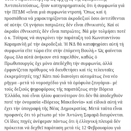
Ἀντιπολιτεύσεως, ἦταν κατηγορηματικός ὅτι ἡ συμφωνία γιά
τήν ΠΓΔΜ «εἶναι μιά συμφωνία ντροπή. Ὅπως καί ἡ
προσπάθεια νά χαρακτηρίζονται ἀκροδεξιοί ὅσοι ἀντιτίθενται
σέ αὐτήν. Οἱ γνήσιοι πατριῶτες δέν εἶναι ἐθνικιστές. Καί οἱ
ἀκραῖοι ἐθνικιστές δέν εἶναι πατριῶτες. Νά μήν τολμήσει ποτέ
ὁ κ. Τσίπρας νά συγκρίνει τήν παράταξη τοῦ Κωνσταντίνου
Καραμανλῆ μέ τήν ἀκροδεξιά. Ἡ ΝΔ θά καταψηφίσει αὐτή τή
συμφωνία εἴτε τώρα εἴτε στήν ἑπόμενη Βουλή.» Ὡς φαίνεται
ὅμως ὅλα αὐτά ἀνήκουν στό παρελθόν, καθώς ὁ
Πρωθυπουργός ὄχι μόνο ἀπεδέχθη τήν συμφωνία, ἀλλά
ἐμφανίζεται πρόθυμος νά διευθετήσει καί τίς τελευταῖες
ἐκκρεμότητές της! Κάτι πού διανοίγει αὐτομάτως ἕνα νέο
ρῆγμα –μετά τό νομοσχέδιο γιά τά ὁμόφυλα ζευγάρια– μέ
τούς δεξιούς ψηφοφόρους τῆς παρατάξεως στήν Βόρεια
Ἑλλάδα, πού εἶναι ἡλίου φαεινότερον ὅτι δέν θά ἀποδεχθοῦν
ποτέ τήν ὀνομασία «Βόρειος Μακεδονία» καί εἰδικά αὐτή νά
ἔχει τήν ὑπογραφή τῆς Νέας Δημοκρατίας. Μετά ταῦτα εἶναι
προφανές ὅτι τό μέτωπο μέ τόν Ἀντώνη Σαμαρᾶ διευρύνεται.
Οἱ ἴδιες πηγές ἀνέφεραν πάντως ὅτι ἡ ἑλληνική πλευρά δέν
πρόκειται νά δεχθεῖ παράταση μετά τίς 12 Φεβρουαρίου γιά