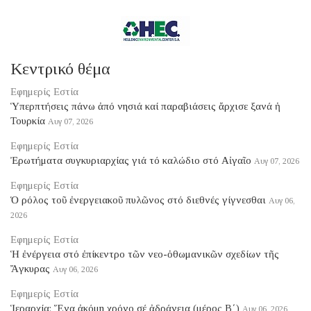
Κεντρικό θέμα
Εφημερίς Εστία
Ὑπερπτήσεις πάνω ἀπό νησιά καί παραβιάσεις ἄρχισε ξανά ἡ
Τουρκία
Αυγ 07, 2026
Εφημερίς Εστία
Ἐρωτήματα συγκυριαρχίας γιά τό καλώδιο στό Αἰγαῖο
Αυγ 07, 2026
Εφημερίς Εστία
Ὁ ρόλος τοῦ ἐνεργειακοῦ πυλῶνος στό διεθνές γίγνεσθαι
Αυγ 06,
2026
Εφημερίς Εστία
Ἡ ἐνέργεια στό ἐπίκεντρο τῶν νεο-ὀθωμανικῶν σχεδίων τῆς
Ἄγκυρας
Αυγ 06, 2026
Εφημερίς Εστία
Ἱεραρχία: Ἕνα ἀκόμη χρόνο σέ ἀδράνεια (μέρος B΄)
Αυγ 06, 2026