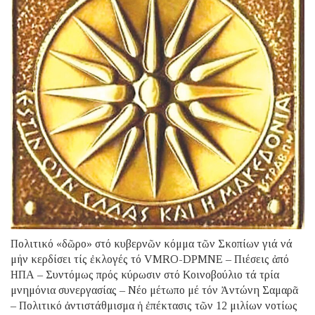
Πολιτικό «δῶρο» στό κυβερνῶν κόμμα τῶν Σκοπίων γιά νά
μήν κερδίσει τίς ἐκλογές τό VMRO-DPMNE – Πιέσεις ἀπό
ΗΠΑ – Συντόμως πρός κύρωσιν στό Κοινοβούλιο τά τρία
μνημόνια συνεργασίας – Νέο μέτωπο μέ τόν Ἀντώνη Σαμαρᾶ
– Πολιτικό ἀντιστάθμισμα ἡ ἐπέκτασις τῶν 12 μιλίων νοτίως