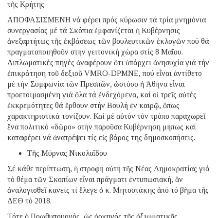
τῆς Κρήτης
ΑΠΟΦΑΣΙΣΜΕΝΗ νά φέρει πρός κύρωσιν τά τρία μνημόνια
συνεργασίας μέ τά Σκόπια ἐμφανίζεται ἡ Κυβέρνησις
ἀνεξαρτήτως τῆς ἐκβάσεως τῶν βουλευτικῶν ἐκλογῶν πού θά
πραγματοποιηθοῦν στήν γειτονική χώρα στίς 8 Μαΐου.
Διπλωματικές πηγές ἀναφέρουν ὅτι ὑπάρχει ἀνησυχία γιά τήν
ἐπικράτηση τοῦ δεξιοῦ VMRO-DPMNE, πού εἶναι ἀντίθετο
μέ τήν Συμφωνία τῶν Πρεσπῶν, ὡστόσο ἡ Ἀθήνα εἶναι
προετοιμασμένη γιά ὅλα τά ἐνδεχόμενα, καί οἱ τρεῖς αὐτές
ἐκκρεμότητες θά ἔρθουν στήν Βουλή ἐν καιρῷ, ὅπως
χαρακτηριστικά τονίζουν. Καί μέ αὐτόν τόν τρόπο παραχωρεῖ
ἕνα πολιτικό «δῶρο» στήν παροῦσα Κυβέρνηση μήπως καί
καταφέρει νά ἀνατρέψει τίς εἰς βάρος της δημοσκοπήσεις.
Τῆς Μύρνας Νικολαΐδου
Σέ κάθε περίπτωση, ἡ στροφή αὐτή τῆς Νέας Δημοκρατίας γιά
τό θέμα τῶν Σκοπίων εἶναι πράγματι ἐντυπωσιακή, ἄν
ἀναλογισθεῖ κανείς τί ἔλεγε ὁ κ. Μητσοτάκης ἀπό τό βῆμα τῆς
ΔΕΘ τό 2018.
Τότε ὁ Πρωθυπουργός, ὡς ἀρχηγός τῆς ἀξιωματικῆς