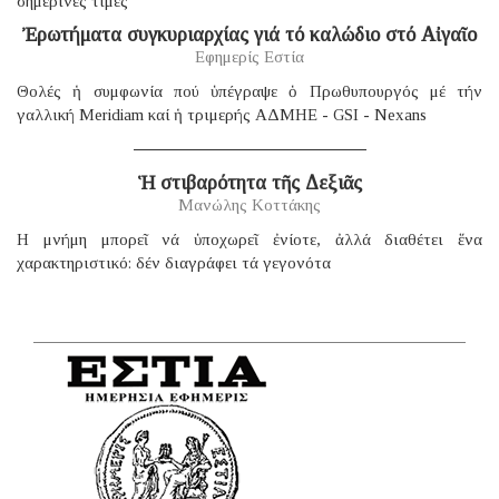
σημερινές τιμές
Ἐρωτήματα συγκυριαρχίας γιά τό καλώδιο στό Αἰγαῖο
Εφημερίς Εστία
Θολές ἡ συμφωνία πού ὑπέγραψε ὁ Πρωθυπουργός μέ τήν
γαλλική Μeridiam καί ἡ τριμερής ΑΔΜΗΕ - GSI - Nexans
Ἡ στιβαρότητα τῆς Δεξιᾶς
Μανώλης Κοττάκης
H μνήμη μπορεῖ νά ὑποχωρεῖ ἐνίοτε, ἀλλά διαθέτει ἕνα
χαρακτηριστικό: δέν διαγράφει τά γεγονότα