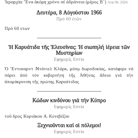
Ἱεραρχία: Ἕνα ἀκόμη χρόνο σέ ἀδράνεια (μέρος B΄)
Αυγ 06, 2026
Δευτέρα, 8 Αὐγούστου 1966
Πρό 60 ἐτῶν
Πρό 60 ετων
Ἡ Καρυάτιδα τῆς Ἐλευσίνας: Ἡ σιωπηλή ἱέρεια τῶν
Μυστηρίων
Εφημερίς Εστία
Ὁ Ἔντουαρντ Ντάνιελ Κλάρκ, μέσῳ δωροδοκίας, κατάφερε νά
πάρει ἀπό τόν κυβερνήτη τῆς Ἀθήνας ἄδεια γιά τήν
ἀπομάκρυνση τῆς πρώτης Καρυάτιδας
Κώδων κινδύνου γιά τήν Κύπρο
Εφημερίς Εστία
τοῦ δρος Κυριάκου Α. Κενεβέζου
Ξεχνιοῦνται καί οἱ πόλεμοι!
Εφημερίς Εστία