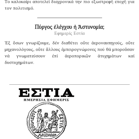
Tο καλοκαίρι αποτελεί διαχρονικά την πιο εξωστρεφή εποχή για
τον πολιτισμό.
Πύργος ἐλέγχου ἡ Ἀστυνομία;
Εφημερίς Εστία
Ἐξ ὅσων γνωρίζουμε, δέν διαθέτει οὔτε ἀεροναυπηγούς, οὔτε
μηχανολόγους, οὔτε ἄλλους ἐμπειρογνώμονες πού θά μποροῦσαν
νά γνωματεύσουν ἐπί ἀεροπορικῶν ἀτυχημάτων καί
δυστυχημάτων.