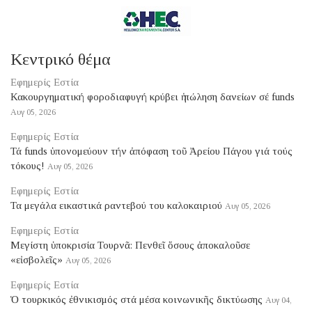
Κεντρικό θέμα
Εφημερίς Εστία
Κακουργηματική φοροδιαφυγή κρύβει ἡ πώληση δανείων σέ funds
Αυγ 05, 2026
Εφημερίς Εστία
Τά funds ὑπονομεύουν τήν ἀπόφαση τοῦ Ἀρείου Πάγου γιά τούς
τόκους!
Αυγ 05, 2026
Εφημερίς Εστία
Τα μεγάλα εικαστικά ραντεβού του καλοκαιριού
Αυγ 05, 2026
Εφημερίς Εστία
Μεγίστη ὑποκρισία Τουρνᾶ: Πενθεῖ ὅσους ἀποκαλοῦσε
«εἰσβολεῖς»
Αυγ 05, 2026
Εφημερίς Εστία
Ὁ τουρκικός ἐθνικισμός στά μέσα κοινωνικῆς δικτύωσης
Αυγ 04,