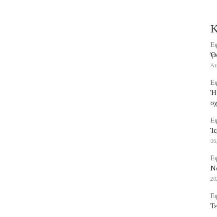
Κ
Εφ
Ὁ 
Αυ
Εφ
Ἡ
σ
Εφ
Ἱε
06
Εφ
Να
20
Εφ
Τε