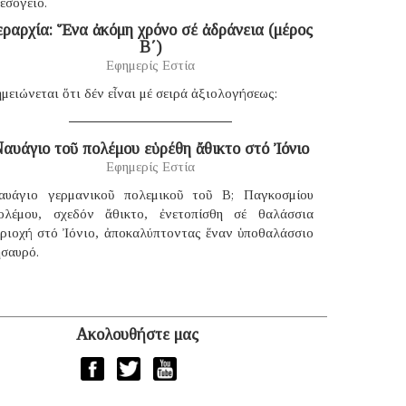
εσόγειο.
εραρχία: Ἕνα ἀκόμη χρόνο σέ ἀδράνεια (μέρος
B΄)
Εφημερίς Εστία
μειώνεται ὅτι δέν εἶναι μέ σειρά ἀξιολογήσεως:
αυάγιο τοῦ πολέμου εὑρέθη ἄθικτο στό Ἰόνιο
Εφημερίς Εστία
αυάγιο γερμανικοῦ πολεμικοῦ τοῦ B; Παγκοσμίου
ολέμου, σχεδόν ἄθικτο, ἐνετοπίσθη σέ θαλάσσια
εριοχή στό Ἰόνιο, ἀποκαλύπτοντας ἕναν ὑποθαλάσσιο
ησαυρό.
Ακολουθήστε μας