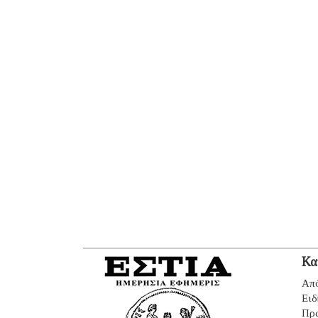
Κα
Από
Ειδ
Πρ