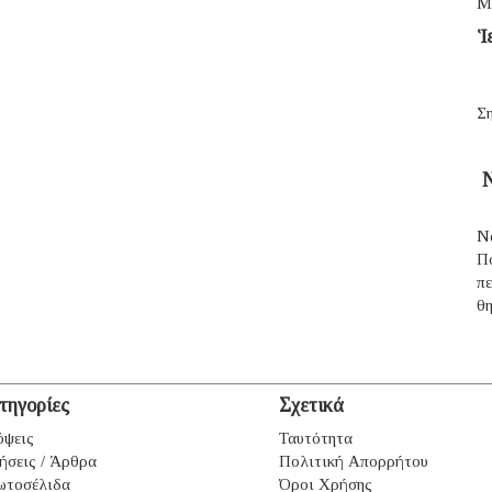
Μ
Ἱ
Ση
Ν
Ν
Π
π
θ
τηγορίες
Σχετικά
ψεις
Ταυτότητα
ήσεις / Άρθρα
Πολιτική Απορρήτου
ωτοσέλιδα
Όροι Χρήσης