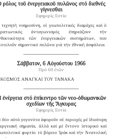
 ρόλος τοῦ ἐνεργειακοῦ πυλῶνος στό διεθνές
γίγνεσθαι
Εφημερίς Εστία
 τεχνητή νοημοσύνη, οἱ γεωπολιτικές διαμάχες καί ὁ
τρατιωτικός ἀνταγωνισμός ἐπηρεάζουν τήν
νθεκτικότητα τῶν ἐνεργειακῶν συστημάτων, πού
οτελοῦν σημαντικό πυλῶνα γιά τήν ἐθνική ἀσφάλεια.
Σάββατον, 6 Αὐγούστου 1966
Πρό 60 ἐτῶν
 ΚΟΣΜΟΣ ΑΝΑΓΚΑΙ ΤΟΥ ΤΑΝΑΚΑ
 ἐνέργεια στό ἐπίκεντρο τῶν νεο-ὀθωμανικῶν
σχεδίων τῆς Ἄγκυρας
Εφημερίς Εστία
 δύο αὐτά γεγονότα ἀφοροῦν σέ περιοχές μέ ἰδιαίτερη
νεργειακή σημασία, ἀλλά καί μέ ἔντονο ἱστορικό καί
ωπολιτικό φορτίο: τό βόρειο Ἰράκ καί τήν Ἀνατολική