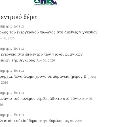
εντρικό θέμα
ημερίς Εστία
ρόλος τοῦ ἐνεργειακοῦ πυλῶνος στό διεθνές γίγνεσθαι
γ 06, 2026
ημερίς Εστία
 ἐνέργεια στό ἐπίκεντρο τῶν νεο-ὀθωμανικῶν
χεδίων τῆς Ἄγκυρας
Αυγ 06, 2026
ημερίς Εστία
ραρχία: Ἕνα ἀκόμη χρόνο σέ ἀδράνεια (μέρος B΄)
Αυγ
, 2026
ημερίς Εστία
υάγιο τοῦ πολέμου εὑρέθη ἄθικτο στό Ἰόνιο
Αυγ 06,
26
ημερίς Εστία
λευταῖοι σέ εἰσόδημα στήν Εὐρώπη
Αυγ 06, 2026