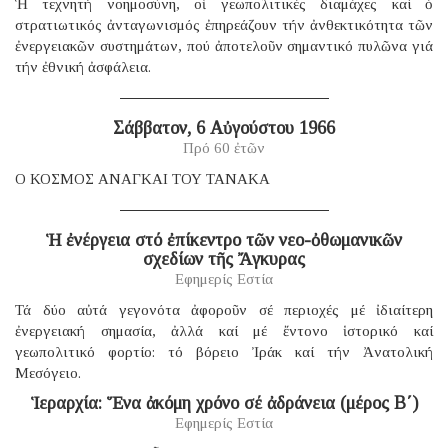
Ἡ τεχνητή νοημοσύνη, οἱ γεωπολιτικές διαμάχες καί ὁ
στρατιωτικός ἀνταγωνισμός ἐπηρεάζουν τήν ἀνθεκτικότητα τῶν
ἐνεργειακῶν συστημάτων, πού ἀποτελοῦν σημαντικό πυλῶνα γιά
τήν ἐθνική ἀσφάλεια.
Σάββατον, 6 Αὐγούστου 1966
Πρό 60 ἐτῶν
Ο ΚΟΣΜΟΣ ΑΝΑΓΚΑΙ ΤΟΥ ΤΑΝΑΚΑ
Ἡ ἐνέργεια στό ἐπίκεντρο τῶν νεο-ὀθωμανικῶν
σχεδίων τῆς Ἄγκυρας
Εφημερίς Εστία
Τά δύο αὐτά γεγονότα ἀφοροῦν σέ περιοχές μέ ἰδιαίτερη
ἐνεργειακή σημασία, ἀλλά καί μέ ἔντονο ἱστορικό καί
γεωπολιτικό φορτίο: τό βόρειο Ἰράκ καί τήν Ἀνατολική
Μεσόγειο.
Ἱεραρχία: Ἕνα ἀκόμη χρόνο σέ ἀδράνεια (μέρος B΄)
Εφημερίς Εστία