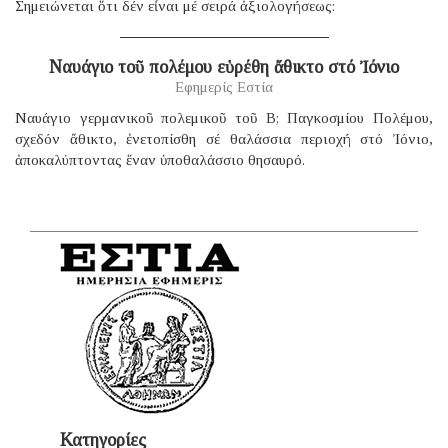
Σημειώνεται ὅτι δέν εἶναι μέ σειρά ἀξιολογήσεως:
Ναυάγιο τοῦ πολέμου εὑρέθη ἄθικτο στό Ἰόνιο
Εφημερίς Εστία
Ναυάγιο γερμανικοῦ πολεμικοῦ τοῦ B; Παγκοσμίου Πολέμου,
σχεδόν ἄθικτο, ἐνετοπίσθη σέ θαλάσσια περιοχή στό Ἰόνιο,
ἀποκαλύπτοντας ἕναν ὑποθαλάσσιο θησαυρό.
Κατηγορίες