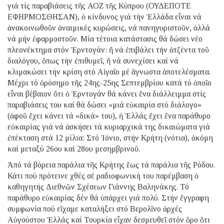
γιά τίς παραβιάσεις τῆς ΑΟΖ τῆς Κύπρου (ΟΥΔΕΠΟΤΕ
ΕΦΗΡΜΟΣΘΗΣΑΝ), ὁ κίνδυνος γιά τήν Ἑλλάδα εἶναι νά
ἀνακοινωθοῦν ἀναιμικές κυρώσεις, νά πανηγυριστοῦν, ἀλλά
νά μήν ἐφαρμοστοῦν. Μία τέτοια κατάστασις θά δώσει νέο
πλεονέκτημα στόν Ἐρντογάν: ἤ νά ἐπιβάλει τήν ἀτζέντα τοῦ
διαλόγου, ὅπως τήν ἐπιθυμεῖ, ἤ νά συνεχίσει καί νά
κλιμακώσει τήν κρίση στό Αἰγαῖο μέ ἄγνωστα ἀποτελέσματα.
Μέχρι τό ὁρόσημο τῆς 24ης-25ης Σεπτεμβρίου κατά τό ὁποῖο
εἶναι βέβαιον ὅτι ὁ Ἐρντογάν θά κάνει ἕνα διάλλειμμα στίς
παραβιάσεις του καί θά δώσει «μιά εὐκαιρία στό διάλογο»
(ἀφοῦ ἔχει κάνει τά «δικά» του), ἡ Ἑλλάς ἔχει ἕνα παράθυρο
εὐκαιρίας γιά νά ἀσκήσει τά κυριαρχικά της δικαιώματα γιά
ἐπέκταση στά 12 μίλια: Στό Ἰόνιο, στήν Κρήτη (νότια), ἀκόμη
καί μεταξύ 26ου καί 28ου μεσημβρινοῦ.
Ἀπό τά βόρεια παράλια τῆς Κρήτης ἕως τά παράλια τῆς Ρόδου.
Κάτι πού πρότεινε χθές σέ ραδιοφωνική του παρέμβαση ὁ
καθηγητής Διεθνῶν Σχέσεων Γιάννης Βαληνάκης. Τό
παράθυρο εὐκαιρίας δέν θά ὑπάρχει γιά πολύ. Στήν ἔγγραφη
συμφωνία πού εἴχαμε καταλήξει στό Βερολῖνο ἀρχές
Αὐγούστου Ἑλλάς καί Τουρκία εἶχαν δεσμευθεῖ στόν ὅρο ὅτι