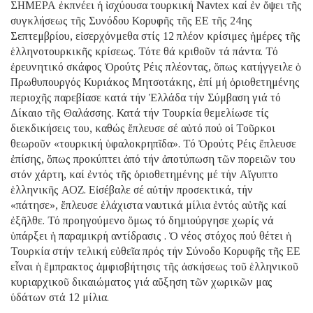
ΣΗΜΕΡΑ ἐκπνέει ἡ ἰσχύουσα τουρκική Navtex καί ἐν ὄψει τῆς
συγκλήσεως τῆς Συνόδου Κορυφῆς τῆς ΕΕ τῆς 24ης
Σεπτεμβρίου, εἰσερχόνμεθα στίς 12 πλέον κρίσιμες ἡμέρες τῆς
ἑλληνοτουρκικῆς κρίσεως. Τότε θά κριθοῦν τά πάντα. Τό
ἐρευνητικό σκάφος Ὀρούτς Ρέις πλέοντας, ὅπως κατήγγειλε ὁ
Πρωθυπουργός Κυριάκος Μητσοτάκης, ἐπί μή ὁριοθετημένης
περιοχῆς παρεβίασε κατά τήν Ἑλλάδα τήν Σύμβαση γιά τό
Δίκαιο τῆς Θαλάσσης. Κατά τήν Τουρκία θεμελίωσε τίς
διεκδικήσεις του, καθώς ἔπλευσε σέ αὐτό πού οἱ Τοῦρκοι
θεωροῦν «τουρκική ὑφαλοκρηπῖδα». Τό Ὀρούτς Ρέις ἔπλευσε
ἐπίσης, ὅπως προκύπτει ἀπό τήν ἀποτύπωση τῶν πορειῶν του
στόν χάρτη, καί ἐντός τῆς ὁριοθετημένης μέ τήν Αἴγυπτο
ἑλληνικῆς ΑΟΖ. Εἰσέβαλε σέ αὐτήν προσεκτικά, τήν
«πάτησε», ἔπλευσε ἐλάχιστα ναυτικά μίλια ἐντός αὐτῆς καί
ἐξῆλθε. Τό προηγούμενο ὅμως τό δημιούργησε χωρίς νά
ὑπάρξει ἡ παραμικρή αντίδρασις . Ὁ νέος στόχος πού θέτει ἡ
Τουρκία στήν τελική εὐθεῖα πρός τήν Σύνοδο Κορυφῆς τῆς ΕΕ
εἶναι ἡ ἔμπρακτος ἀμφισβήτησις τῆς ἀσκήσεως τοῦ ἑλληνικοῦ
κυριαρχικοῦ δικαιώματος γιά αὔξηση τῶν χωρικῶν μας
ὑδάτων στά 12 μίλια.