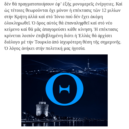
δέν θά πραγματοποιήσουν ἐφ’ ἑξῆς μονομερεῖς ἐνέργειες. Καί
ὡς τέτοιες θεωροῦνται ὄχι μόνον ἡ επέκτασις τῶν 12 μιλίων
στήν Κρήτη ἀλλά καί στό Ἰόνιο πού δέν ἔχει ἀκόμη
ὁλοκληρωθεῖ. Ὁ ὅρος αὐτός θά ἐπαναληφθεῖ καί στό νέο
κείμενο καί θά μᾶς ἀπαγορεύσει κάθε κίνηση. Ἡ επέκτασις
κρίνεται λοιπόν ἐπιβεβλημένη διότι ἡ Ἑλλάς θά ἀρχίσει
διάλογο μέ τήν Τουρκία ἀπό ἰσχυρότερη θέση τῆς σημερινῆς.
Ὁ λόγος ἀνήκει στήν πολιτική μας ἡγεσία.