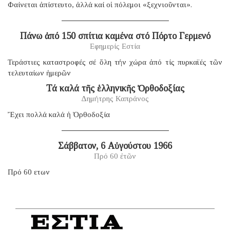
Φαίνεται ἀπίστευτο, ἀλλά καί οἱ πόλεμοι «ξεχνιοῦνται».
Πάνω ἀπό 150 σπίτια καμένα στό Πόρτο Γερμενό
Εφημερίς Εστία
Τεράστιες καταστροφές σέ ὅλη τήν χώρα ἀπό τίς πυρκαϊές τῶν
τελευταίων ἡμερῶν
Τά καλά τῆς ἑλληνικῆς Ὀρθοδοξίας
Δημήτρης Καπράνος
Ἔχει πολλά καλά ἡ Ὀρθοδοξία
Σάββατον, 6 Αὐγούστου 1966
Πρό 60 ἐτῶν
Πρό 60 ετων