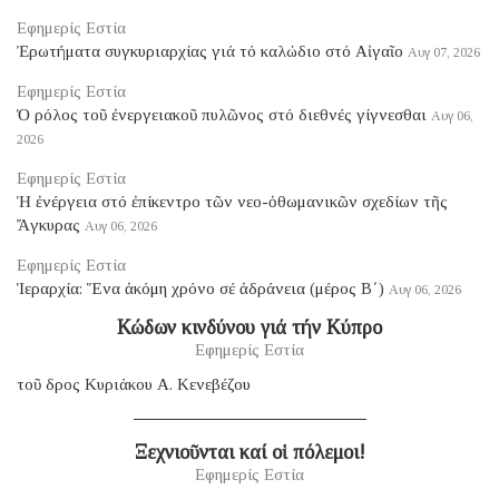
Εφημερίς Εστία
Ἐρωτήματα συγκυριαρχίας γιά τό καλώδιο στό Αἰγαῖο
Αυγ 07, 2026
Εφημερίς Εστία
Ὁ ρόλος τοῦ ἐνεργειακοῦ πυλῶνος στό διεθνές γίγνεσθαι
Αυγ 06,
2026
Εφημερίς Εστία
Ἡ ἐνέργεια στό ἐπίκεντρο τῶν νεο-ὀθωμανικῶν σχεδίων τῆς
Ἄγκυρας
Αυγ 06, 2026
Εφημερίς Εστία
Ἱεραρχία: Ἕνα ἀκόμη χρόνο σέ ἀδράνεια (μέρος B΄)
Αυγ 06, 2026
Κώδων κινδύνου γιά τήν Κύπρο
Εφημερίς Εστία
τοῦ δρος Κυριάκου Α. Κενεβέζου
Ξεχνιοῦνται καί οἱ πόλεμοι!
Εφημερίς Εστία