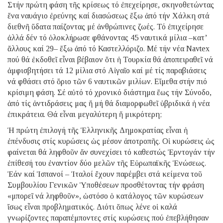
Στήν πρώτη φάση τῆς κρίσεως τό ἐπεχείρησε, σκηνοθετώντας
ἕνα ναυάγιο ἐρεύνης καί διασώσεως ἔξω ἀπό τήν Χάλκη στά
διεθνῆ ὕδατα παίζοντας μέ ἀνθρώπινες ζωές. Τό ἐπιχείρησε
ἀλλά δέν τό ὁλοκλήρωσε φθάνοντας 45 ναυτικά μίλια –κατ’
ἄλλους καί 29– ἔξω ἀπό τό Καστελλόριζο. Μέ τήν νέα Navtex
πού θά ἐκδοθεῖ εἶναι βέβαιον ὅτι ἡ Τουρκία θά ἀποπειραθεῖ νά
ἀμφισβητήσει τά 12 μίλια στό Αἰγαῖο καί μέ τίς παραβιάσεις
νά φθάσει στό ὅριο τῶν 6 ναυτικῶν μιλίων. Εἴμεθα στήν πιό
κρίσιμη φάση. Σέ αὐτό τό χρονικό διάστημα ἕως τήν Σύνοδο,
ἀπό τίς ἀντιδράσεις μας ἤ μή θά διαμορφωθεῖ ὑβριδικά ἡ νέα
ἐπικράτεια. Θά εἶναι μεγαλύτερη ἤ μικρότερη;
Ἡ πρώτη ἐπιλογή τῆς Ἑλληνικῆς Δημοκρατίας εἶναι ἡ
ἐπένδυσις στίς κυρώσεις ὡς μέσον ἀποτροπῆς. Οἱ κυρώσεις ὡς
φαίνεται θά ληφθοῦν ἄν συνεχίσει τό καθεστώς Ἐρντογάν τήν
ἐπίθεσή του ἐναντίον δύο μελῶν τῆς Εὐρωπαϊκῆς Ἑνώσεως.
Ἐάν καί Ἱσπανοί – Ἰταλοί ἔχουν παρέμβει στά κείμενα τοῦ
Συμβουλίου Γενικῶν Ὑποθέσεων προσθέτοντας τήν φράση
«μπορεῖ νά ληφθοῦν», ὡστόσο ὁ κατάλογος τῶν κυρώσεων
ἴσως εἶναι προβληματικός. Διότι ὅπως λένε οἱ καλά
γνωρίζοντες παραπέμποντες στίς κυρώσεις πού ἐπεβλήθησαν