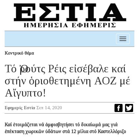
Toggle
navigati
Κεντρικό θέμα
Τό Ὀρούτς Ρέις εἰσέβαλε καί
στήν ὁριοθετημένη ΑΟΖ μέ
Αἴγυπτο!
Εφημερίς Εστία
Σεπ 14, 2020
Καί ἑτοιμάζεται νά ἀμφισβητήσει τό δικαίωμά μας γιά
ἐπέκταση χωρικῶν ὑδάτων στά 12 μίλια στό Καστελλόριζο