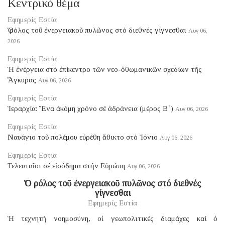
Κεντρικό θέμα
Εφημερίς Εστία
Ὁ ρόλος τοῦ ἐνεργειακοῦ πυλῶνος στό διεθνές γίγνεσθαι
Αυγ 06,
2026
Εφημερίς Εστία
Ἡ ἐνέργεια στό ἐπίκεντρο τῶν νεο-ὀθωμανικῶν σχεδίων τῆς
Ἄγκυρας
Αυγ 06, 2026
Εφημερίς Εστία
Ἱεραρχία: Ἕνα ἀκόμη χρόνο σέ ἀδράνεια (μέρος B΄)
Αυγ 06, 2026
Εφημερίς Εστία
Ναυάγιο τοῦ πολέμου εὑρέθη ἄθικτο στό Ἰόνιο
Αυγ 06, 2026
Εφημερίς Εστία
Τελευταῖοι σέ εἰσόδημα στήν Εὐρώπη
Αυγ 06, 2026
Ὁ ρόλος τοῦ ἐνεργειακοῦ πυλῶνος στό διεθνές
γίγνεσθαι
Εφημερίς Εστία
Ἡ τεχνητή νοημοσύνη, οἱ γεωπολιτικές διαμάχες καί ὁ