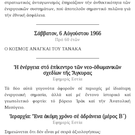
στρατιωτικός ἀνταγωνισμός ἐπηρεάζουν τήν ἀνθεκτικότητα τῶν
ἐνεργειακῶν συστημάτων, πού ἀποτελοῦν σημαντικό πυλῶνα γιά
τήν ἐθνική ἀσφάλεια.
Σάββατον, 6 Αὐγούστου 1966
Πρό 60 ἐτῶν
Ο ΚΟΣΜΟΣ ΑΝΑΓΚΑΙ ΤΟΥ ΤΑΝΑΚΑ
Ἡ ἐνέργεια στό ἐπίκεντρο τῶν νεο-ὀθωμανικῶν
σχεδίων τῆς Ἄγκυρας
Εφημερίς Εστία
Τά δύο αὐτά γεγονότα ἀφοροῦν σέ περιοχές μέ ἰδιαίτερη
ἐνεργειακή σημασία, ἀλλά καί μέ ἔντονο ἱστορικό καί
γεωπολιτικό φορτίο: τό βόρειο Ἰράκ καί τήν Ἀνατολική
Μεσόγειο.
Ἱεραρχία: Ἕνα ἀκόμη χρόνο σέ ἀδράνεια (μέρος B΄)
Εφημερίς Εστία
Σημειώνεται ὅτι δέν εἶναι μέ σειρά ἀξιολογήσεως: