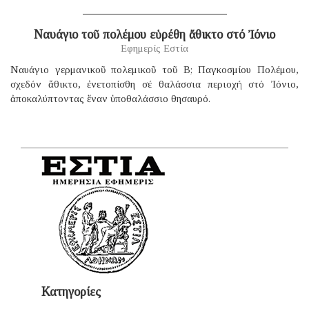
Ναυάγιο τοῦ πολέμου εὑρέθη ἄθικτο στό Ἰόνιο
Εφημερίς Εστία
Ναυάγιο γερμανικοῦ πολεμικοῦ τοῦ B; Παγκοσμίου Πολέμου,
σχεδόν ἄθικτο, ἐνετοπίσθη σέ θαλάσσια περιοχή στό Ἰόνιο,
ἀποκαλύπτοντας ἕναν ὑποθαλάσσιο θησαυρό.
Κατηγορίες