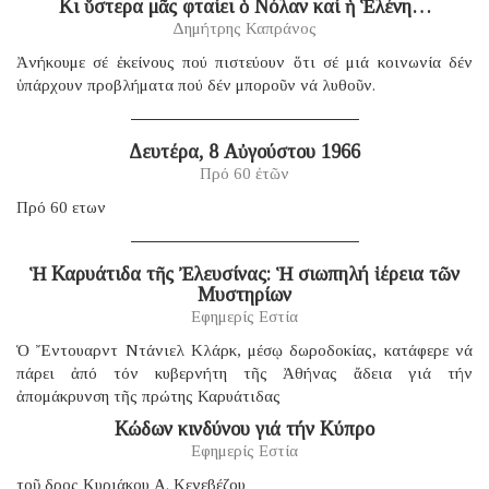
Κι ὕστερα μᾶς φταίει ὁ Νόλαν καί ἡ Ἑλένη…
Δημήτρης Καπράνος
Ἀνήκουμε σέ ἐκείνους πού πιστεύουν ὅτι σέ μιά κοινωνία δέν
ὑπάρχουν προβλήματα πού δέν μποροῦν νά λυθοῦν.
Δευτέρα, 8 Αὐγούστου 1966
Πρό 60 ἐτῶν
Πρό 60 ετων
Ἡ Καρυάτιδα τῆς Ἐλευσίνας: Ἡ σιωπηλή ἱέρεια τῶν
Μυστηρίων
Εφημερίς Εστία
Ὁ Ἔντουαρντ Ντάνιελ Κλάρκ, μέσῳ δωροδοκίας, κατάφερε νά
πάρει ἀπό τόν κυβερνήτη τῆς Ἀθήνας ἄδεια γιά τήν
ἀπομάκρυνση τῆς πρώτης Καρυάτιδας
Κώδων κινδύνου γιά τήν Κύπρο
Εφημερίς Εστία
τοῦ δρος Κυριάκου Α. Κενεβέζου