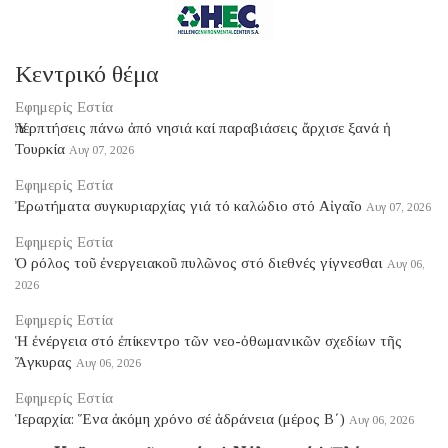
Κεντρικό θέμα
Εφημερίς Εστία
Ὑπερπτήσεις πάνω ἀπό νησιά καί παραβιάσεις ἄρχισε ξανά ἡ
Τουρκία
Αυγ 07, 2026
Εφημερίς Εστία
Ἐρωτήματα συγκυριαρχίας γιά τό καλώδιο στό Αἰγαῖο
Αυγ 07, 2026
Εφημερίς Εστία
Ὁ ρόλος τοῦ ἐνεργειακοῦ πυλῶνος στό διεθνές γίγνεσθαι
Αυγ 06,
2026
Εφημερίς Εστία
Ἡ ἐνέργεια στό ἐπίκεντρο τῶν νεο-ὀθωμανικῶν σχεδίων τῆς
Ἄγκυρας
Αυγ 06, 2026
Εφημερίς Εστία
Ἱεραρχία: Ἕνα ἀκόμη χρόνο σέ ἀδράνεια (μέρος B΄)
Αυγ 06, 2026