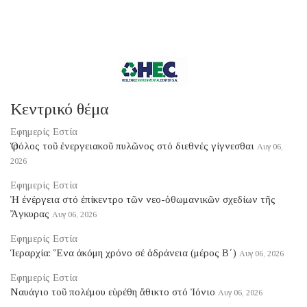
Κεντρικό θέμα
Εφημερίς Εστία
Ὁ ρόλος τοῦ ἐνεργειακοῦ πυλῶνος στό διεθνές γίγνεσθαι
Αυγ 06,
2026
Εφημερίς Εστία
Ἡ ἐνέργεια στό ἐπίκεντρο τῶν νεο-ὀθωμανικῶν σχεδίων τῆς
Ἄγκυρας
Αυγ 06, 2026
Εφημερίς Εστία
Ἱεραρχία: Ἕνα ἀκόμη χρόνο σέ ἀδράνεια (μέρος B΄)
Αυγ 06, 2026
Εφημερίς Εστία
Ναυάγιο τοῦ πολέμου εὑρέθη ἄθικτο στό Ἰόνιο
Αυγ 06, 2026