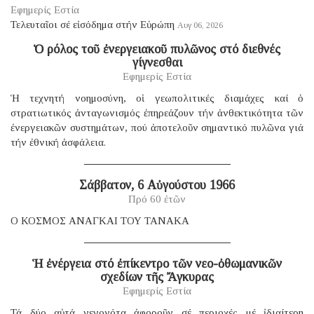
Εφημερίς Εστία
Τελευταῖοι σέ εἰσόδημα στήν Εὐρώπη
Αυγ 06, 2026
Ὁ ρόλος τοῦ ἐνεργειακοῦ πυλῶνος στό διεθνές
γίγνεσθαι
Εφημερίς Εστία
Ἡ τεχνητή νοημοσύνη, οἱ γεωπολιτικές διαμάχες καί ὁ
στρατιωτικός ἀνταγωνισμός ἐπηρεάζουν τήν ἀνθεκτικότητα τῶν
ἐνεργειακῶν συστημάτων, πού ἀποτελοῦν σημαντικό πυλῶνα γιά
τήν ἐθνική ἀσφάλεια.
Σάββατον, 6 Αὐγούστου 1966
Πρό 60 ἐτῶν
Ο ΚΟΣΜΟΣ ΑΝΑΓΚΑΙ ΤΟΥ ΤΑΝΑΚΑ
Ἡ ἐνέργεια στό ἐπίκεντρο τῶν νεο-ὀθωμανικῶν
σχεδίων τῆς Ἄγκυρας
Εφημερίς Εστία
Τά δύο αὐτά γεγονότα ἀφοροῦν σέ περιοχές μέ ἰδιαίτερη