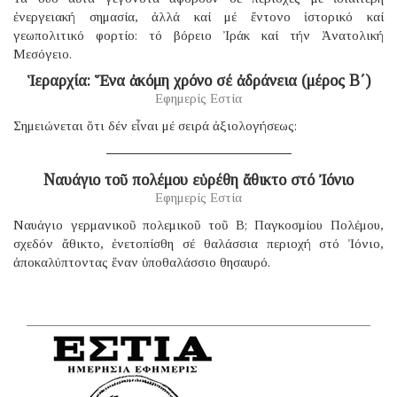
ἐνεργειακή σημασία, ἀλλά καί μέ ἔντονο ἱστορικό καί
γεωπολιτικό φορτίο: τό βόρειο Ἰράκ καί τήν Ἀνατολική
Μεσόγειο.
Ἱεραρχία: Ἕνα ἀκόμη χρόνο σέ ἀδράνεια (μέρος B΄)
Εφημερίς Εστία
Σημειώνεται ὅτι δέν εἶναι μέ σειρά ἀξιολογήσεως:
Ναυάγιο τοῦ πολέμου εὑρέθη ἄθικτο στό Ἰόνιο
Εφημερίς Εστία
Ναυάγιο γερμανικοῦ πολεμικοῦ τοῦ B; Παγκοσμίου Πολέμου,
σχεδόν ἄθικτο, ἐνετοπίσθη σέ θαλάσσια περιοχή στό Ἰόνιο,
ἀποκαλύπτοντας ἕναν ὑποθαλάσσιο θησαυρό.