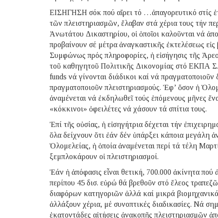
ΕΙΣΗΓΗΣΗ σόκ πού αἴρει τό …ἀπαγορευτικό στίς ἑτ
τῶν πλειστηριασμῶν, ἔλαβαν στά χέρια τους τήν π
Ἀνωτάτου Δικαστηρίου, οἱ ὁποῖοι καλοῦνται νά ἀπο
προβαίνουν σέ μέτρα ἀναγκαστικῆς ἐκτελέσεως εἰς
Συμφώνως πρός πληροφορίες, ἡ εἰσήγησις τῆς Ἀρεοπ
τοῦ καθηγητοῦ Πολιτικῆς Δικονομίας στό ΕΚΠΑ Σ. 
funds νά γίνονται διάδικοι καί νά πραγματοποιοῦν
πραγματοποιοῦν πλειστηριασμούς. Ἐφ’ ὅσον ἡ Ὁλομ
ἀναμένεται νά ἐκδηλωθεῖ τούς ἑπόμενους μῆνες ἕνα
«κόκκινοι» ὀφειλέτες νά χάσουν τά σπίτια τους.
Ἐπί τῆς οὐσίας, ἡ εἰσηγήτρια δέχεται τήν ἐπιχειρη
ὅλα δείχνουν ὅτι ἐάν δέν ὑπάρξει κάποια μεγάλη 
Ὁλομελείας, ἡ ὁποία ἀναμένεται περί τά τέλη Μαρτ
ξεμπλοκάρουν οἱ πλειστηριασμοί.
Ἐάν ἡ ἀπόφασις εἶναι θετική, 700.000 ἀκίνητα πού
περίπου 45 δισ. εὐρώ θά βρεθοῦν στό ἔλεος τραπεζῶν
διαφόρων κατηγοριῶν ἀλλά καί μικρά βιομηχανικά 
ἀλλάξουν χέρια, μέ συνοπτικές διαδικασίες. Νά ση
ἑκατοντάδες αἰτήσεις ἀνακοπῆς πλειστηριασμῶν ἀπ