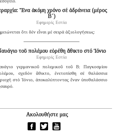
εσόγειο.
εραρχία: Ἕνα ἀκόμη χρόνο σέ ἀδράνεια (μέρος
B΄)
Εφημερίς Εστία
μειώνεται ὅτι δέν εἶναι μέ σειρά ἀξιολογήσεως:
αυάγιο τοῦ πολέμου εὑρέθη ἄθικτο στό Ἰόνιο
Εφημερίς Εστία
αυάγιο γερμανικοῦ πολεμικοῦ τοῦ B; Παγκοσμίου
ολέμου, σχεδόν ἄθικτο, ἐνετοπίσθη σέ θαλάσσια
εριοχή στό Ἰόνιο, ἀποκαλύπτοντας ἕναν ὑποθαλάσσιο
ησαυρό.
Ακολουθήστε μας