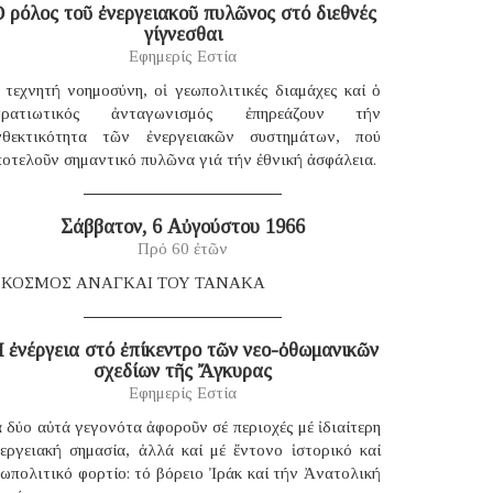
 ρόλος τοῦ ἐνεργειακοῦ πυλῶνος στό διεθνές
γίγνεσθαι
Εφημερίς Εστία
 τεχνητή νοημοσύνη, οἱ γεωπολιτικές διαμάχες καί ὁ
τρατιωτικός ἀνταγωνισμός ἐπηρεάζουν τήν
νθεκτικότητα τῶν ἐνεργειακῶν συστημάτων, πού
οτελοῦν σημαντικό πυλῶνα γιά τήν ἐθνική ἀσφάλεια.
Σάββατον, 6 Αὐγούστου 1966
Πρό 60 ἐτῶν
 ΚΟΣΜΟΣ ΑΝΑΓΚΑΙ ΤΟΥ ΤΑΝΑΚΑ
 ἐνέργεια στό ἐπίκεντρο τῶν νεο-ὀθωμανικῶν
σχεδίων τῆς Ἄγκυρας
Εφημερίς Εστία
 δύο αὐτά γεγονότα ἀφοροῦν σέ περιοχές μέ ἰδιαίτερη
νεργειακή σημασία, ἀλλά καί μέ ἔντονο ἱστορικό καί
ωπολιτικό φορτίο: τό βόρειο Ἰράκ καί τήν Ἀνατολική