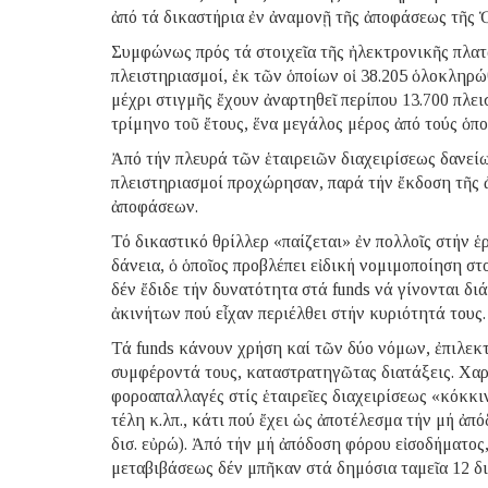
ἀπό τά δικαστήρια ἐν ἀναμονῇ τῆς ἀποφάσεως τῆς 
Συμφώνως πρός τά στοιχεῖα τῆς ἠλεκτρονικῆς πλατ
πλειστηριασμοί, ἐκ τῶν ὁποίων οἱ 38.205 ὁλοκληρώ
μέχρι στιγμῆς ἔχουν ἀναρτηθεῖ περίπου 13.700 πλε
τρίμηνο τοῦ ἔτους, ἕνα μεγάλος μέρος ἀπό τούς ὁπο
Ἀπό τήν πλευρά τῶν ἑταιρειῶν διαχειρίσεως δανείων
πλειστηριασμοί προχώρησαν, παρά τήν ἔκδοση τῆς 
ἀποφάσεων.
Τό δικαστικό θρίλλερ «παίζεται» ἐν πολλοῖς στήν 
δάνεια, ὁ ὁποῖος προβλέπει εἰδική νομιμοποίηση στ
δέν ἔδιδε τήν δυνατότητα στά funds νά γίνονται δι
ἀκινήτων πού εἶχαν περιέλθει στήν κυριότητά τους.
Τά funds κάνουν χρήση καί τῶν δύο νόμων, ἐπιλεκ
συμφέροντά τους, καταστρατηγῶτας διατάξεις. Χαρα
φοροαπαλλαγές στίς ἑταιρεῖες διαχειρίσεως «κόκκι
τέλη κ.λπ., κάτι πού ἔχει ὡς ἀποτέλεσμα τήν μή ἀ
δισ. εὐρώ). Ἀπό τήν μή ἀπόδοση φόρου εἰσοδήματος,
μεταβιβάσεως δέν μπῆκαν στά δημόσια ταμεῖα 12 δι