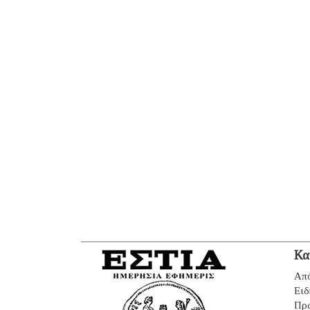
Κα
Από
Ειδ
Πρ