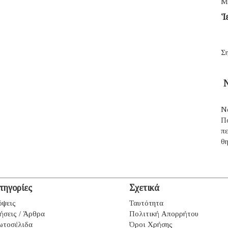
Μ
Ἱ
Ση
Ν
Ν
Π
π
θ
τηγορίες
Σχετικά
ψεις
Ταυτότητα
ήσεις / Άρθρα
Πολιτική Απορρήτου
ωτοσέλιδα
Όροι Χρήσης