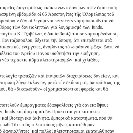
αιρεῖες διαχειρίσεως «κόκκινων» δανείων στήν ἐπίσπευση
ερασμένη ἑβδομάδα οἱ 66 Ἀρεοπαγίτες τῆς Ὁλομελείας τοῦ
φασίσουν ἐάν οἱ λεγόμενοι servicers νομιμοποιοῦνται νά
 βάρος τῶν δανειοληπτῶν γιά λογαριασμό τῶν funds.
αγίτου Κ. Τζαβέλλα, ἡ ὁποία βασίζεται σέ νομική ἀνάλυση
Πανταζόπουλου, δέχεται τήν ἄποψη, ὅτι ἐπιτρέπεται στά
 δικαστικές ἐνέργειες, ἀνάβοντας τό «πράσινο φῶς», ὥστε νά
έλεια τοῦ Ἀρείου Πάγου υἱοθετήσει τήν εἰσήγηση,
 νέο τεράστιο κῦμα πλειστηριασμῶν, καί χιλιάδες
ματολογία τραπεζῶν καί ἑταιρειῶν διαχειρίσεως δανείων, καί
ἀνατροπή λόγῳ ἐκλογῶν, μετά τήν ἔκδοση τῆς ἀποφάσεως τῆς
ίου, θά «δικαιωθοῦν» οἱ χρηματοδοτικοί φορεῖς καί θά
 ἀποτελοῦν ἐμπράγματες ἐξασφαλίσεις γιά δάνεια ὕψους
, funds καί διαχειριστῶν. Πρόκειται γιά κατοικίες
καί βιοτεχνικά ἀκίνητα, ἐμπορικά καταστήματα, πού θά
μειωθεῖ ὅτι τούς τελευταίους μῆνες κατατέθησαν
ό δανειολῆπτες, καί πολλοί πλειστηριασμοί ἐματαιώθησαν