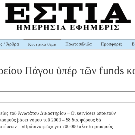
ις / Άρθρα
Πρωτοσέλιδα
Προσφορές
Β
Κεντρικό θέμα
Ἀρείου Πάγου ὑπέρ τῶν funds κ
λείας τοῦ Ἀνωτάτου Δικαστηρίου – Οἱ servicers ἀποκτοῦν
ιασμούς βάσει νόμου τοῦ 2003 – 58 δισ. φόρους θά
αιτήσεων – «Πράσινο φῶς» γιά 700.000 πλειστηριασμούς –