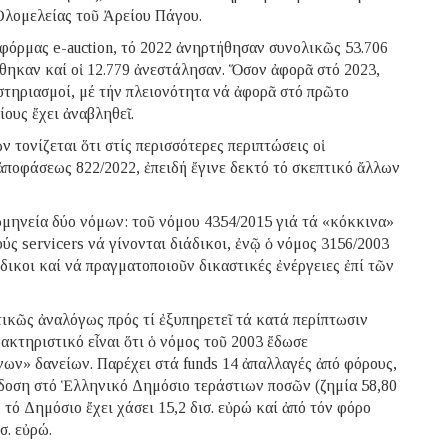
Ὁλομελείας τοῦ Ἀρείου Πάγου.
φόρμας e-auction, τό 2022 ἀνηρτήθησαν συνολικῶς 53.706
θηκαν καί οἱ 12.779 ἀνεστάλησαν. Ὅσον ἀφορᾶ στό 2023,
ιστηριασμοί, μέ τήν πλειονότητα νά ἀφορᾶ στό πρῶτο
ίους ἔχει ἀναβληθεῖ.
 τονίζεται ὅτι στίς περισσότερες περιπτώσεις οἱ
ἀποφάσεως 822/2022, ἐπειδή ἔγινε δεκτό τό σκεπτικό ἄλλων
ἑρμηνεία δύο νόμων: τοῦ νόμου 4354/2015 γιά τά «κόκκινα»
ούς servicers νά γίνονται διάδικοι, ἐνῷ ὁ νόμος 3156/2003
άδικοι καί νά πραγματοποιοῦν δικαστικές ἐνέργειες ἐπί τῶν
τικῶς ἀναλόγως πρός τί ἐξυπηρετεῖ τά κατά περίπτωσιν
κτηριστικό εἶναι ὅτι ὁ νόμος τοῦ 2003 ἔδωσε
νων» δανείων. Παρέχει στά funds 14 ἀπαλλαγές ἀπό φόρους,
πόδοση στό Ἑλληνικό Δημόσιο τεράστιων ποσῶν (ζημία 58,80
 τό Δημόσιο ἔχει χάσει 15,2 δισ. εὐρώ καί ἀπό τόν φόρο
σ. εὐρώ.