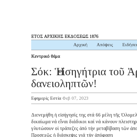
ΕΤΟΣ ΑΡΧΙΚΗΣ ΕΚΔΟΣΕΩΣ 1876
Αρχική
Απόψεις
Ειδήσε
Κεντρικό θέμα
Σόκ: Ἡ εἰσηγήτρια τοῦ 
δανειοληπτῶν!
Εφημερίς Εστία
Φεβ 07, 2023
Διενεμήθη ἡ εἰσήγησίς της στά 66 μέλη τῆς Ὁλομε
δικαίωμα νά εἶναι διάδικοι καί νά κάνουν πλειστηρ
γλυτώσουν οἱ τράπεζες ἀπό τήν μεταβίβαση τῶν ἀπ
Προσεχῶς ἡ διάσκεψις γιά τήν ἀπόφαση