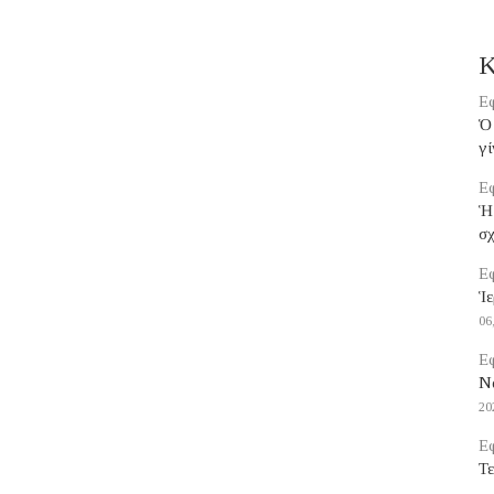
Κ
Εφ
Ὁ 
γί
Εφ
Ἡ
σ
Εφ
Ἱε
06
Εφ
Να
20
Εφ
Τε