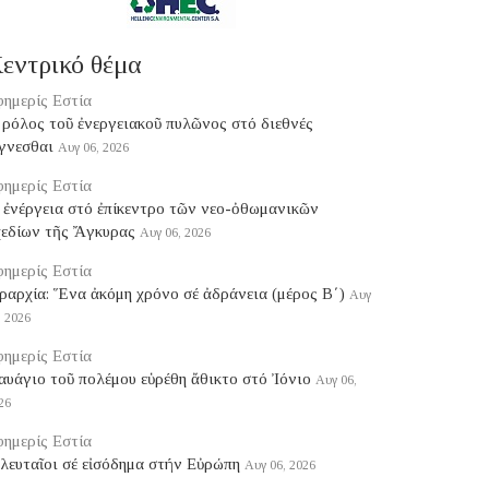
εντρικό θέμα
ημερίς Εστία
ρόλος τοῦ ἐνεργειακοῦ πυλῶνος στό διεθνές
γνεσθαι
Αυγ 06, 2026
ημερίς Εστία
 ἐνέργεια στό ἐπίκεντρο τῶν νεο-ὀθωμανικῶν
χεδίων τῆς Ἄγκυρας
Αυγ 06, 2026
ημερίς Εστία
ραρχία: Ἕνα ἀκόμη χρόνο σέ ἀδράνεια (μέρος B΄)
Αυγ
, 2026
ημερίς Εστία
υάγιο τοῦ πολέμου εὑρέθη ἄθικτο στό Ἰόνιο
Αυγ 06,
26
ημερίς Εστία
λευταῖοι σέ εἰσόδημα στήν Εὐρώπη
Αυγ 06, 2026