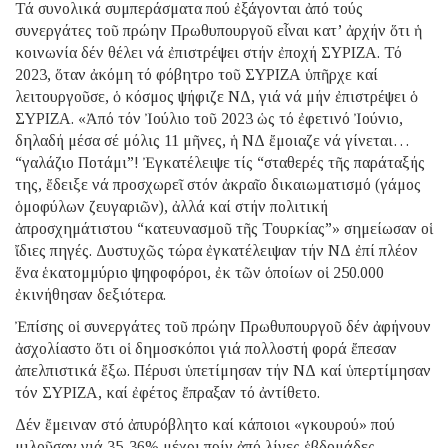
Τά συνολικά συμπεράσματα πού ἐξάγονται ἀπό τούς
συνεργάτες τοῦ πρώην Πρωθυπουργοῦ εἶναι κατ’ ἀρχήν ὅτι ἡ
κοινωνία δέν θέλει νά ἐπιστρέψει στήν ἐποχή ΣΥΡΙΖΑ. Τό
2023, ὅταν ἀκόμη τό φόβητρο τοῦ ΣΥΡΙΖΑ ὑπῆρχε καί
λειτουργοῦσε, ὁ κόσμος ψήφιζε ΝΔ, γιά νά μήν ἐπιστρέψει ὁ
ΣΥΡΙΖΑ. «Ἀπό τόν Ἰούλιο τοῦ 2023 ὡς τό ἐφετινό Ἰούνιο,
δηλαδή μέσα σέ μόλις 11 μῆνες, ἡ ΝΔ ἔμοιαζε νά γίνεται…
“γαλάζιο Ποτάμι”! Ἐγκατέλειψε τίς “σταθερές τῆς παράταξής
της, ἔδειξε νά προσχωρεῖ στόν ἀκραῖο δικαιωματισμό (γάμος
ὁμοφύλων ζευγαριῶν), ἀλλά καί στήν πολιτική
ἀπροσχημάτιστου “κατευνασμοῦ τῆς Τουρκίας”» σημείωσαν οἱ
ἴδιες πηγές. Δυστυχῶς τώρα ἐγκατέλειψαν τήν ΝΔ ἐπί πλέον
ἕνα ἑκατομμύριο ψηφοφόροι, ἐκ τῶν ὁποίων οἱ 250.000
ἐκινήθησαν δεξιότερα.
Ἐπίσης οἱ συνεργάτες τοῦ πρώην Πρωθυπουργοῦ δέν ἀφήνουν
ἀσχολίαστο ὅτι οἱ δημοσκόποι γιά πολλοστή φορά ἔπεσαν
ἀπελπιστικά ἔξω. Πέρυσι ὑπετίμησαν τήν ΝΔ καί ὑπερτίμησαν
τόν ΣΥΡΙΖΑ, καί ἐφέτος ἔπραξαν τό ἀντίθετο.
Δέν ἔμειναν στό ἀπυρόβλητο καί κάποιοι «γκουρού» πού
μιλοῦσαν γιά 35-36% μέχρι πρίν ἀπό λίγες ἑβδομάδες.