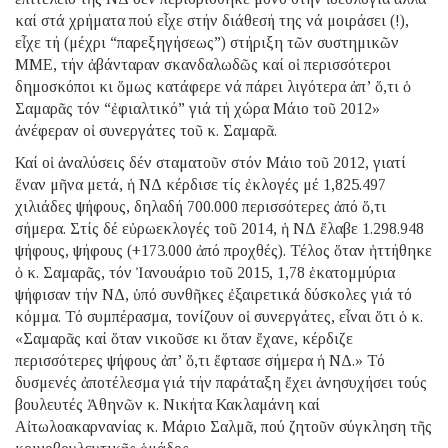
καί στά χρήματα πού εἶχε στήν διάθεσή της νά μοιράσει (!),
εἶχε τή (μέχρι “παρεξηγήσεως”) στήριξη τῶν συστημικῶν
ΜΜΕ, τήν ἀβάνταραν σκανδαλωδῶς καί οἱ περισσότεροι
δημοσκόποι κι ὅμως κατάφερε νά πάρει λιγότερα ἀπ’ ὅ,τι ὁ
Σαμαρᾶς τόν “ἐφιαλτικό” γιά τή χώρα Μάιο τοῦ 2012»
ἀνέφεραν οἱ συνεργάτες τοῦ κ. Σαμαρᾶ.
Καί οἱ ἀναλύσεις δέν σταματοῦν στόν Μάιο τοῦ 2012, γιατί
ἕναν μῆνα μετά, ἡ ΝΔ κέρδισε τίς ἐκλογές μέ 1,825.497
χιλιάδες ψήφους, δηλαδή 700.000 περισσότερες ἀπό ὅ,τι
σήμερα. Στίς δέ εὐρωεκλογές τοῦ 2014, ἡ ΝΔ ἔλαβε 1.298.948
ψήφους, ψήφους (+173.000 ἀπό προχθές). Τέλος ὅταν ἡττήθηκε
ὁ κ. Σαμαρᾶς, τόν Ἰανουάριο τοῦ 2015, 1,78 ἑκατομμύρια
ψήφισαν τήν ΝΔ, ὑπό συνθῆκες ἐξαιρετικά δύσκολες γιά τό
κόμμα. Τό συμπέρασμα, τονίζουν οἱ συνεργάτες, εἶναι ὅτι ὁ κ.
«Σαμαρᾶς καί ὅταν νικοῦσε κι ὅταν ἔχανε, κέρδιζε
περισσότερες ψήφους ἀπ’ ὅ,τι ἔφτασε σήμερα ἡ ΝΔ.» Τό
δυσμενές ἀποτέλεσμα γιά τήν παράταξη ἔχει ἀνησυχήσει τούς
βουλευτές Ἀθηνῶν κ. Νικήτα Κακλαμάνη καί
Αἰτωλοακαρνανίας κ. Μάριο Σαλμᾶ, πού ζητοῦν σύγκληση τῆς