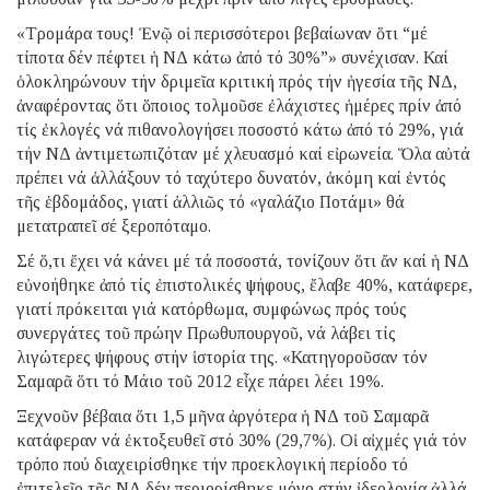
«Τρομάρα τους! Ἐνῷ οἱ περισσότεροι βεβαίωναν ὅτι “μέ
τίποτα δέν πέφτει ἡ ΝΔ κάτω ἀπό τό 30%”» συνέχισαν. Καί
ὁλοκληρώνουν τήν δριμεῖα κριτική πρός τήν ἡγεσία τῆς ΝΔ,
ἀναφέροντας ὅτι ὅποιος τολμοῦσε ἐλάχιστες ἡμέρες πρίν ἀπό
τίς ἐκλογές νά πιθανολογήσει ποσοστό κάτω ἀπό τό 29%, γιά
τήν ΝΔ ἀντιμετωπιζόταν μέ χλευασμό καί εἰρωνεία. Ὅλα αὐτά
πρέπει νά ἀλλάξουν τό ταχύτερο δυνατόν, ἀκόμη καί ἐντός
τῆς ἑβδομάδος, γιατί ἀλλιῶς τό «γαλάζιο Ποτάμι» θά
μετατραπεῖ σέ ξεροπόταμο.
Σέ ὅ,τι ἔχει νά κάνει μέ τά ποσοστά, τονίζουν ὅτι ἄν καί ἡ ΝΔ
εὐνοήθηκε ἀπό τίς ἐπιστολικές ψήφους, ἔλαβε 40%, κατάφερε,
γιατί πρόκειται γιά κατόρθωμα, συμφώνως πρός τούς
συνεργάτες τοῦ πρώην Πρωθυπουργοῦ, νά λάβει τίς
λιγώτερες ψήφους στήν ἱστορία της. «Κατηγοροῦσαν τόν
Σαμαρᾶ ὅτι τό Μάιο τοῦ 2012 εἶχε πάρει λέει 19%.
Ξεχνοῦν βέβαια ὅτι 1,5 μῆνα ἀργότερα ἡ ΝΔ τοῦ Σαμαρᾶ
κατάφεραν νά ἐκτοξευθεῖ στό 30% (29,7%). Οἱ αἰχμές γιά τόν
τρόπο πού διαχειρίσθηκε τήν προεκλογική περίοδο τό
ἐπιτελεῖο τῆς ΝΔ δέν περιορίσθηκε μόνο στήν ἰδεολογία ἀλλά