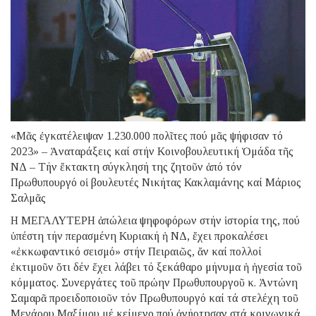
«Μᾶς ἐγκατέλειψαν 1.230.000 πολῖτες πού μᾶς ψήφισαν τό
2023» – Ἀναταράξεις καί στήν Κοινοβουλευτική Ὁμάδα τῆς
ΝΔ – Τήν ἔκτακτη σύγκλησή της ζητοῦν ἀπό τόν
Πρωθυπουργό οἱ βουλευτές Νικήτας Κακλαμάνης καί Μάριος
Σαλμᾶς
Η ΜΕΓΑΛΥΤΕΡΗ ἀπώλεια ψηφοφόρων στήν ἱστορία της, πού
ὑπέστη τήν περασμένη Κυριακή ἡ ΝΔ, ἔχει προκαλέσει
«ἐκκωφαντικό σεισμό» στήν Πειραιῶς, ἄν καί πολλοί
ἐκτιμοῦν ὅτι δέν ἔχει λάβει τό ξεκάθαρο μήνυμα ἡ ἡγεσία τοῦ
κόμματος. Συνεργάτες τοῦ πρώην Πρωθυπουργοῦ κ. Ἀντώνη
Σαμαρᾶ προειδοποιοῦν τόν Πρωθυπουργό καί τά στελέχη τοῦ
Μεγάρου Μαξίμου μέ κείμενο πού ἀνήρτησαν στά κοινωνικά