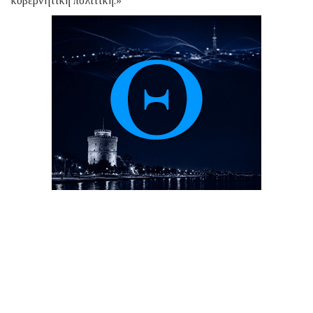
κυβερνητική πολιτική.»