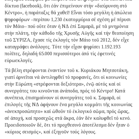
δίκτυα (facebook), ὅτι ἐάν ἐπιμείνουν στήν «διεύρυνση στό
Κέντρο», ἡ παράταξις θά χαθεῖ! Εἶναι τόσο μεγάλη ἡ ἀπώλεια
ψηφοφόρων –περίπου 1,230 ἑκατομμύρια σέ σχέση μέ πέρυσι
τόν Μάιο– πού οὔτε ὅταν ἡ ΝΔ ἐπί Σαμαρᾶ, μέ τά μνημόνια
στήν πλάτη, τήν κάθοδο τῆς Χρυσῆς Αὐγῆς καί τήν θεοποίηση
τοῦ ΣΥΡΙΖΑ, ἔχασε τίς ἐκλογές τόν Μάιο τοῦ 2012, δέν εἶχε
καταγράψει ἀνάλογες. Τότε τήν εἶχαν ψηφίσει 1.192.193
πολῖτες, δηλαδή 65.000 περισσότεροι ἀπό τίς ἐφετινές
εὐρωεκλογές.
Τά βέλη στρέφονται ἐναντίον τοῦ κ. Κυριάκου Μητσοτάκη,
γιατί ἀρνεῖται νά ἀντιληφθεῖ τό προφανές, ὅτι οἱ κοινωνίες
στήν Εὐρώπη «στρέφονται δεξιότερα», ἐνῷ αὐτός καί οἱ
συνεργάτες του κινοῦνται ἀνάποδα, πρός τό Κέντρο! Κατά
συνέπεια, ἐπισημαίνουν οἱ συνεργάτες τοῦ κ. Σαμαρᾶ, οἱ
ἐπιλογές τῆς ΝΔ ἀφήνουν ἕνα μεγάλο κομμάτι τῆς κοινωνίας
«ἀνεκπροσώπητο» καί ὠθοῦν τό ἐκλογικό σῶμα, πρός ὥρας,
σέ ἀποχή, καί προσεχῶς στά ἄκρα, ἐάν δέν καλυφθεῖ τό κενό.
Προειδοποιοῦν δέ, ὅτι τό προχθεσινό ἀποτέλεσμα δέν ἦταν ὁ
«κύριος σεισμός», καί ἐξηγοῦν τούς λόγους.