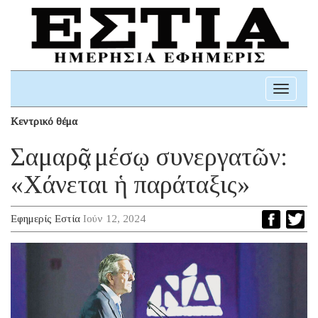
Toggle
navigati
Κεντρικό θέμα
Σαμαρᾶς μέσῳ συνεργατῶν:
«Χάνεται ἡ παράταξις»
Εφημερίς Εστία
Ιούν 12, 2024