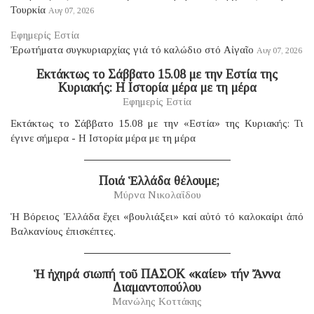
Τουρκία
Αυγ 07, 2026
Εφημερίς Εστία
Ἐρωτήματα συγκυριαρχίας γιά τό καλώδιο στό Αἰγαῖο
Αυγ 07, 2026
Eκτάκτως το Σάββατο 15.08 με την Εστία της
Κυριακής: Η Ιστορία μέρα με τη μέρα
Εφημερίς Εστία
Εκτάκτως το Σάββατο 15.08 με την «Εστία» της Κυριακής: Τι
έγινε σήμερα - Η Ιστορία μέρα με τη μέρα
​ Ποιά Ἑλλάδα θέλουμε;
Μύρνα Νικολαΐδου
Ἡ Βόρειος Ἑλλάδα ἔχει «βουλιάξει» καί αὐτό τό καλοκαίρι ἀπό
Βαλκανίους ἐπισκέπτες.
Ἡ ἠχηρά σιωπή τοῦ ΠΑΣΟΚ «καίει» τήν Ἄννα
Διαμαντοπούλου
Μανώλης Κοττάκης