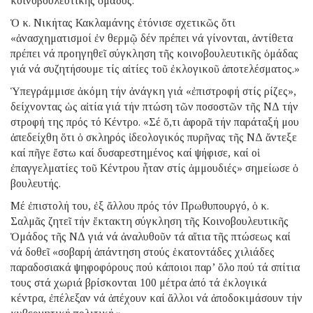
κοινοβουλευτικῆς ὁμάδος.
Ὁ κ. Νικήτας Κακλαμάνης ἐτόνισε σχετικῶς ὅτι
«ἀνασχηματισμοί ἐν θερμῷ δέν πρέπει νά γίνονται, ἀντίθετα
πρέπει νά προηγηθεῖ σύγκληση τῆς κοινοβουλευτικῆς ὁμάδας
γιά νά συζητήσουμε τίς αἰτίες τοῦ ἐκλογικοῦ ἀποτελέσματος.»
Ὑπεγράμμισε ἀκόμη τήν ἀνάγκη γιά «ἐπιστροφή στίς ρίζες»,
δείχνοντας ὡς αἰτία γιά τήν πτώση τῶν ποσοστῶν τῆς ΝΔ τήν
στροφή της πρός τό Κέντρο. «Σέ ὅ,τι ἀφορᾶ τήν παράταξή μου
ἀπεδείχθη ὅτι ὁ σκληρός ἰδεολογικός πυρῆνας τῆς ΝΔ ἄντεξε
καί πῆγε ἔστω καί δυσαρεστημένος καί ψήφισε, καί οἱ
ἐπαγγελματίες τοῦ Κέντρου ἦταν στίς ἀμμουδιές» σημείωσε ὁ
βουλευτής.
Μέ ἐπιστολή του, ἐξ ἄλλου πρός τόν Πρωθυπουργό, ὁ κ.
Σαλμᾶς ζητεῖ τήν ἔκτακτη σύγκληση τῆς Κοινοβουλευτικῆς
Ὁμάδος τῆς ΝΔ γιά νά ἀναλυθοῦν τά αἴτια τῆς πτώσεως καί
νά δοθεῖ «σοβαρή ἀπάντηση στούς ἑκατοντάδες χιλιάδες
παραδοσιακά ψηφοφόρους πού κάποιοι παρ’ ὅλο πού τά σπίτια
τους στά χωριά βρίσκονται 100 μέτρα ἀπό τά ἐκλογικά
κέντρα, ἐπέλεξαν νά ἀπέχουν καί ἄλλοι νά ἀποδοκιμάσουν τήν