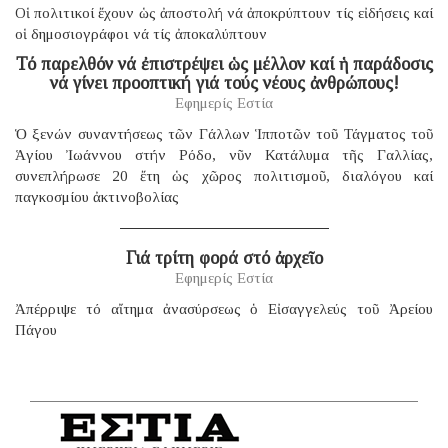
Οἱ πολιτικοί ἔχουν ὡς ἀποστολή νά ἀποκρύπτουν τίς εἰδήσεις καί
οἱ δημοσιογράφοι νά τίς ἀποκαλύπτουν
Τό παρελθόν νά ἐπιστρέψει ὡς μέλλον καί ἡ παράδοσις
νά γίνει προοπτική γιά τούς νέους ἀνθρώπους!
Εφημερίς Εστία
Ὁ ξενών συναντήσεως τῶν Γάλλων Ἱπποτῶν τοῦ Τάγματος τοῦ
Ἁγίου Ἰωάννου στήν Ρόδο, νῦν Κατάλυμα τῆς Γαλλίας,
συνεπλήρωσε 20 ἔτη ὡς χῶρος πολιτισμοῦ, διαλόγου καί
παγκοσμίου ἀκτινοβολίας
Γιά τρίτη φορά στό ἀρχεῖο
Εφημερίς Εστία
Ἀπέρριψε τό αἴτημα ἀνασύρσεως ὁ Εἰσαγγελεύς τοῦ Ἀρείου
Πάγου