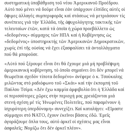
συστηματική ὑποβάθμιση τοῦ νέου Ἀμερικανοῦ Προέδρου.
Αὐτό πού μένει νά δοῦμε εἶναι ἐάν ὑπάρχουν ἐλπίδες αὐτές οἱ
ὄψιμες ἀλλαγές συμπεριφορᾶς καί στάσεως νά μετριάσουν τίς
συνέπειες γιά τήν Ἑλλάδα, τῆς ἀψυχολόγητης τακτικῆς τῶν
τελευταίων ἐτῶν, κατά τά ὁποῖα ἡ χώρα προεβάλλετο ὡς
«δεδομένος» σύμμαχος τῶν ΗΠΑ καί ἡ Κυβέρνησις ὡς
«δεδομένος» ὑποστηρικτής τῶν Ἀμερικανῶν Δημοκρατικῶν,
χωρίς ἐπί τῆς οὐσίας νά ἔχει ἐξασφαλίσει τά ἀνταλλάγματα
πού θά μποροῦσε.
«Αὐτό πού ξέρουμε εἶναι ὅτι θά ἔχουμε μιά μή προβλέψιμη
ἀμερικανική κυβέρνηση, τό ὁποῖο σημαίνει ὅτι δέν μπορεῖ νά
θεωρεῖται σχεδόν τίποτα δεδομένο» ἀνέφερε ὁ κ. Τσούκαλης
μιλῶντας στό ραδιόφωνο τοῦ «Σκάι» καί τήν ἐκπομπή τοῦ
Παύλου Τσίμα. «Δέν ἔχω καμμία ἀμφιβολία ὅτι ἡ Ἑλλάδα καί
οἱ περισσότερες χῶρες στήν περιοχή μας χρειάζονται μιά
στενή σχέση μέ τίς Ἡνωμένες Πολιτεῖες, πού παραμένουν ἡ
ἰσχυρότερη ὑπερδύναμη» συνεχίζει. Καί καταλήγει: «Εἴμαστε
σύμμαχοι στό ΝΑΤΟ, ἔχουν ἐκεῖνοι βάσεις ἐδῶ. Ἐμεῖς
ἀγοράζουμε ὅπλα τους, αὐτό ἀρκεῖ οἱ σχέσεις μας εἶναι
ἀσφαλεῖς; Νομίζω ὅτι δέν ἀρκεῖ πλέον».