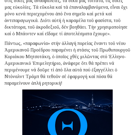
στίς δικές μας ἀνασφάλειες, τά δικά μας τσιτάτα, τίς δικές
μας εὐκολίες. Τά εὔκολα καί τά ἐπαναλαμβανόμενα, εἶναι ὄχι
μόνο κενά περιεχομένου ἀπό ἕνα σημεῖο καί μετά καί
ἀντιπαραγωγικά. Διότι αὐτή ἡ καραμέλα τοῦ φασίστα, τοῦ
δικτάτορα, τοῦ ἀκροδεξιοῦ, δέν βοηθάει. Τήν χρησιμοποίησε
καί ὁ Μπάιντεν καί εἴδαμε τί ἀποτελέσματα ἔχουμε».
Πάντως, «παραφωνία» στήν ἀλλαγή πορείας ἔναντι τοῦ νέου
Ἀμερικανοῦ Προέδρου παραμένει ἡ στάσις τοῦ Πρωθυπουργοῦ
Κυριάκου Μητσοτάκη, ὁ ὁποῖος χθές μιλῶντας στό Ἑλληνο-
Αμερικανικό Ἐπιμελητήριο, ἀνάφερε ὅτι θά πρέπει νά
περιμένουμε νά δοῦμε τί ἀπό ὅλα αὐτά πού ἐξαγγέλλει ὁ
Ντόναλντ Τράμπ θά τεθοῦν σέ ἐφαρμογή καί πόσα θά
παραμείνουν ἁπλή ρητορική!