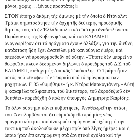
μόνοι, χωρίς …ξένους προστάτες!»
ΣΤΟΝ ἀπόηχο ἀκόμη τῆς ὁμιλίας μέ τήν ὁποία ὁ Ντόναλντ
Τράμπ σηματοδότησε τήν ἀρχή τῆς δεύτερης προεδρικῆς
θητείας του, τό ἐν Ἑλλάδι πολιτικό σύστημα ἀναδιπλώνεται.
Παράγοντες τῆς Κυβερνήσεως καί τοῦ ΕΛΙΑΜΕΠ
ἀναγνωρίζουν ὅτι τά πράγματα ἔχουν ἀλλάξει, γιά τήν διεθνῆ
κατάσταση ἤδη ἔχει ἀνατείλει μιά καινούργια ἡμέρα, καί
σπεύδουν νά προσαρμοσθοῦν σέ αὐτήν. «Τίποτε δέν μπορεῖ νά
θεωρεῖται πλέον δεδομένο» δηλώνει ὁ πρόεδρος τοῦ Δ.Σ. τοῦ
ΕΛΙΑΜΕΠ, καθηγητής Λουκᾶς Τσούκαλης. Ὁ Τράμπ ἦταν
αὐτός πού «ἔκοψε» τήν Τουρκία ἀπό τό πρόγραμμα τῶν
μαχητικῶν F-35 «θυμήθηκε» ἡ κ. Ντόρα Μπακογιάννη. «Αὐτή
ἡ καραμέλα τοῦ φασίστα, τοῦ δικτάτορα, τοῦ ἀκροδεξιοῦ δέν
βοηθάει» παρεδέχθη ὁ πρώην ὑπουργός Δημήτρης Καιρίδης.
Τό ὅλον σύστημα κάνει κυβιστήσεις. Ἀναθεωρεῖ τήν στάση
του. Ἀντιλαμβάνεται ὅτι εὑρισκόμεθα πρό μίας νέας
πραγματικότητος καί ἀνακρούει πρύμναν σέ σχέση μέ τήν
τακτική πού ἀκολουθοῦσε μέχρι πρίν ἀπό λίγες ἡμέρες καί ἡ
ὁποία ἦταν ἐπικεντρωμένη στά ἀρνητικά σχόλια καί τήν