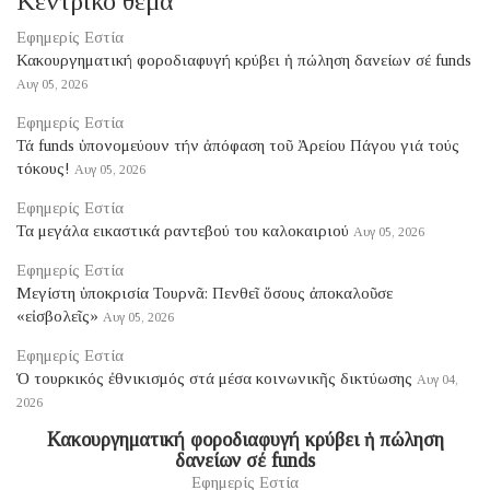
Κεντρικό θέμα
Εφημερίς Εστία
Κακουργηματική φοροδιαφυγή κρύβει ἡ πώληση δανείων σέ funds
Αυγ 05, 2026
Εφημερίς Εστία
Τά funds ὑπονομεύουν τήν ἀπόφαση τοῦ Ἀρείου Πάγου γιά τούς
τόκους!
Αυγ 05, 2026
Εφημερίς Εστία
Τα μεγάλα εικαστικά ραντεβού του καλοκαιριού
Αυγ 05, 2026
Εφημερίς Εστία
Μεγίστη ὑποκρισία Τουρνᾶ: Πενθεῖ ὅσους ἀποκαλοῦσε
«εἰσβολεῖς»
Αυγ 05, 2026
Εφημερίς Εστία
Ὁ τουρκικός ἐθνικισμός στά μέσα κοινωνικῆς δικτύωσης
Αυγ 04,
2026
Κακουργηματική φοροδιαφυγή κρύβει ἡ πώληση
δανείων σέ funds
Εφημερίς Εστία