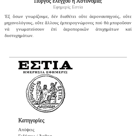
Πύργος ἐλέγχου ἡ Ἀστυνομία;
Εφημερίς Εστία
Ἐξ ὅσων γνωρίζουμε, δέν διαθέτει οὔτε ἀεροναυπηγούς, οὔτε
μηχανολόγους, οὔτε ἄλλους ἐμπειρογνώμονες πού θά μποροῦσαν
νά γνωματεύσουν ἐπί ἀεροπορικῶν ἀτυχημάτων καί
δυστυχημάτων.
Κατηγορίες
Απόψεις
Ειδήσεις / Άρθρα