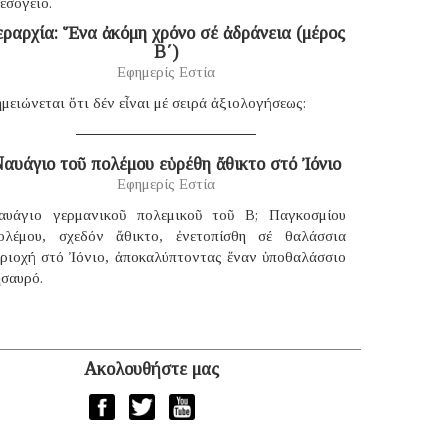
εσόγειο.
εραρχία: Ἕνα ἀκόμη χρόνο σέ ἀδράνεια (μέρος
B΄)
Εφημερίς Εστία
μειώνεται ὅτι δέν εἶναι μέ σειρά ἀξιολογήσεως:
αυάγιο τοῦ πολέμου εὑρέθη ἄθικτο στό Ἰόνιο
Εφημερίς Εστία
αυάγιο γερμανικοῦ πολεμικοῦ τοῦ B; Παγκοσμίου
ολέμου, σχεδόν ἄθικτο, ἐνετοπίσθη σέ θαλάσσια
εριοχή στό Ἰόνιο, ἀποκαλύπτοντας ἕναν ὑποθαλάσσιο
ησαυρό.
Ακολουθήστε μας