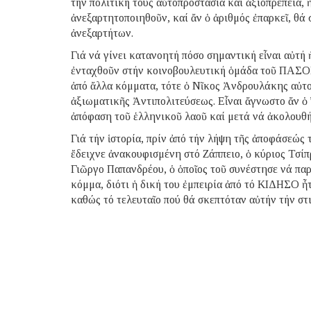
τήν πολιτική τους αὐτοπροστασία καί ἀξιοπρέπεια, 
ἀνεξαρτητοποιηθοῦν, καί ἄν ὁ ἀριθμός ἐπαρκεῖ, θ
ἀνεξαρτήτων.
Γιά νά γίνει κατανοητή πόσο σημαντική εἶναι αὐτή 
ἐνταχθοῦν στήν κοινοβουλευτική ὁμάδα τοῦ ΠΑΣΟΚ,
ἀπό ἄλλα κόμματα, τότε ὁ Νῖκος Ἀνδρουλάκης αὐτ
ἀξιωματικῆς Ἀντιπολιτεύσεως. Εἶναι ἄγνωστο ἄν ὁ ἴ
ἀπόφαση τοῦ ἑλληνικοῦ λαοῦ καί μετά νά ἀκολουθήσ
Γιά τήν ἱστορία, πρίν ἀπό τήν λήψη τῆς ἀποφάσεώς
ἔδειχνε ἀνακουφισμένη στό Ζάππειο, ὁ κύριος Τσί
Γιῶργο Παπανδρέου, ὁ ὁποῖος τοῦ συνέστησε νά παρ
κόμμα, διότι ἡ δική του ἐμπειρία ἀπό τό ΚΙΔΗΣΟ ἦ
καθώς τό τελευταῖο πού θά σκεπτόταν αὐτήν τήν στ