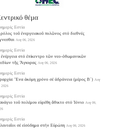
εντρικό θέμα
ημερίς Εστία
ρόλος τοῦ ἐνεργειακοῦ πυλῶνος στό διεθνές
γνεσθαι
Αυγ 06, 2026
ημερίς Εστία
 ἐνέργεια στό ἐπίκεντρο τῶν νεο-ὀθωμανικῶν
χεδίων τῆς Ἄγκυρας
Αυγ 06, 2026
ημερίς Εστία
ραρχία: Ἕνα ἀκόμη χρόνο σέ ἀδράνεια (μέρος B΄)
Αυγ
, 2026
ημερίς Εστία
υάγιο τοῦ πολέμου εὑρέθη ἄθικτο στό Ἰόνιο
Αυγ 06,
26
ημερίς Εστία
λευταῖοι σέ εἰσόδημα στήν Εὐρώπη
Αυγ 06, 2026