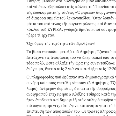
Τσίπρας μιλοῦσε στό Σύνταγμα σέ μίαν ἄπελπιδα π
καί νά ἐπαναβεβαιώσει στίς κάλπες τοῦ Ἰουνίου τό
τῆς ἐσωκομματικῆς τάσεως «Ὀμπρέλα» διοργάνωνα
σέ διάφορα σημεῖα τοῦ λεκανοπεδίου. Ὅταν λοιπόν
μάτια του στό τέλος τῆς συγκεντρώσεως καί ὅταν τ
κύκλου τοῦ ΣΥΡΙΖΑ, γνώριζε ἄριστα ποιοί σύντροφο
ἤξερε τί ἔρχεται.
Ὄχι ὅμως τήν ταχύτητα τῶν ἐξελίξεων!
Τό βίαιο ἐπεισόδιο μεταξύ τοῦ Δημήτρη Τζανακόπ
ἐπιτάχυνε τίς ἀποφάσεις του νά ἀπεμπλακεῖ ἀπό τό
τόσο πολύ, ὥστε ἄλλαξε τήν ὥρα τῆς συνεντεύξεως 
ἀπόγευμα, ἔπειτα στίς 2 γιά νά καταλήξει στίς 12:3
Οἱ πληροφορίες πού ἔφθασαν στά δημοσιογραφικά γρ
συνέβη καί ποιός ἐπετέθη σέ ποιόν (ὁ Δημήτρης Τ
λαιμό), ἀνέφεραν ἀορίστως ὅτι αἰτία τῆς συρράξεω
ἄνοιγμα πού ἐπεχείρησε ὁ Ἀλέξης Τσίπρας κατά τή
ἦταν ἀποδεκτά καί δημοφιλῆ στόν σκληρό πυρῆνα τ
πιό συγκεκριμένες, τότε ἔγινε κατανοητό γιατί τό 
ἐπίσπευση τῶν ἀποφάσεών του. Οἱ πρῶτες πληροφο