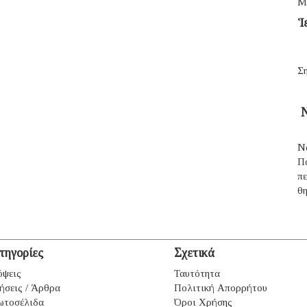
Μ
Ἱ
Ση
Ν
Ν
Π
π
θ
τηγορίες
Σχετικά
ψεις
Ταυτότητα
ήσεις / Άρθρα
Πολιτική Απορρήτου
ωτοσέλιδα
Όροι Χρήσης