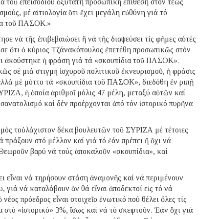
ια τοῦ ἐπεισοδίου ὀξύτατη προσωπική ἐπίθεση στόν τέως
ούς, μέ αἰτιολογία ὅτι ἔχει μεγάλη εὐθύνη γιά τό
ια τοῦ ΠΑΣΟΚ.»
σε νά τῆς ἐπιβεβαιώσει ἤ νά τῆς διαψεύσει τίς φῆμες αὐτές
σε ὅτι ὁ κύριος Τζάνακόπουλος ἐπετέθη προσωπικῶς στόν
ι ἀκούστηκε ἡ φράση γιά τά «σκουπίδια τοῦ ΠΑΣΟΚ».
κῶς σέ μιά στιγμή ἰσχυροῦ πολιτικοῦ ἐκνευρισμοῦ, ἡ φράσις
 ἀλλά μέ μόττο τά «σκουπίδια τοῦ ΠΑΣΟΚ», διεδόθη ἐν ριπῇ
ΡΙΖΑ, ἡ ὁποία ἀριθμοῖ μόλις 47 μέλη, μεταξύ αὐτῶν καί
σανατολισμό καί δέν προέρχονται ἀπό τόν ἱστορικό πυρῆνα
ριθμός τοὐλάχιστον δέκα βουλευτῶν τοῦ ΣΥΡΙΖΑ μέ τέτοιες
ά πράξουν στό μέλλον καί γιά τό ἐάν πρέπει ἤ ὄχι νά
Θεωροῦν βαρύ νά τούς ἀποκαλοῦν «σκουπίδια», καί
ει εἶναι νά τηρήσουν στάση ἀναμονῆς καί νά περιμένουν
 γιά νά καταλάβουν ἄν θά εἶναι ἀποδεκτοί εἰς τό νά
 νέος πρόεδρος εἶναι στοιχεῖο ἑνωτικό πού θέλει ὅλες τίς
 στό «ἱστορικό» 3%, ἴσως καί νά τό σκεφτοῦν. Ἐάν ὄχι γιά