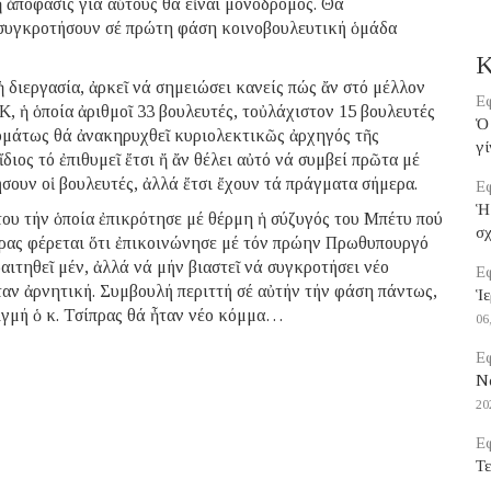
ἡ ἀπόφασις γιά αὐτούς θά εἶναι μονόδρομος. Θά
ά συγκροτήσουν σέ πρώτη φάση κοινοβουλευτική ὁμάδα
Κ
ἡ διεργασία, ἀρκεῖ νά σημειώσει κανείς πώς ἄν στό μέλλον
Εφ
 ἡ ὁποία ἀριθμοῖ 33 βουλευτές, τοὐλάχιστον 15 βουλευτές
Ὁ 
ομάτως θά ἀνακηρυχθεῖ κυριολεκτικῶς ἀρχηγός τῆς
γί
διος τό ἐπιθυμεῖ ἔτσι ἤ ἄν θέλει αὐτό νά συμβεί πρῶτα μέ
ουν οἱ βουλευτές, ἀλλά ἔτσι ἔχουν τά πράγματα σήμερα.
Εφ
Ἡ
 του τήν ὁποία ἐπικρότησε μέ θέρμη ἡ σύζυγός του Μπέτυ πού
σ
πρας φέρεται ὅτι ἐπικοινώνησε μέ τόν πρώην Πρωθυπουργό
αιτηθεῖ μέν, ἀλλά νά μήν βιαστεῖ νά συγκροτήσει νέο
Εφ
ταν ἀρνητική. Συμβουλή περιττή σέ αὐτήν τήν φάση πάντως,
Ἱε
ιγμή ὁ κ. Τσίπρας θά ἦταν νέο κόμμα…
06
Εφ
Να
20
Εφ
Τε