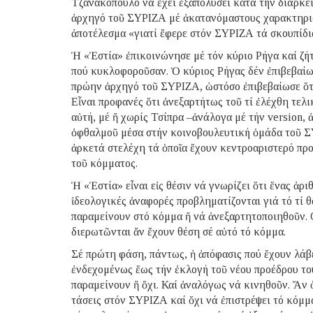
Τζανακόπουλο νά ἔχει ἐξαπολύσει κατά τήν διάρκε
ἀρχηγό τοῦ ΣΥΡΙΖΑ μέ ἀκατανόμαστους χαρακτηρισμ
ἀποτέλεσμα «γιατί ἔφερε στόν ΣΥΡΙΖΑ τά σκουπίδ
Ἡ «Ἑστία» ἐπικοινώνησε μέ τόν κύριο Ρήγα καί ζήτη
πού κυκλοφοροῦσαν. Ὁ κύριος Ρήγας δέν ἐπιβεβαίω
πρώην ἀρχηγό τοῦ ΣΥΡΙΖΑ, ὡστόσο ἐπιβεβαίωσε ὅτ
Εἶναι προφανές ὅτι ἀνεξαρτήτως τοῦ τί ἐλέχθη τελι
αὐτή, μέ ἤ χωρίς Τσίπρα –ἀνάλογα μέ τήν version,
ὀφθαλμοῦ μέσα στήν κοινοβουλευτική ὁμάδα τοῦ ΣΥ
ἀρκετά στελέχη τά ὁποῖα ἔχουν κεντροαριστερό προ
τοῦ κόμματος.
Ἡ «Ἑστία» εἶναι εἰς θέσιν νά γνωρίζει ὅτι ἕνας ἀ
ἰδεολογικές ἀναφορές προβληματίζονται γιά τό τί θ
παραμείνουν στό κόμμα ἤ νά ἀνεξαρτητοποιηθοῦν. 
διερωτῶνται ἄν ἔχουν θέση σέ αὐτό τό κόμμα.
Σέ πρώτη φάση, πάντως, ἡ ἀπόφασις πού ἔχουν λάβ
ἐνδεχομένως ἕως τήν ἐκλογή τοῦ νέου προέδρου του,
παραμείνουν ἤ ὄχι. Καί ἀναλόγως νά κινηθοῦν. Ἄν ὁ
τάσεις στόν ΣΥΡΙΖΑ καί ὄχι νά ἐπιστρέψει τό κόμμα