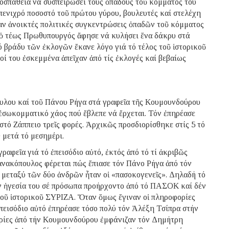
ροσπάθεια νά συσπειρώσει τούς ὀπαδούς τοῦ κόμματός του
 πενιχρό ποσοστό τοῦ πρώτου γύρου, βουλευτές καί στελέχη
ν ἀνοικτές πολιτικές συγκεντρώσεις ὀπαδῶν τοῦ κόμματος
 ὁ τέως Πρωθυπουργός ἄφησε νά κυλήσει ἕνα δάκρυ στά
ό βράδυ τῶν ἐκλογῶν ἔκανε λόγο γιά τό τέλος τοῦ ἱστορικοῦ
ί του ἐσκεμμένα ἀπεῖχαν ἀπό τίς ἐκλογές καί βεβαίως
ουλου καί τοῦ Πάνου Ρήγα στά γραφεῖα τῆς Κουμουνδούρου
 ἐσωκομματικό χάος πού ἔβλεπε νά ἔρχεται. Τόν ἐπηρέασε
στό Ζάππειο τρεῖς φορές. Ἀρχικῶς προσδιορίσθηκε στίς 5 τό
0 μετά τό μεσημέρι.
αφεῖα γιά τό ἐπεισόδιο αὐτό, ἐκτός ἀπό τό τί ἀκριβῶς
ζανακόπουλος φέρεται πώς ἔπιασε τόν Πάνο Ρήγα ἀπό τόν
ς μεταξύ τῶν δύο ἀνδρῶν ἦταν οἱ «πασοκογενεῖς». Δηλαδή τό
ν ἡγεσία του σέ πρόσωπα προήρχοντο ἀπό τό ΠΑΣΟΚ καί δέν
οῦ ἱστορικοῦ ΣΥΡΙΖΑ. Ὅταν ὅμως ἔγιναν οἱ πληροφορίες
ἐπεισόδιο αὐτό ἐπηρέασε τόσο πολύ τόν Ἀλέξη Τσίπρα στήν
ρίες ἀπό τήν Κουμουνδούρου ἐμφάνιζαν τόν Δημήτρη