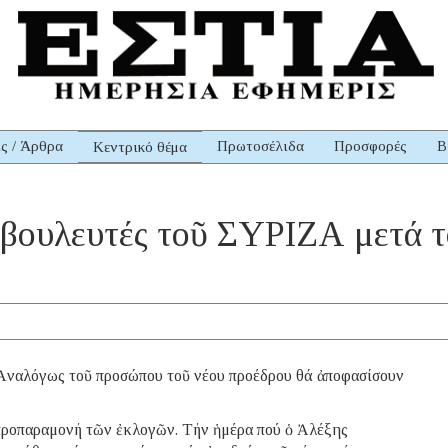
ις / Άρθρα
Πρωτοσέλιδα
Προσφορές
Β
Κεντρικό θέμα
 βουλευτές τοῦ ΣΥΡΙΖΑ μετά τό
– Ἀναλόγως τοῦ προσώπου τοῦ νέου προέδρου θά ἀποφασίσουν
ροπαραμονή τῶν ἐκλογῶν. Τήν ἡμέρα πού ὁ Ἀλέξης