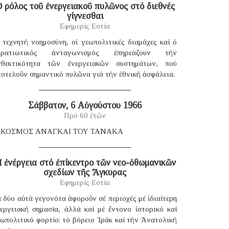
 ρόλος τοῦ ἐνεργειακοῦ πυλῶνος στό διεθνές
γίγνεσθαι
Εφημερίς Εστία
 τεχνητή νοημοσύνη, οἱ γεωπολιτικές διαμάχες καί ὁ
τρατιωτικός ἀνταγωνισμός ἐπηρεάζουν τήν
νθεκτικότητα τῶν ἐνεργειακῶν συστημάτων, πού
οτελοῦν σημαντικό πυλῶνα γιά τήν ἐθνική ἀσφάλεια.
Σάββατον, 6 Αὐγούστου 1966
Πρό 60 ἐτῶν
 ΚΟΣΜΟΣ ΑΝΑΓΚΑΙ ΤΟΥ ΤΑΝΑΚΑ
 ἐνέργεια στό ἐπίκεντρο τῶν νεο-ὀθωμανικῶν
σχεδίων τῆς Ἄγκυρας
Εφημερίς Εστία
 δύο αὐτά γεγονότα ἀφοροῦν σέ περιοχές μέ ἰδιαίτερη
νεργειακή σημασία, ἀλλά καί μέ ἔντονο ἱστορικό καί
ωπολιτικό φορτίο: τό βόρειο Ἰράκ καί τήν Ἀνατολική