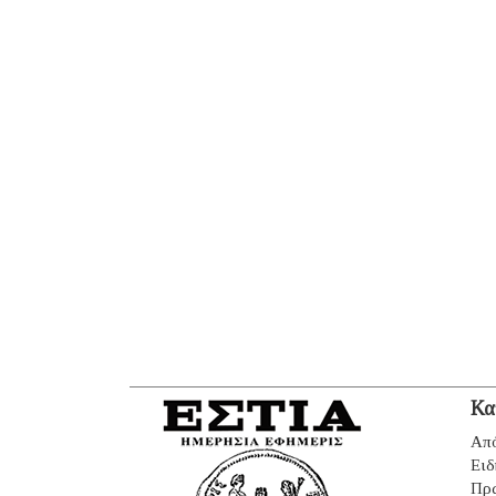
Κα
Από
Ειδ
Πρ