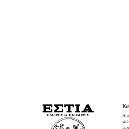
Κα
Από
Ειδ
Πρ