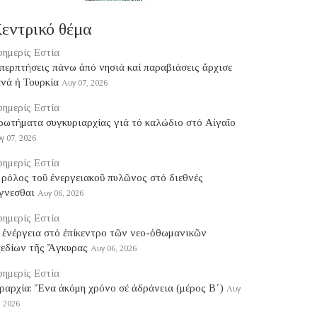
εντρικό θέμα
ημερίς Εστία
ερπτήσεις πάνω ἀπό νησιά καί παραβιάσεις ἄρχισε
νά ἡ Τουρκία
Αυγ 07, 2026
ημερίς Εστία
ρωτήματα συγκυριαρχίας γιά τό καλώδιο στό Αἰγαῖο
γ 07, 2026
ημερίς Εστία
ρόλος τοῦ ἐνεργειακοῦ πυλῶνος στό διεθνές
γνεσθαι
Αυγ 06, 2026
ημερίς Εστία
 ἐνέργεια στό ἐπίκεντρο τῶν νεο-ὀθωμανικῶν
χεδίων τῆς Ἄγκυρας
Αυγ 06, 2026
ημερίς Εστία
ραρχία: Ἕνα ἀκόμη χρόνο σέ ἀδράνεια (μέρος B΄)
Αυγ
, 2026