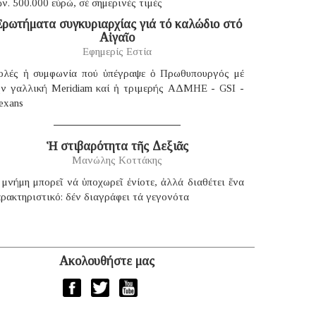
ν. 500.000 εὐρώ, σέ σημερινές τιμές
ρωτήματα συγκυριαρχίας γιά τό καλώδιο στό
Αἰγαῖο
Εφημερίς Εστία
ολές ἡ συμφωνία πού ὑπέγραψε ὁ Πρωθυπουργός μέ
ήν γαλλική Μeridiam καί ἡ τριμερής ΑΔΜΗΕ - GSI -
exans
Ἡ στιβαρότητα τῆς Δεξιᾶς
Μανώλης Κοττάκης
μνήμη μπορεῖ νά ὑποχωρεῖ ἐνίοτε, ἀλλά διαθέτει ἕνα
ρακτηριστικό: δέν διαγράφει τά γεγονότα
Ακολουθήστε μας