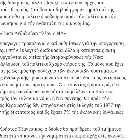
ς διακρίσεις, ἀλλά ἐβασίζετο πάντα σέ ἀρχές καί
 τούς θεσμούς. Στά βασικά δηλαδή χαρακτηριστικά τῆς
προστεθεῖ ἡ πολιτική σεβασμοῦ πρός τόν πολίτη καί τήν
γωνισμοῦ γιά τήν ἀνάπτυξη τῆς οἰκονομίας.
«Πόσο Δεξιά εἶναι πλέον ἡ ΝΔ»;
 εἰσαγωγῆς τροπολογιῶν καί ρυθμίσεων γιά τήν ἀπαγόρευση
») στήν ἐκλογική διαδικασία, ἀλλά ἡ κατάστασις αὐτή
ιουργοῦνται ἐξ αἰτίας τῆς ἀπομακρύνσεως τῆς Νέας
 ἀλλοίωση τοῦ πολιτικοῦ χαρακτῆρος της. Τό μόνο πού ἔχει
τιμότης ὡς πρός τήν συνέχεια τῶν ἐκλογικῶν συστημάτων,
ῆς ἀναλογικῆς προκειμένου νά στερήσει ἀπό τούς ἀντιπάλους
ικό σῶμα τούς προτιμοῦσε. Ἀπ’ ἐναντίας ἡ ἀριστερά, εἴτε
ήμερα, ὑπενόμευσε συνειδητά τό μέλλον τοῦ Κράτους,
πρός τόν ἐκλογικό νόμο, ἡ ΝΔ συνεπής. Ὡς πρός τήν
ος Καραμανλῆς δέν ἀπηγόρευσε στίς ἐκλογές τοῦ 1977 τήν
τῆς δικτατορίας καί ἄς ἔχασε 7% τῆς ἐκλογικῆς δυνάμεώς
ρῆστος Τζανερίκος, ὁ ὁποῖος θά προήδρευε τοῦ τμήματος
διότητα νά κρίνει τήν νομιμότητα συμμετοχῆς στίς ἐκλογές