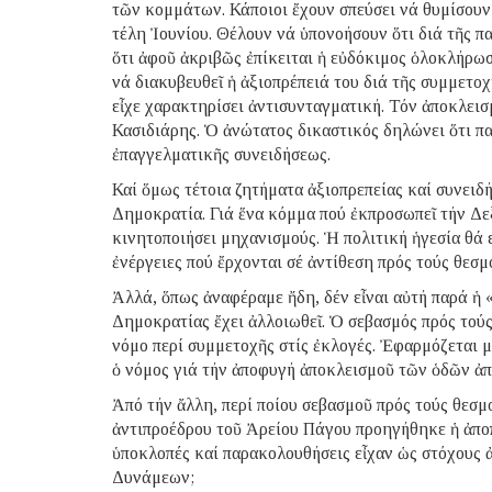
τῶν κομμάτων. Κάποιοι ἔχουν σπεύσει νά θυμίσουν 
τέλη Ἰουνίου. Θέλουν νά ὑπονοήσουν ὅτι διά τῆς π
ὅτι ἀφοῦ ἀκριβῶς ἐπίκειται ἡ εὐδόκιμος ὁλοκλήρωσ
νά διακυβευθεῖ ἡ ἀξιοπρέπειά του διά τῆς συμμετοχ
εἶχε χαρακτηρίσει ἀντισυνταγματική. Τόν ἀποκλεισ
Κασιδιάρης. Ὁ ἀνώτατος δικαστικός δηλώνει ὅτι πα
ἐπαγγελματικῆς συνειδήσεως.
Καί ὅμως τέτοια ζητήματα ἀξιοπρεπείας καί συνειδ
Δημοκρατία. Γιά ἕνα κόμμα πού ἐκπροσωπεῖ τήν Δεξι
κινητοποιήσει μηχανισμούς. Ἡ πολιτική ἡγεσία θά ε
ἐνέργειες πού ἔρχονται σέ ἀντίθεση πρός τούς θεσ
Ἀλλά, ὅπως ἀναφέραμε ἤδη, δέν εἶναι αὐτή παρά ἡ
Δημοκρατίας ἔχει ἀλλοιωθεῖ. Ὁ σεβασμός πρός τούς
νόμο περί συμμετοχῆς στίς ἐκλογές. Ἐφαρμόζεται 
ὁ νόμος γιά τήν ἀποφυγή ἀποκλεισμοῦ τῶν ὁδῶν ἀπό
Ἀπό τήν ἄλλη, περί ποίου σεβασμοῦ πρός τούς θεσμ
ἀντιπροέδρου τοῦ Ἀρείου Πάγου προηγήθηκε ἡ ἀπο
ὑποκλοπές καί παρακολουθήσεις εἶχαν ὡς στόχους
Δυνάμεων;