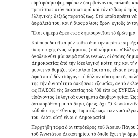
εὐρύ φάσμα ψηφοφόρων ὑπερβαίνοντας παλαιᾶς κοπῆ
πρωτίστως στόν πατριωτισμό καί τόν σεβασμό πρός
ἑλληνικῆς δεξιᾶς παρατάξεως. Στά ὁποῖα πρέπει νά 
ἀσφάλειά του, καί ἡ διασφάλισις ὅρων ὑγιοῦς ἀντα
Ἔτσι σήμερα ἀφεύκτως δημιουργεῖται τό ἐρώτημα: 
Καί πυροδοτεῖται μέν τοῦτο ἀπό τήν περίπτωση τῆς
συμμετοχῆς ἑνός κόμματος (τοῦ κόμματος «Ἕλληνες
ἀναδεικνύει μία σειρά παθογενειῶν, οἱ ὁποῖες δημ
Δημοκρατίας ἀπό τήν ἰδεολογική κοίτη της καί τήν
μείνει νά θυμίζει τόν παλαιό ἑαυτό της εἶναι ἡ ἐν
ἀφοῦ ποτέ δέν εἰσήγαγε τό δόλιον σύστημα τῆς ἁπλ
της τήν δυνατότητα ἀσκήσεως ἐξουσίας, ἄν τό ἐκλογ
ὡς ΠΑΣΟΚ τῆς δεκαετίας τοῦ ’80 εἴτε ὡς ΣΥΡΙΖΑ σ
εἰσάγοντας ἐκλογικά συστήματα ἀκυβερνησίας. Ὡς 
ἀντιπαράθεση μέ τά ἄκρα, ὅμως, ὄχι. Ὁ Κωνσταντῖν
κάθοδο τῆς «Ἐθνικῆς Παρατάξεως» τῶν νοσταλγῶν 
του. Διότι αὐτή εἶναι ἡ Δημοκρατία!
Παρῃτήθη τώρα ὁ ἀντιπρόεδρος τοῦ Ἀρείου Πάγου Χ
τοῦ Ἀνωτάτου Δικαστηρίου, τό ὁποῖο ἔχει τήν ἁρμο