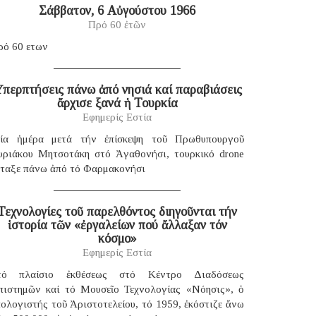
Σάββατον, 6 Αὐγούστου 1966
Πρό 60 ἐτῶν
ρό 60 ετων
περπτήσεις πάνω ἀπό νησιά καί παραβιάσεις
ἄρχισε ξανά ἡ Τουρκία
Εφημερίς Εστία
ία ἡμέρα μετά τήν ἐπίσκεψη τοῦ Πρωθυπουργοῦ
υριάκου Μητσοτάκη στό Ἀγαθονήσι, τουρκικό drone
έταξε πάνω ἀπό τό Φαρμακονήσι
Τεχνολογίες τοῦ παρελθόντος διηγοῦνται τήν
ἱστορία τῶν «ἐργαλείων πού ἄλλαξαν τόν
κόσμο»
Εφημερίς Εστία
τό πλαίσιο ἐκθέσεως στό Κέντρο Διαδόσεως
πιστημῶν καί τό Μουσεῖο Τεχνολογίας «Νόησις», ὁ
ολογιστής τοῦ Ἀριστοτελείου, τό 1959, ἐκόστιζε ἄνω