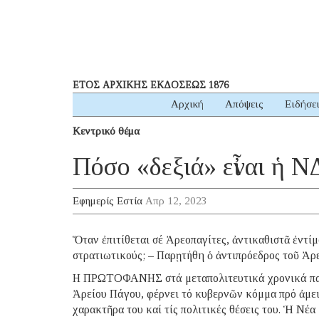
ΕΤΟΣ ΑΡΧΙΚΗΣ ΕΚΔΟΣΕΩΣ 1876
Αρχική
Απόψεις
Ειδήσε
Κεντρικό θέμα
Πόσο «δεξιά» εἶναι ἡ Ν
Εφημερίς Εστία
Απρ 12, 2023
Ὅταν ἐπιτίθεται σέ Ἀρεοπαγίτες, ἀντικαθιστᾶ ἐντ
στρατιωτικούς; – Παρῃτήθη ὁ ἀντιπρόεδρος τοῦ Ἀρ
Η ΠΡΩΤΟΦΑΝΗΣ στά μεταπολιτευτικά χρονικά παρα
Ἀρείου Πάγου, φέρνει τό κυβερνῶν κόμμα πρό ἀμε
χαρακτῆρα του καί τίς πολιτικές θέσεις του. Ἡ Νέ