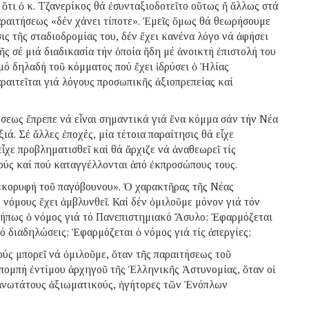
ὅτι ὁ κ. Τζανερίκος θά ἐσυνταξιοδοτεῖτο οὕτως ἤ ἄλλως στά
αραιτήσεως «δέν χάνει τίποτε». Ἐμεῖς ὅμως θά θεωρήσουμε
ις τῆς σταδιοδρομίας του, δέν ἔχει κανένα λόγο νά ἀφήσει
ῆς σέ μιά διαδικασία τήν ὁποία ἤδη μέ ἀνοικτή ἐπιστολή του
μό δηλαδή τοῦ κόμματος πού ἔχει ἱδρύσει ὁ Ἠλίας
ραιτεῖται γιά λόγους προσωπικῆς ἀξιοπρεπείας καί
ήσεως ἔπρεπε νά εἶναι σημαντικά γιά ἕνα κόμμα σάν τήν Νέα
ά. Σέ ἄλλες ἐποχές, μία τέτοια παραίτησις θά εἶχε
ἶχε προβληματισθεῖ καί θά ἄρχιζε νά ἀναθεωρεῖ τίς
μούς καί πού καταγγέλλονται ἀπό ἐκπροσώπους τους.
 «κορυφή τοῦ παγόβουνου». Ὁ χαρακτῆρας τῆς Νέας
 νόμους ἔχει ἀμβλυνθεῖ. Καί δέν ὁμιλοῦμε μόνον γιά τόν
μήπως ὁ νόμος γιά τό Πανεπιστημιακό Ἄσυλο; Ἐφαρμόζεται
 διαδηλώσεις; Ἐφαρμόζεται ὁ νόμος γιά τίς ἀπεργίες;
ούς μπορεῖ νά ὁμιλοῦμε, ὅταν τῆς παραιτήσεως τοῦ
πομπή ἐντίμου ἀρχηγοῦ τῆς Ἑλληνικῆς Ἀστυνομίας, ὅταν οἱ
 ἀνωτάτους ἀξιωματικούς, ἡγήτορες τῶν Ἐνόπλων