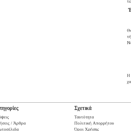
τῶ
Ἐ
Θ
τ
N
H 
χα
τηγορίες
Σχετικά
ψεις
Ταυτότητα
ήσεις / Άρθρα
Πολιτική Απορρήτου
ωτοσέλιδα
Όροι Χρήσης