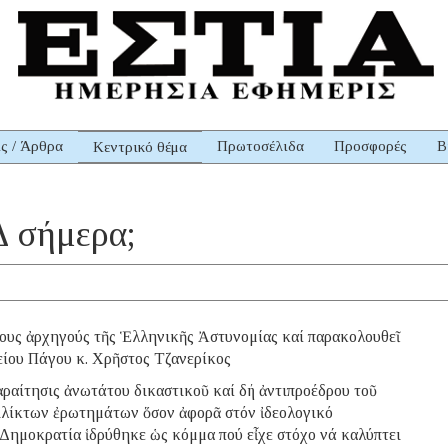
ις / Άρθρα
Πρωτοσέλιδα
Προσφορές
Β
Κεντρικό θέμα
Δ σήμερα;
ίμους ἀρχηγούς τῆς Ἑλληνικῆς Ἀστυνομίας καί παρακολουθεῖ
είου Πάγου κ. Χρῆστος Τζανερίκος
ίτησις ἀνωτάτου δικαστικοῦ καί δή ἀντιπροέδρου τοῦ
ιλίκτων ἐρωτημάτων ὅσον ἀφορᾶ στόν ἰδεολογικό
α Δημοκρατία ἱδρύθηκε ὡς κόμμα πού εἶχε στόχο νά καλύπτει