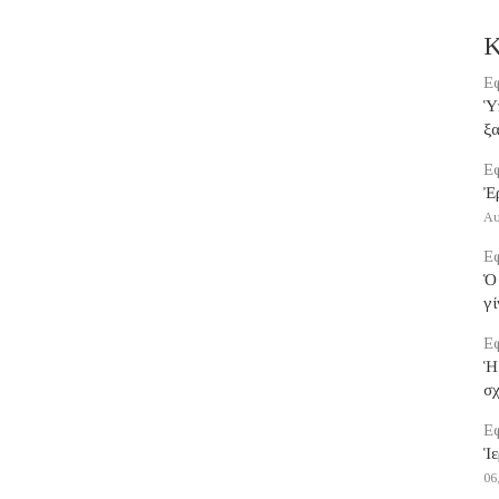
Κ
Εφ
Ὑπ
ξα
Εφ
Ἐ
Αυ
Εφ
Ὁ 
γί
Εφ
Ἡ
σ
Εφ
Ἱε
06