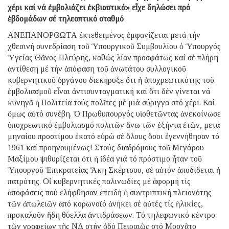
χέρι καί νά ἐμβολιάζει ἐκβιαστικά» εἶχε δηλώσει πρό
ἑβδομάδων σέ τηλεοπτικό σταθμό
AΝΕΠΑΝΟΡΘΩΤΑ ἐκτεθειμένος ἐμφανίζεται μετά τήν
χθεσινή συνεδρίαση τοῦ Ὑπουργικοῦ Συμβουλίου ὁ Ὑπουργός
Ὑγείας Θᾶνος Πλεύρης, καθώς λίαν προσφάτως καί σέ πλήρη
ἀντίθεση μέ τήν ἀπόφαση τοῦ ἀνωτάτου συλλογικοῦ
κυβερνητικοῦ ὀργάνου διεκήρυξε ὅτι ἡ ὑποχρεωτικότης τοῦ
ἐμβολιασμοῦ εἶναι ἀντισυνταγματική καί ὅτι δέν γίνεται νά
κυνηγᾶ ἡ Πολιτεία τούς πολῖτες μέ μιά σύριγγα στό χέρι. Καί
ὅμως αὐτό συνέβη. Ὁ Πρωθυπουργός υἱοθετῶντας ἀνεκοίνωσε
ὑποχρεωτικό ἐμβολιασμό πολιτῶν ἄνω τῶν ἑξήντα ἐτῶν, μετά
μηναίου προστίμου ἑκατό εὐρώ σέ ὅλους ὅσοι ἐγεννήθησαν τό
1961 καί προηγουμένως! Στούς διαδρόμους τοῦ Μεγάρου
Μαξίμου ψιθυρίζεται ὅτι ἡ ἰδέα γιά τό πρόστιμο ἦταν τοῦ
Ὑπουργοῦ Ἐπικρατείας Ἄκη Σκέρτσου, σέ αὐτόν ἀποδίδεται ἡ
πατρότης. Οἱ κυβερνητικές παλινωδίες μέ ἀφορμή τίς
ἀποφάσεις πού ἐλήφθησαν ἐπειδή ἡ συντριπτική πλειονότης
τῶν ἀπωλειῶν ἀπό κορωνοϊό ἀνήκει σέ αὐτές τίς ἡλικίες,
προκαλοῦν ἤδη θύελλα ἀντιδράσεων. Τό τηλεφωνικό κέντρο
τῶν γραφείων τῆς ΝΔ στήν ὁδό Πειραιῶς στό Μοσχᾶτο