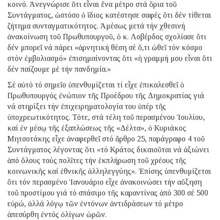
κοινό. Ἀνεγνώρισε ὅτι εἶναι ἕνα μέτρο στά ὅρια τοῦ
Συντάγματος, ὡστόσο ὁ ἴδιος κατέστησε σαφές ὅτι δέν τίθεται
ζήτημα συνταγματικότητος. Ἀμέσως μετά τήν χθεσινή
ἀνακοίνωση τοῦ Πρωθυπουργοῦ, ὁ κ. Λοβέρδος σχολίασε ὅτι
δέν μπορεῖ νά πάρει «ἀρνητική θέση σέ ὅ,τι ὠθεῖ τόν κόσμο
στόν ἐμβολιασμό» ἐπισημαίνοντας ὅτι «ἡ γραμμή μου εἶναι ὅτι
δέν παίζουμε μέ τήν πανδημία.»
Σέ αὐτό τό σημεῖο ὑπενθυμίζεται τί εἶχε ἐπικαλεσθεῖ ὁ
Πρωθυπουργός ἐνώπιον τῆς Προέδρου τῆς Δημοκρατίας γιά
νά στηρίξει τήν ἐπιχειρηματολογία του ὑπέρ τῆς
ὑποχρεωτικότητος. Τότε, στά τέλη τοῦ περασμένου Ἰουλίου,
καί ἐν μέσῳ τῆς ἐξαπλώσεως τῆς «Δέλτα», ὁ Κυριάκος
Μητσοτάκης εἶχε ἀναφερθεῖ στό ἄρθρο 25, παράγραφο 4 τοῦ
Συντάγματος λέγοντας ὅτι «τό Kράτος δικαιοῦται νά ἀξιώνει
ἀπό ὅλους τούς πολῖτες τήν ἐκπλήρωση τοῦ χρέους τῆς
κοινωνικῆς καί ἐθνικῆς ἀλληλεγγύης». Ἐπίσης ὑπενθυμίζεται
ὅτι τόν περασμένο Ἰανουάριο εἶχε ἀνακοινώσει τήν αὔξηση
τοῦ προστίμου γιά τό σπάσιμο τῆς καραντίνας ἀπό 300 σέ 500
εὐρώ, ἀλλά λόγῳ τῶν ἐντόνων ἀντιδράσεων τό μέτρο
ἀπεσύρθη ἐντός ὀλίγων ὡρῶν.