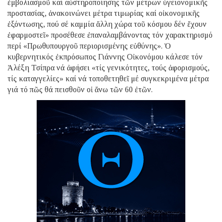
ἐμβολιασμοῦ καί αὐστηροποίησης τῶν μέτρων ὑγειονομικῆς
προστασίας, ἀνακοινώνει μέτρα τιμωρίας καί οἰκονομικῆς
ἐξόντωσης, πού σέ καμμία ἄλλη χώρα τοῦ κόσμου δέν ἔχουν
ἐφαρμοστεῖ» προσέθεσε ἐπαναλαμβάνοντας τόν χαρακτηρισμό
περί «Πρωθυπουργοῦ περιορισμένης εὐθύνης». Ὁ
κυβερνητικός ἐκπρόσωπος Γιάννης Οἰκονόμου κάλεσε τόν
Ἀλέξη Τσίπρα νά ἀφήσει «τίς γενικότητες, τούς ἀφορισμούς,
τίς καταγγελίες» καί νά τοποθετηθεῖ μέ συγκεκριμένα μέτρα
γιά τό πῶς θά πεισθοῦν οἱ ἄνω τῶν 60 ἐτῶν.