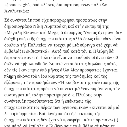
«ἔσπασε» χθές ἀπό κλήσεις διαμαρτυρομένων πολιτῶν.
Ἀναλυτικῶς:
Σέ συνέντευξη πού εἶχε παραχωρήσει προσφάτως στήν
δημοσιογράφο Νίκη Λυμπεράκη καί στήν ἐκπομπή της
«Μεγάλη Εἰκόνα» στό Mega, ὁ ὑπουργός Ὑγείας ὄχι μόνο δέν
ἐτάχθη ὑπέρ τῆς ὑποχρεωτικότητος ἀλλά ὅπως εἶπε «δέν εἶναι
δουλειά τῆς Πολιτείας νά τρέχει μέ μιά σύριγγα στό χέρι νά
ἐμβολιάζει ἐκβιαστικά». Αὐτό πού κατά τόν κ. Πλεύρη θά
ἔπρεπε νά κάνει ἡ Πολιτεία εἶναι νά πεισθοῦν οἱ ἄνω τῶν 60
ἐτῶν νά ἐμβολιασθοῦν. Σημειώνεται ὅτι τίς δηλώσεις αὐτές
δέν τίς ἔκανε πρίν ἀπό μῆνες ἀλλά λίαν προσφάτως ἔχοντας
πλήρη εἰκόνα τοῦ νέου κύματος τῆς πανδημίας καί τῆς
ἐξάρσεως τῶν κρουσμάτων. «Ἡ κουβέντα τῆς ἐπέκτασης τῆς
ὑποχρεωτικότητας πρέπει νά συνεκτιμᾶ ἕναν παράγοντα, τήν
συνταγματική τάξη» παρατήρησε ὁ κ. Πλεύρης στήν
συνέντευξη προσθέτοντας ὅτι ἡ ἐπέκτασις τῆς
ὑποχρεωτικότητος πέραν τῶν ὑγειονομικῶν «κινεῖται σέ μιά
λεπτή ἰσορροπία». Καί συνέχισε ὅτι ἡ ἐπέκτασις τῆς
ὑποχρεωτικότητος δέν ἔχει νά προσφέρει κάτι παραπάνω (!)
καί μέ τό νά ἐπιβάλει ἡ Κυβέρνησις τό ἐμβόλιο σέ κάποιες