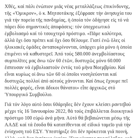
Χθές, καί πάλι ἐνώπιον μιᾶς νέας μεταλλάξεως ἐπικίνδυνης,
τῆς «Ὄμικρον», ὁ κ. Μητσοτάκης ἐξέφρασε τήν ἀνησυχία του
γιά τήν πορεία τῆς πανδημίας, ἡ ὁποία τόν ὁδήγησε εἰς τό νά
πάρει δύο σημαντικές ἀποφάσεις: τόν ὑποχρεωτικό
ἐμβολιασμό καί τό τσουχτερό πρόστιμο. «Πᾶμε καλύτερα,
ἀλλά ὄχι ὅσο πρέπει καί ὄχι ὅσο θέλουμε. Γιατί ἐνῶ ὅλες οἱ
ἡλικιακές ὁμάδες ἀνταποκρίνονται, ὑπάρχει μία μόνο ἡ ὁποία
ἐπιμένει νά καθυστερεῖ. Ἀπό τούς 580.000 ἀνεμβολίαστους
συμπολῖτες μας ἄνω τῶν 60 ἐτῶν, δυστυχῶς μόνο 60.000
ἔσπευσαν νά ἐμβολιαστοῦν ἐντός τοῦ μῆνα Νοεμβρίου. Καί
εἶναι κυρίως οἱ ἄνω τῶν 60 οἱ ὁποῖοι νοσηλεύονται καί
δυστυχῶς πολλοί ἀπό αὐτούς χάνονται. Καί ὅπως ἔχουμε πεῖ
πολλές φορές, εἶναι ἄδικοι θάνατοι» εἶπε ἀρχικῶς στό
Ὑπουργικό Συμβούλιο.
Γιά τόν λόγο αὐτό ὅσοι 60άρηδες δέν ἔχουν κλείσει ραντεβού
μέχρι τίς 16 Ἰανουαρίου 2022, θά τούς ἐπιβάλλεται διοικητικό
πρόστιμο 100 εὐρώ ἀνά μῆνα. Αὐτό θά βεβαιώνεται μέσῳ τῆς
ΑΑΔΕ καί τά ἔσοδα θά κατατίθενται σέ εἰδικό ταμεῖο γιά τήν
ἐνίσχυση τοῦ ΕΣΥ. Ὑπεστήριξε ὅτι δέν πρόκειται γιά ποινή,