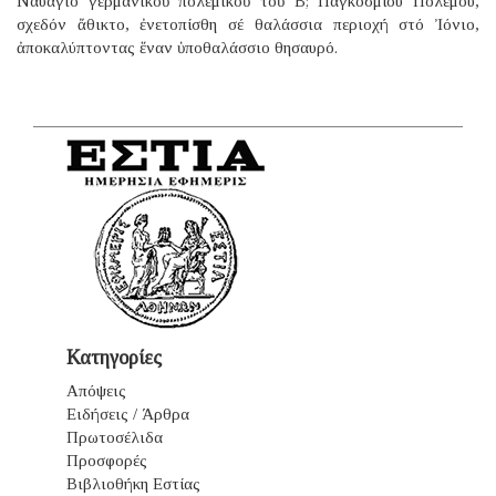
Ναυάγιο γερμανικοῦ πολεμικοῦ τοῦ B; Παγκοσμίου Πολέμου,
σχεδόν ἄθικτο, ἐνετοπίσθη σέ θαλάσσια περιοχή στό Ἰόνιο,
ἀποκαλύπτοντας ἕναν ὑποθαλάσσιο θησαυρό.
Κατηγορίες
Απόψεις
Ειδήσεις / Άρθρα
Πρωτοσέλιδα
Προσφορές
Βιβλιοθήκη Εστίας