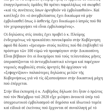
ἐπαγγελματικές ὁμάδες θά πρέπει παραλλήλως νά σκεφθεῖ
«καί τίς συνέπειες ὅσων ἀρνηθοῦν νά ἐμβολιασθοῦν». Καί
κατέληξε ὅτι «ὁ ἀνεμβολίαστος ἔχει δικαίωμα νά μήν
ἐμβολιασθεῖ ὅπως ὁ ἀσθενής ἔχει δικαίωμα ὁ ἰατρός πού θά
τόν χειρουργήσει νά εἶναι ἐμβολιασμένος».
Οἱ δηλώσεις στίς ὁποῖες ἔχει προβεῖ ὁ κ. Πλεύρης
ἐνδεχομένως νά προκαλέσει πονοκέφαλο στήν Κυβέρνηση
ἀφοῦ θά δώσει «ἔρεισμα» στούς πολῖτες πού θά ἐπιβληθεῖ τό
πρόστιμο τῶν 100 εὐρώ νά προσφύγουν στήν Δικαιοσύνη.
Εἶναι βέβαιον ὅτι οἱ δικηγόροι πού τούς τελευταίους μῆνες
ὑπερασπίζονται τό ἀντιεμβολιαστικό κίνημα καί παρέχουν
νομικές συμβουλές στούς ἀρνητές θά ἀρχίσουν νά
«ξεψαχνίζουν» παλαιότερες δηλώσεις μελῶν τῆς
Κυβερνήσεως γιά νά τίς ἀξιοποιήσουν στήν δικαστική μάχη
πού ἐπέρχεται.
Στήν ἴδια ἐκπομπή ὁ κ. Λοβέρδος δήλωσε ὅτι ἦταν ὁ πρῶτος
πού τόν Νοέμβριο τοῦ 2020 εἶχε μιλήσει ἀνοικτά ὑπέρ τοῦ
ὑποχρεωτικοῦ ἐμβολιασμοῦ σέ δημόσιο καί ἰδιωτικό τομέα
καί εἰδικά σέ ἐκείνους πού ἔρχονται σέ συναλλαγή μέ τό