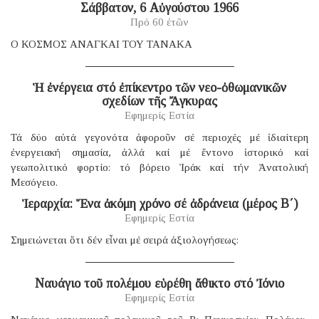
Σάββατον, 6 Αὐγούστου 1966
Πρό 60 ἐτῶν
Ο ΚΟΣΜΟΣ ΑΝΑΓΚΑΙ ΤΟΥ ΤΑΝΑΚΑ
Ἡ ἐνέργεια στό ἐπίκεντρο τῶν νεο-ὀθωμανικῶν
σχεδίων τῆς Ἄγκυρας
Εφημερίς Εστία
Τά δύο αὐτά γεγονότα ἀφοροῦν σέ περιοχές μέ ἰδιαίτερη
ἐνεργειακή σημασία, ἀλλά καί μέ ἔντονο ἱστορικό καί
γεωπολιτικό φορτίο: τό βόρειο Ἰράκ καί τήν Ἀνατολική
Μεσόγειο.
Ἱεραρχία: Ἕνα ἀκόμη χρόνο σέ ἀδράνεια (μέρος B΄)
Εφημερίς Εστία
Σημειώνεται ὅτι δέν εἶναι μέ σειρά ἀξιολογήσεως:
Ναυάγιο τοῦ πολέμου εὑρέθη ἄθικτο στό Ἰόνιο
Εφημερίς Εστία