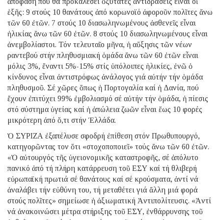
ἀπόφαση πού θά προκαλέσει ὀξύτατες ἀντιδράσεις εἶναι οἱ
ἑξῆς: 9 στούς 10 θανάτους ἀπό κορωνοϊό ἀφοροῦν πολῖτες ἄνω
τῶν 60 ἐτῶν. 7 στούς 10 διασωληνωμένους ἀσθενεῖς εἶναι
ἡλικίας ἄνω τῶν 60 ἐτῶν. 8 στούς 10 διασωληνωμένους εἶναι
ἀνεμβολίαστοι. Τόν τελευταῖο μῆνα, ἡ αὔξησις τῶν νέων
ραντεβού στήν πληθυσμιακή ὁμάδα ἄνω τῶν 60 ἐτῶν εἶναι
μόλις 3%, ἔναντι 5%-15% στίς ὑπόλοιπες ἡλικίες, ἐνῶ ὁ
κίνδυνος εἶναι ἀντιστρόφως ἀνάλογος γιά αὐτήν τήν ὁμάδα
πληθυσμοῦ. Σέ χῶρες ὅπως ἡ Πορτογαλία καί ἡ Δανία, πού
ἔχουν ἐπιτύχει 99% ἐμβολιασμό σέ αὐτήν τήν ὁμάδα, ἡ πίεσις
στό σύστημα ὑγείας καί ἡ ἀπώλεια ζωῶν εἶναι ἕως 10 φορές
μικρότερη ἀπό ὅ,τι στήν Ἑλλάδα.
Ὁ ΣΥΡΙΖΑ ἐξαπέλυσε σφοδρή ἐπίθεση στόν Πρωθυπουργό,
κατηγορῶντας τον ὅτι «στοχοποποιεῖ» τούς ἄνω τῶν 60 ἐτῶν.
«Ὁ αὐτουργός τῆς ὑγειονομικῆς καταστροφῆς, σέ ἀπόλυτο
πανικό ἀπό τή πλήρη κατάρρευση τοῦ ΕΣΥ καί τή θλιβερή
εὐρωπαϊκή πρωτιά σέ θανάτους καί σέ κρούσματα, ἀντί νά
ἀναλάβει τήν εὐθύνη του, τή μεταθέτει γιά ἄλλη μιά φορά
στούς πολῖτες» σημείωσε ἡ ἀξιωματική Ἀντιπολίτευσις. «Ἀντί
νά ἀνακοινώσει μέτρα στήριξης τοῦ ΕΣΥ, ἐνθάρρυνσης τοῦ