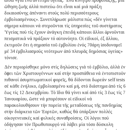
ἀλλά «γιά ἕνα ἀντίτιμο ὑγείας. Ἕνα κίνητρο προφύλαξης, μιά
ὤθηση ζωῆς ἀλλά πιστεύω ὅτι εἶναι καί μιά πράξη
δικαιοσύνης ἀπέναντι στούς πολύ περισσότερους
ἐμβολιασμένους». Συνεπλήρωσε μάλιστα πώς «δέν γίνεται
σήμερα κάποιοι νά στεροῦνται τίς ὑπηρεσίες τοῦ συστήματος
Ὑγείας πού τίς ἔχουν ἀνάγκη ἐπειδή κάποιοι ἄλλοι ἀρνοῦνται
πεισματικά νά πράξουν τό αὐτονόητο. Οἱ εἰδικοί, ἐξ ἄλλου,
ἐκτιμοῦν ὅτι ἡ σημασία τοῦ ἐμβολίου ἑνός 70άρη ἰσοδυναμεῖ
μέ 34 ἐμβολιασμούς νεότερων ἀπό πλευρᾶς δημόσιας ὑγείας»
τόνισε.
Δέν περιορίσθηκε μόνο στίς δηλώσεις γιά τό ἐμβόλιο, ἀλλά ἐν
ὄψει τῶν Χριστουγέννων καί στήν προσπάθεια νά ἐντοπιστοῦν
πιθανοί ἀσυμπτωματικοί φορεῖς, θά δίδονται δωρεάν self tests
σέ κάθε ἐνήλικο, ἐμβολιασμένο καί μή, στό διάστημα ἀπό τίς 6
ἕως τίς 12 Δεκεμβρίου. Τό ἴδιο θά γίνει καί ἀπό τίς 3 ἕως τίς 7
Ἰανουαρίου, ὥστε νά μπορέσουν οἱ εἰδικοί νά
παρακολουθήσουν τήν πορεία τῆς μεταδόσεως τῆς πανδημίας
στήν διάρκεια τῶν Ἑορτῶν, καθώς θά ὑπάρξουν πολλές
οἰκογενειακές καί φιλικές συναθροίσεις. Οἱ λόγοι πού
ὁδήγησαν τόν Πρωθυπουργό νά λάβει μία τόσο δύσκολη