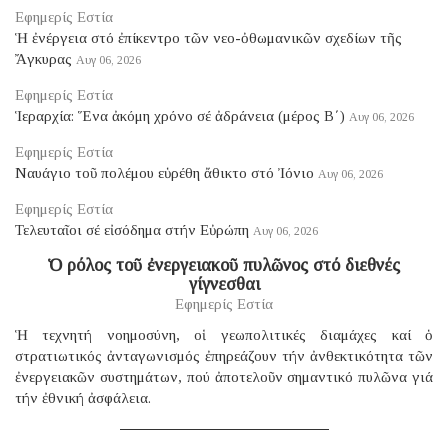
Εφημερίς Εστία
Ἡ ἐνέργεια στό ἐπίκεντρο τῶν νεο-ὀθωμανικῶν σχεδίων τῆς
Ἄγκυρας
Αυγ 06, 2026
Εφημερίς Εστία
Ἱεραρχία: Ἕνα ἀκόμη χρόνο σέ ἀδράνεια (μέρος B΄)
Αυγ 06, 2026
Εφημερίς Εστία
Ναυάγιο τοῦ πολέμου εὑρέθη ἄθικτο στό Ἰόνιο
Αυγ 06, 2026
Εφημερίς Εστία
Τελευταῖοι σέ εἰσόδημα στήν Εὐρώπη
Αυγ 06, 2026
Ὁ ρόλος τοῦ ἐνεργειακοῦ πυλῶνος στό διεθνές
γίγνεσθαι
Εφημερίς Εστία
Ἡ τεχνητή νοημοσύνη, οἱ γεωπολιτικές διαμάχες καί ὁ
στρατιωτικός ἀνταγωνισμός ἐπηρεάζουν τήν ἀνθεκτικότητα τῶν
ἐνεργειακῶν συστημάτων, πού ἀποτελοῦν σημαντικό πυλῶνα γιά
τήν ἐθνική ἀσφάλεια.