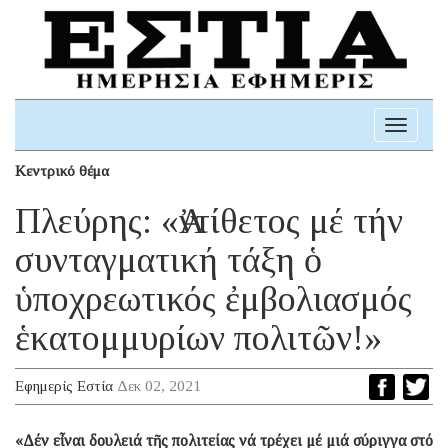
Toggle
navigati
Κεντρικό θέμα
Πλεύρης: «Ἀντίθετος μέ τήν
συνταγματική τάξη ὁ
ὑποχρεωτικός ἐμβολιασμός
ἑκατομμυρίων πολιτῶν!»
Εφημερίς Εστία
Δεκ 02, 2021
«Δέν εἶναι δουλειά τῆς πολιτείας νά τρέχει μέ μιά σύριγγα στό