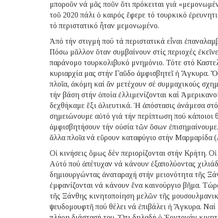
μποροῦν νά μᾶς ποῦν ὅτι πρόκειται γιά «μεμονωμέν
τοῦ 2020 πάλι ὁ καιρός ἔφερε τό τουρκικό ἐρευνητ
τό περιστατικό ἦταν μεμονωμένο.
Ἀπό τήν στιγμή πού τά περιστατικά εἶναι ἐπαναλα
Πόσω μᾶλλον ὅταν συμβαίνουν στίς περιοχές ἐκεῖνες
παράνομο τουρκολιβυκό μνημόνιο. Τότε στό Καστελ
κυριαρχία μας στήν Γαῦδο ἀμφισβητεῖ ἡ Ἄγκυρα. Ὅ
πλοῖα, ἀκόμη καί ἄν μετέχουν σέ συμμαχικούς σχη
τήν βάση στήν ὁποία ἐλλιμενίζονται καί Ἀμερικανοί
δεχθήκαμε ἕξι ἁλιευτικά. Ἡ ἀπόστασις ἀνάμεσα στό
σημειώνουμε αὐτό γιά τήν περίπτωση πού κάποιοι θ
ἀμφισβητήσουν τήν οὐσία τῶν ὅσων ἐπισημαίνουμε.
ἄλλα πλοῖα νά εὕρουν καταφύγιο στήν Μαρμαρίδα (
Οἱ κινήσεις ὅμως δέν περιορίζονται στήν Κρήτη. Ο
Αὐτό πού ἀπέτυχαν νά κάνουν ἐξαπολύοντας χιλιά
δημιουργώντας ἀναταραχή στήν μειονότητα τῆς Ξάνθ
ἐμφανίζονται νά κάνουν ἕνα καινούργιο βῆμα. Τώρα
τῆς Ξάνθης κινητοποίηση μελῶν τῆς μουσουλμανικ
ψευδομουφτῆ πού θέλει νά ἐπιβάλει ἡ Ἄγκυρα. Ναί 
πλήρη διάστασή του. Ὅτι δηλαδή ὁ Ἐρντογάν κινη