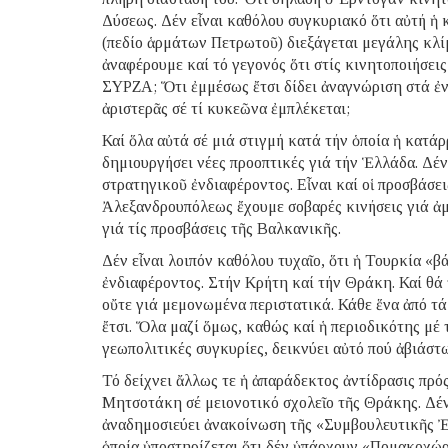
Δύσεως. Δέν εἶναι καθόλου συγκυριακό ὅτι αὐτή ἡ κ
(πεδίο ἁρμάτων Πετρωτοῦ) διεξάγεται μεγάλης κλ
ἀναφέρουμε καί τό γεγονός ὅτι στίς κινητοποιήσει
ΣΥΡΖΑ; Ὅτι ἐμμέσως ἔτσι δίδει ἀναγνώριση στά ἐ
ἀριστερᾶς σέ τί κυκεῶνα ἐμπλέκεται;
Καί ὅλα αὐτά σέ μιά στιγμή κατά τήν ὁποία ἡ κατά
δημιουργήσει νέες προοπτικές γιά τήν Ἑλλάδα. Δέν 
στρατηγικοῦ ἐνδιαφέροντος. Εἶναι καί οἱ προσβάσει
Ἀλεξανδρουπόλεως ἔχουμε σοβαρές κινήσεις γιά ἀμ
γιά τίς προσβάσεις τῆς Βαλκανικῆς.
Δέν εἶναι λοιπόν καθόλου τυχαῖο, ὅτι ἡ Τουρκία «β
ἐνδιαφέροντος. Στήν Κρήτη καί τήν Θράκη. Καί θά τ
οὔτε γιά μεμονωμένα περιστατικά. Κάθε ἕνα ἀπό τ
ἔτσι. Ὅλα μαζί ὅμως, καθώς καί ἡ περιοδικότης μέ 
γεωπολιτικές συγκυρίες, δεικνύει αὐτό πού ἀβιάστ
Τό δείχνει ἄλλως τε ἡ ἀπαράδεκτος ἀντίδρασις πρ
Μητσοτάκη σέ μειονοτικό σχολεῖο τῆς Θράκης. Δέν
ἀναδημοσιεύει ἀνακοίνωση τῆς «Συμβουλευτικῆς 
ὁποία ὑποστηρίζεται ὅτι δέν ὑπάρχουν «Πομακοχώ