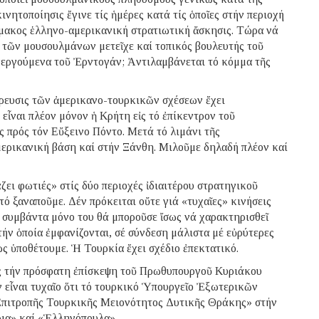
ινητοποίησις ἔγινε τίς ἡμέρες κατά τίς ὁποῖες στήν περιοχή
ίμακος ἑλληνο-αμερικανική στρατιωτική ἄσκησις. Τώρα νά
ς τῶν μουσουλμάνων μετεῖχε καί τοπικός βουλευτής τοῦ
νεργούμενα τοῦ Ἐρντογάν; Ἀντιλαμβάνεται τό κόμμα τῆς
ρρευσις τῶν ἀμερικανο-τουρκικῶν σχέσεων ἔχει
εἶναι πλέον μόνον ἡ Κρήτη εἰς τό ἐπίκεντρον τοῦ
ς πρός τόν Εὔξεινο Πόντο. Μετά τό λιμάνι τῆς
ερικανική βάση καί στήν Ξάνθη. Μιλοῦμε δηλαδή πλέον καί
άζει φωτιές» στίς δύο περιοχές ἰδιαιτέρου στρατηγικοῦ
ό ξαναποῦμε. Δέν πρόκειται οὔτε γιά «τυχαῖες» κινήσεις
ά συμβάντα μόνο του θά μποροῦσε ἴσως νά χαρακτηρισθεῖ
τήν ὁποία ἐμφανίζονται, σέ σύνδεση μάλιστα μέ εὐρύτερες
ως ὑποθέτουμε. Ἡ Τουρκία ἔχει σχέδιο ἐπεκτατικό.
ός τήν πρόσφατη ἐπίσκεψη τοῦ Πρωθυπουργοῦ Κυριάκου
 εἶναι τυχαῖο ὅτι τό τουρκικό Ὑπουργεῖο Ἐξωτερικῶν
Ἐπιτροπῆς Τουρκικῆς Μειονότητος Δυτικῆς Θράκης» στήν
ρια» καί «Ἑλληνόπουλα».