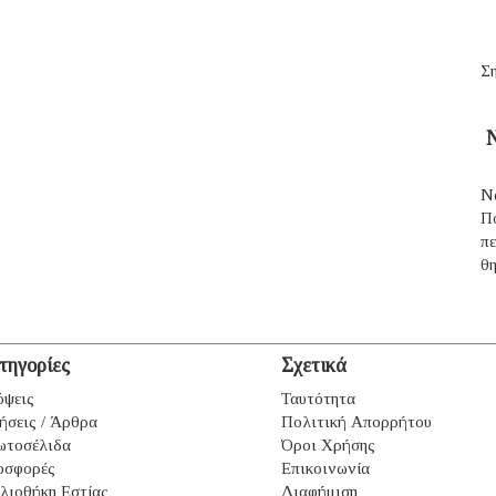
Ση
Ν
Ν
Π
π
θ
τηγορίες
Σχετικά
ψεις
Ταυτότητα
ήσεις / Άρθρα
Πολιτική Απορρήτου
ωτοσέλιδα
Όροι Χρήσης
οσφορές
Επικοινωνία
λιοθήκη Εστίας
Διαφήμιση