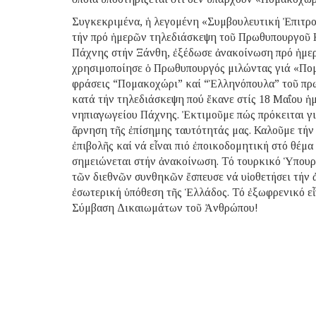
Συγκεκριμένα, ἡ λεγομένη «Συμβουλευτική Ἐπιτρ
τήν πρό ἡμερῶν τηλεδιάσκεψη τοῦ Πρωθυπουργοῦ 
Πάχνης στήν Ξάνθη, ἐξέδωσε ἀνακοίνωση πρό ἡμερ
χρησιμοποίησε ὁ Πρωθυπουργός μιλώντας γιά «Πο
φράσεις “Πομακοχώρι” καί “Ἑλληνόπουλα” τοῦ π
κατά τήν τηλεδιάσκεψη πού ἔκανε στίς 18 Μαΐου ἡμ
νηπιαγωγείου Πάχνης. Ἐκτιμοῦμε πώς πρόκειται γιά
ἄρνηση τῆς ἐπίσημης ταυτότητάς μας. Καλοῦμε τήν 
ἐπιβολῆς καί νά εἶναι πιό ἐποικοδομητική στό θέμα
σημειώνεται στήν ἀνακοίνωση. Τό τουρκικό Ὑπου
τῶν διεθνῶν συνθηκῶν ἔσπευσε νά υἱοθετήσει τήν 
ἐσωτερική ὑπόθεση τῆς Ἑλλάδος. Τό ἐξωφρενικό εἶ
Σύμβαση Δικαιωμάτων τοῦ Ἀνθρώπου!