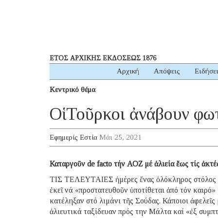
ΕΤΟΣ ΑΡΧΙΚΗΣ ΕΚΔΟΣΕΩΣ 1876
Αρχική
Απόψεις
Ειδήσε
Κεντρικό θέμα
Οἱ Τοῦρκοι ἀνάβουν φω
Εφημερίς Εστία
Μάι 25, 2021
Καταργοῦν de facto τήν ΑΟΖ μέ ἁλιεία ἕως τίς ἀκτ
ΤΙΣ ΤΕΛΕΥΤΑΙΕΣ ἡμέρες ἕνας ὁλόκληρος στόλος τ
ἐκεῖ νά «προστατευθοῦν ὑποτίθεται ἀπό τόν καιρό»
κατέληξαν στό λιμάνι τῆς Σούδας. Κάποιοι ἀφελεῖς
ἁλιευτικά ταξίδευαν πρός την Μάλτα καί «ἐξ συμπτ