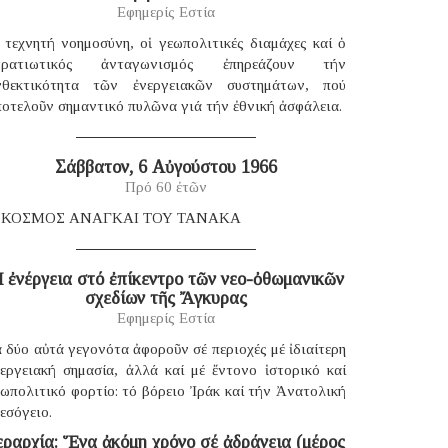
Εφημερίς Εστία
 τεχνητή νοημοσύνη, οἱ γεωπολιτικές διαμάχες καί ὁ
τρατιωτικός ἀνταγωνισμός ἐπηρεάζουν τήν
νθεκτικότητα τῶν ἐνεργειακῶν συστημάτων, πού
οτελοῦν σημαντικό πυλῶνα γιά τήν ἐθνική ἀσφάλεια.
Σάββατον, 6 Αὐγούστου 1966
Πρό 60 ἐτῶν
 ΚΟΣΜΟΣ ΑΝΑΓΚΑΙ ΤΟΥ ΤΑΝΑΚΑ
 ἐνέργεια στό ἐπίκεντρο τῶν νεο-ὀθωμανικῶν
σχεδίων τῆς Ἄγκυρας
Εφημερίς Εστία
 δύο αὐτά γεγονότα ἀφοροῦν σέ περιοχές μέ ἰδιαίτερη
νεργειακή σημασία, ἀλλά καί μέ ἔντονο ἱστορικό καί
ωπολιτικό φορτίο: τό βόρειο Ἰράκ καί τήν Ἀνατολική
εσόγειο.
εραρχία: Ἕνα ἀκόμη χρόνο σέ ἀδράνεια (μέρος