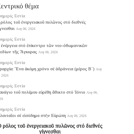
εντρικό θέμα
ημερίς Εστία
ρόλος τοῦ ἐνεργειακοῦ πυλῶνος στό διεθνές
γνεσθαι
Αυγ 06, 2026
ημερίς Εστία
 ἐνέργεια στό ἐπίκεντρο τῶν νεο-ὀθωμανικῶν
χεδίων τῆς Ἄγκυρας
Αυγ 06, 2026
ημερίς Εστία
ραρχία: Ἕνα ἀκόμη χρόνο σέ ἀδράνεια (μέρος B΄)
Αυγ
, 2026
ημερίς Εστία
υάγιο τοῦ πολέμου εὑρέθη ἄθικτο στό Ἰόνιο
Αυγ 06,
26
ημερίς Εστία
λευταῖοι σέ εἰσόδημα στήν Εὐρώπη
Αυγ 06, 2026
 ρόλος τοῦ ἐνεργειακοῦ πυλῶνος στό διεθνές
γίγνεσθαι