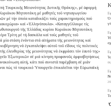
Κ
οπή Τουρκικῆς Μειονότητας Δυτικῆς Θράκης», μέ ἀφορμή
Κυριάκου Μητσοτάκη μέ μαθητές τοῦ νηπιαγωγείου
Εφ
ῶν μέ τήν ὁποία καταδικάζει τούς χαρακτηρισμούς πού
Ὁ 
γί
μακοχώρια» καί «Ἑλληνόπουλα». «Καταγγέλλουμε τίς
ρωθυπουργοῦ τῆς Ἑλλάδας κυρίου Κυριάκου Μητσοτάκη
Εφ
έρα Τρίτη μέ τή δασκάλα καί τούς μαθητές τοῦ
Ἡ
 μία στάση ἐνάντια στά αἰτήματα τῆς μειονότητας καί
σ
κυβέρνηση νά ἐγκαταλείψει αὐτοῦ τοῦ εἴδους τίς πολιτικές
 τῆς ἐλευθερίας τῆς μειονότητας νά ἐκφράσει τόν ἑαυτό της»
Εφ
ργεῖο Ἐξωτερικῶν σέ μιά κίνηση προφανοῦς ἀμφισβητήσεως
Ἱε
ἀνακοίνωση αὐτή, κάτι πού συνιστᾶ παρέμβαση σέ μιάν
06
ναι πώς τό τουρκικό Ὑπουργεῖο ἐπικαλεῖται τήν Εὐρωπαϊκή
Εφ
Να
20
Εφ
Τε
Ὁ