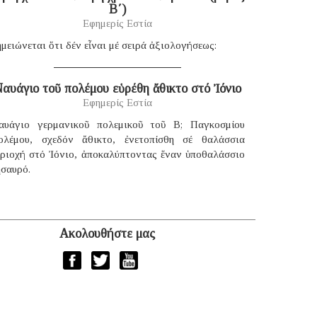
B΄)
Εφημερίς Εστία
μειώνεται ὅτι δέν εἶναι μέ σειρά ἀξιολογήσεως:
αυάγιο τοῦ πολέμου εὑρέθη ἄθικτο στό Ἰόνιο
Εφημερίς Εστία
αυάγιο γερμανικοῦ πολεμικοῦ τοῦ B; Παγκοσμίου
ολέμου, σχεδόν ἄθικτο, ἐνετοπίσθη σέ θαλάσσια
εριοχή στό Ἰόνιο, ἀποκαλύπτοντας ἕναν ὑποθαλάσσιο
ησαυρό.
Ακολουθήστε μας