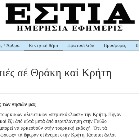
ις / Άρθρα
Πρωτοσέλιδα
Προσφορές
Β
Κεντρικό θέμα
τιές σέ Θράκη καί Κρήτη
ές τῶν νησιῶν μας
ουρκικῶν ἁλιευτικῶν «περιεκύκλωσε» τήν Κρήτη. Πῆγαν
 καί ἕξι ἀπό αὐτά μετά ἀπό περιπλάνηση στήν Γαῦδο
 μπορεῖ νά ἀρκεσθοῦν στήν τουρκική ἐκδοχή. Ὅτι τά
ώσεως» τά ἔφεραν οἱ ἄνεμοι στήν Κρήτη. Κάποιοι ἄλλοι