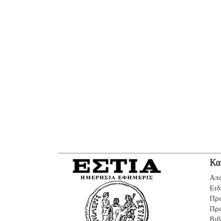
Κα
Από
Ειδ
Πρ
Πρ
Βιβ