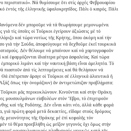
ο περιστατικό». Νά θυμίσουμε ὅτι στίς ἀρχές Φεβρουαρίου
ικό ἐντός τῆς ἑλληνικῆς ὑφαλοκρηπῖδος. Πάλι ὁ καιρός. Πάλι
μβανόμενα δέν μποροῦμε νά τά θεωρήσουμε μεμονωμένα.
 γιά τίς ὁποῖες οἱ Τοῦρκοι ἐγείρουν ἀξιώσεις μέ τό
λόριζο καί τώρα νοτίως τῆς Κρήτης, ὅπου ἀκόμη καί τήν
σο γιά τήν Σούδα, ἀποφεύγουμε νά δεχθοῦμε ἐκεῖ τουρκικά
ματισμούς. Δέν θέλουμε νά μπαίνουν καί νά χαρτογραφοῦν
 καί ἐφαρμόζονται ἰδιαίτερα μέτρα ἀσφαλείας. Καί τώρα
 ἐμπορικό λιμάνι καί τήν ναυτική βάση εἶναι ἀμελητέα. Τό
ά πιαστοῦν ἀπό τίς λεπτομέρειες καί θά θελήσουν νά
 Θά ἐπέτρεπαν ἄραγε οἱ Τοῦρκοι σέ ἑλληνικά ἁλιευτικά ἤ
Αξάζ ὅπως τήν ὀνομάζουν) ἄν ἀντιμετώπιζαν προβλήματα;
ἱ Τοῦρκοι μᾶς περικυκλώνουν. Κινοῦνται καί στήν Θράκη.
δες μουσουλμάνων εἰσβολέων στόν Ἕβρο, τό ἐπιχειροῦν
ης καί τῆς Ροδόπης. Δέν εἶναι κάτι νέο, ἀλλά κάθε φορά
, γιά πρώτη φορά μετά δεκαετίες, εἴδαμε στούς δρόμους
ῆς μειονότητος τῆς Θράκης μέ ἐπί κεφαλῆς τόν
μέν τό θέμα προεβλήθη ὡς μεῖζον γεγονός ὄχι ὅμως στήν
τοποιεῖ μουσουλμανικούς πληθυσμούς γενικῶς κατά τῆς