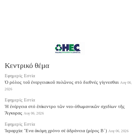
Κεντρικό θέμα
Εφημερίς Εστία
Ὁ ρόλος τοῦ ἐνεργειακοῦ πυλῶνος στό διεθνές γίγνεσθαι
Αυγ 06,
2026
Εφημερίς Εστία
Ἡ ἐνέργεια στό ἐπίκεντρο τῶν νεο-ὀθωμανικῶν σχεδίων τῆς
Ἄγκυρας
Αυγ 06, 2026
Εφημερίς Εστία
Ἱεραρχία: Ἕνα ἀκόμη χρόνο σέ ἀδράνεια (μέρος B΄)
Αυγ 06, 2026