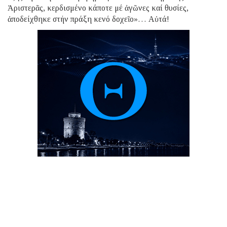
Ἀριστερᾶς, κερδισμένο κάποτε μέ ἀγῶνες καί θυσίες,
ἀποδείχθηκε στήν πράξη κενό δοχεῖο»… Αὐτά!