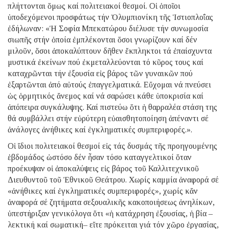
πλήττονται ὅμως καί πολιτειακοί θεσμοί. Οἱ ὁποῖοι
ὑποδεχόμενοι προσφάτως τήν Ὀλυμπιονίκη τῆς Ἱστιοπλοΐας
ἐδήλωναν: «Ἡ Σοφία Μπεκατώρου διέλυσε τήν συνωμοσία
σιωπῆς στήν ὁποία ἐμπλέκονται ὅσοι γνωρίζουν καί δέν
μιλοῦν, ὅσοι ἀποκαλύπτουν δῆθεν ἔκπληκτοι τά ἐπαίσχυντα
μυστικά ἐκείνων πού ἐκμεταλλεύονται τό κῦρος τους καί
καταχρῶνται τήν ἐξουσία εἰς βάρος τῶν γυναικῶν πού
ἐξαρτῶνται ἀπό αὐτούς ἐπαγγελματικά. Εὔχομαι νά πνεύσει
ὡς ὁρμητικός ἄνεμος καί νά σαρώσει κάθε ὑποκρισία καί
ἀπόπειρα συγκάλυψης. Καί πιστεύω ὅτι ἡ θαρραλέα στάση της
θά συμβάλλει στήν εὐρύτερη εὐαισθητοποίηση ἀπέναντι σέ
ἀνάλογες ἀνήθικες καί ἐγκληματικές συμπεριφορές.».
Οἱ ἴδιοι πολιτειακοί θεσμοί εἰς τάς δυσμάς τῆς προηγουμένης
ἑβδομάδος ὡστόσο δέν ἦσαν τόσο καταγγελτικοί ὅταν
προέκυψαν οἱ ἀποκαλύψεις εἰς βάρος τοῦ Καλλιτεχνικοῦ
Διευθυντοῦ τοῦ Ἐθνικοῦ Θεάτρου. Χωρίς καμμία ἀναφορά σέ
«ἀνήθικες καί ἐγκληματικές συμπεριφορές», χωρίς κἄν
ἀναφορά σέ ζητήματα σεξουαλικῆς κακοποιήσεως ἀνηλίκων,
ὑπεστήριξαν γενικόλογα ὅτι «ἡ κατάχρηση ἐξουσίας, ἡ βία –
λεκτική καί σωματική– εἴτε πρόκειται γιά τόν χῶρο ἐργασίας,