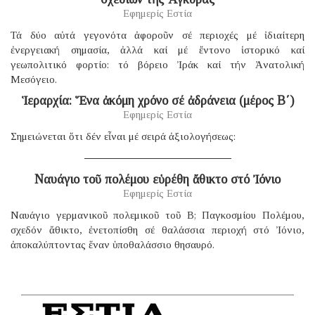
Εφημερίς Εστία
Τά δύο αὐτά γεγονότα ἀφοροῦν σέ περιοχές μέ ἰδιαίτερη
ἐνεργειακή σημασία, ἀλλά καί μέ ἔντονο ἱστορικό καί
γεωπολιτικό φορτίο: τό βόρειο Ἰράκ καί τήν Ἀνατολική
Μεσόγειο.
Ἱεραρχία: Ἕνα ἀκόμη χρόνο σέ ἀδράνεια (μέρος B΄)
Εφημερίς Εστία
Σημειώνεται ὅτι δέν εἶναι μέ σειρά ἀξιολογήσεως:
Ναυάγιο τοῦ πολέμου εὑρέθη ἄθικτο στό Ἰόνιο
Εφημερίς Εστία
Ναυάγιο γερμανικοῦ πολεμικοῦ τοῦ B; Παγκοσμίου Πολέμου,
σχεδόν ἄθικτο, ἐνετοπίσθη σέ θαλάσσια περιοχή στό Ἰόνιο,
ἀποκαλύπτοντας ἕναν ὑποθαλάσσιο θησαυρό.