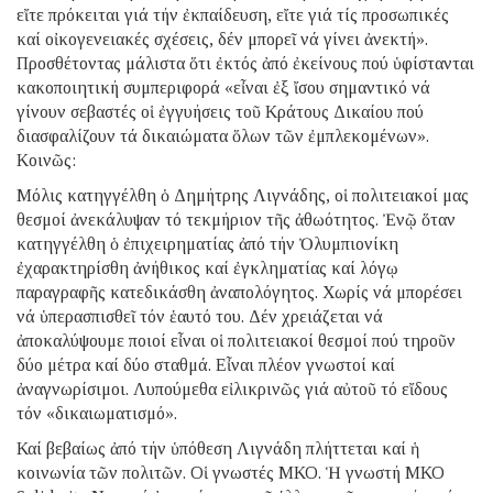
εἴτε πρόκειται γιά τήν ἐκπαίδευση, εἴτε γιά τίς προσωπικές
καί οἰκογενειακές σχέσεις, δέν μπορεῖ νά γίνει ἀνεκτή».
Προσθέτοντας μάλιστα ὅτι ἐκτός ἀπό ἐκείνους πού ὑφίστανται
κακοποιητική συμπεριφορά «εἶναι ἐξ ἴσου σημαντικό νά
γίνουν σεβαστές οἱ ἐγγυήσεις τοῦ Κράτους Δικαίου πού
διασφαλίζουν τά δικαιώματα ὅλων τῶν ἐμπλεκομένων».
Κοινῶς:
Μόλις κατηγγέλθη ὁ Δημήτρης Λιγνάδης, οἱ πολιτειακοί μας
θεσμοί ἀνεκάλυψαν τό τεκμήριον τῆς ἀθωότητος. Ἐνῷ ὅταν
κατηγγέλθη ὁ ἐπιχειρηματίας ἀπό τήν Ὀλυμπιονίκη
ἐχαρακτηρίσθη ἀνήθικος καί ἐγκληματίας καί λόγῳ
παραγραφῆς κατεδικάσθη ἀναπολόγητος. Χωρίς νά μπορέσει
νά ὑπερασπισθεῖ τόν ἑαυτό του. Δέν χρειάζεται νά
ἀποκαλύψουμε ποιοί εἶναι οἱ πολιτειακοί θεσμοί πού τηροῦν
δύο μέτρα καί δύο σταθμά. Εἶναι πλέον γνωστοί καί
ἀναγνωρίσιμοι. Λυπούμεθα εἰλικρινῶς γιά αὐτοῦ τό εἴδους
τόν «δικαιωματισμό».
Καί βεβαίως ἀπό τήν ὑπόθεση Λιγνάδη πλήττεται καί ἡ
κοινωνία τῶν πολιτῶν. Οἱ γνωστές ΜΚΟ. Ἡ γνωστή ΜΚΟ