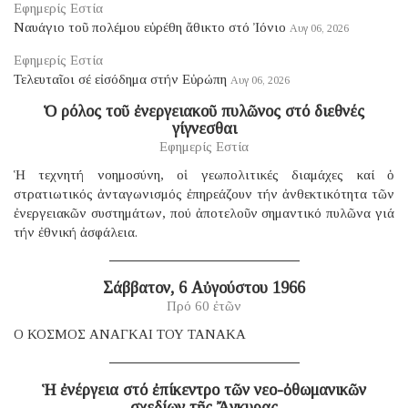
Εφημερίς Εστία
Ναυάγιο τοῦ πολέμου εὑρέθη ἄθικτο στό Ἰόνιο
Αυγ 06, 2026
Εφημερίς Εστία
Τελευταῖοι σέ εἰσόδημα στήν Εὐρώπη
Αυγ 06, 2026
Ὁ ρόλος τοῦ ἐνεργειακοῦ πυλῶνος στό διεθνές
γίγνεσθαι
Εφημερίς Εστία
Ἡ τεχνητή νοημοσύνη, οἱ γεωπολιτικές διαμάχες καί ὁ
στρατιωτικός ἀνταγωνισμός ἐπηρεάζουν τήν ἀνθεκτικότητα τῶν
ἐνεργειακῶν συστημάτων, πού ἀποτελοῦν σημαντικό πυλῶνα γιά
τήν ἐθνική ἀσφάλεια.
Σάββατον, 6 Αὐγούστου 1966
Πρό 60 ἐτῶν
Ο ΚΟΣΜΟΣ ΑΝΑΓΚΑΙ ΤΟΥ ΤΑΝΑΚΑ
Ἡ ἐνέργεια στό ἐπίκεντρο τῶν νεο-ὀθωμανικῶν
σχεδίων τῆς Ἄγκυρας