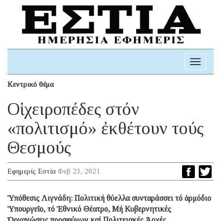
Toggle
navigati
Κεντρικό θέμα
Οἱ χειροπέδες στόν
«πολιτισμό» ἐκθέτουν τούς
Θεσμούς
Εφημερίς Εστία
Φεβ 23, 2021
Ὑπόθεσις Λιγνάδη: Πολιτική θύελλα συνταράσσει τό ἁρμόδιο
Ὑπουργεῖο, τό Ἐθνικό Θέατρο, Μή Κυβερνητικές
Ὀργανώσεις προσφύγων καί Πολιτειακές Ἀρχές