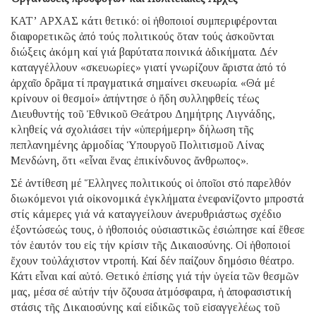
ΚΑΤ’ ΑΡΧΑΣ κάτι θετικό: οἱ ἠθοποιοί συμπεριφέρονται
διαφορετικῶς ἀπό τούς πολιτικούς ὅταν τούς ἀσκοῦνται
διώξεις ἀκόμη καί γιά βαρύτατα ποινικά ἀδικήματα. Δέν
καταγγέλλουν «σκευωρίες» γιατί γνωρίζουν ἄριστα ἀπό τό
ἀρχαῖο δρᾶμα τί πραγματικά σημαίνει σκευωρία. «Θά μέ
κρίνουν οἱ θεσμοί» ἀπήντησε ὁ ἤδη συλληφθείς τέως
Διευθυντής τοῦ Ἐθνικοῦ Θεάτρου Δημήτρης Λιγνάδης,
κληθείς νά σχολιάσει τήν «ὑπερήμερη» δήλωση τῆς
πεπλανημένης ἁρμοδίας Ὑπουργοῦ Πολιτισμοῦ Λίνας
Μενδώνη, ὅτι «εἶναι ἕνας ἐπικίνδυνος ἄνθρωπος».
Σέ ἀντίθεση μέ Ἕλληνες πολιτικούς οἱ ὁποῖοι στό παρελθόν
διωκόμενοι γιά οἰκονομικά ἐγκλήματα ἐνεφανίζοντο μπροστά
στίς κάμερες γιά νά καταγγείλουν ἀνερυθριάστως σχέδιο
ἐξοντώσεώς τους, ὁ ἠθοποιός οὐσιαστικῶς ἐσιώπησε καί ἔθεσε
τόν ἑαυτόν του εἰς τήν κρίσιν τῆς Δικαιοσύνης. Οἱ ἠθοποιοί
ἔχουν τοὐλάχιστον ντροπή. Καί δέν παίζουν δημόσιο θέατρο.
Κάτι εἶναι καί αὐτό. Θετικό ἐπίσης γιά τήν ὑγεία τῶν θεσμῶν
μας, μέσα σέ αὐτήν τήν ὄζουσα ἀτμόσφαιρα, ἡ ἀποφασιστική
στάσις τῆς Δικαιοσύνης καί εἰδικῶς τοῦ εἰσαγγελέως τοῦ