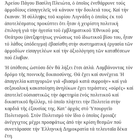
Ἀρείου Πάγου Βασίλη Πλειώτα, ὁ ὁποῖος ἐνεθάρρυνε τούς
ἁρμοδίους εἰσαγγελεῖς νά κάνουν τήν δουλειά τους. Καί τήν
ἔκαναν. Ἡ σύλληψις τοῦ κυρίου Λιγνάδη ὁ ὁποῖος ἐκ τοῦ
ἀποτελέσματος προκύπτει ὅτι ἦταν ἡ χειρίστη πολιτική
ἐπιλογή γιά τήν ἡγεσία τοῦ ἐμβληματικοῦ Ἐθνικοῦ μας
Θεάτρου (ἀνεξαρτήτως γνώσεως τοῦ ἰδιωτικοῦ βίου του, ἦταν
τό λάθος ὑπόδειγμα) ἐβασίσθη στήν συστηματική ἐργασία τῶν
ἁρμοδίων εἰσαγγελέων καί τήν ἀξιολόγηση τῶν καταθέσεων
πού ἔλαβαν.
Ἡ ὑπόθεσις ὡστόσο δέν θά λήξει ἔτσι ἁπλά. Λαμβάνοντας τόν
δρόμο τῆς ποινικῆς δικαιοσύνης. Θά ἔχει καί συνέχεια. Ἡ
ἀπαγγελία κατηγοριῶν γιά «βιασμό κατά συρροήν» καί γιά
σεξουαλική κακοποίηση ἀνηλίκων ἔχει τεράστιες «οὐρές» καί
ἀποτελεῖ οὐσιαστικῶς τήν ἀφετηρία ἑνός πολιτικοῦ καί
δικαστικοῦ θρίλλερ, τό ὁποῖο πλήττει τήν Πολιτεία στήν
καρδιά τῆς ἐξουσίας της. Κατ’ ἀρχάς στό Ὑπουργεῖο
Πολιτισμοῦ. Στόν Πολιτισμό τόν ἴδιο ὁ ὁποῖος ἔμοιαζε
ἀνέγγιχτος μέχρι προσφάτως ἀπό τήν κρίση θεσμῶν πού
συνετάρασσε τήν Ἑλληνική Δημοκρατία τά τελευταῖα δέκα
ἔτη.