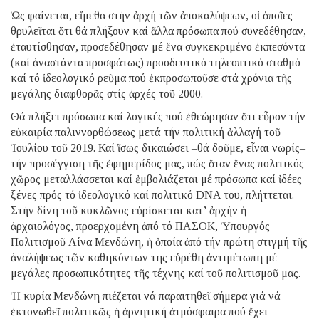
Ὡς φαίνεται, εἴμεθα στήν ἀρχή τῶν ἀποκαλύψεων, οἱ ὁποῖες
θρυλεῖται ὅτι θά πλήξουν καί ἄλλα πρόσωπα πού συνεδέθησαν,
ἐταυτίσθησαν, προσεδέθησαν μέ ἕνα συγκεκριμένο ἐκπεσόντα
(καί ἀναστάντα προσφάτως) προοδευτικό τηλεοπτικό σταθμό
καί τό ἰδεολογικό ρεῦμα πού ἐκπροσωποῦσε στά χρόνια τῆς
μεγάλης διαφθορᾶς στίς ἀρχές τοῦ 2000.
Θά πλήξει πρόσωπα καί λογικές πού ἐθεώρησαν ὅτι εὗρον τήν
εὐκαιρία παλιννορθώσεως μετά τήν πολιτική ἀλλαγή τοῦ
Ἰουλίου τοῦ 2019. Καί ἴσως δικαιώσει –θά δοῦμε, εἶναι νωρίς–
τήν προσέγγιση τῆς ἐφημερίδος μας, πώς ὅταν ἕνας πολιτικός
χῶρος μεταλλάσσεται καί ἐμβολιάζεται μέ πρόσωπα καί ἰδέες
ξένες πρός τό ἰδεολογικό καί πολιτικό DNA του, πλήττεται.
Στήν δίνη τοῦ κυκλῶνος εὑρίσκεται κατ’ ἀρχήν ἡ
ἀρχαιολόγος, προερχομένη ἀπό τό ΠΑΣΟΚ, Ὑπουργός
Πολιτισμοῦ Λίνα Μενδώνη, ἡ ὁποία ἀπό τήν πρώτη στιγμή τῆς
ἀναλήψεως τῶν καθηκόντων της εὑρέθη ἀντιμέτωπη μέ
μεγάλες προσωπικότητες τῆς τέχνης καί τοῦ πολιτισμοῦ μας.
Ἡ κυρία Μενδώνη πιέζεται νά παραιτηθεῖ σήμερα γιά νά
ἐκτονωθεῖ πολιτικῶς ἡ ἀρνητική ἀτμόσφαιρα πού ἔχει