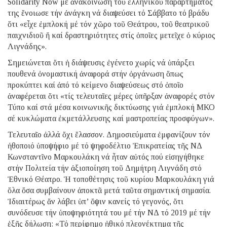
Solidarity Now μέ ἀνακοίνωση τοῦ ἑλληνικοῦ παραρτήματός
της ἔνοιωσε τήν ἀνάγκη νά διαψεύσει τό Σάββατο τό βράδυ
ὅτι «εἶχε ἐμπλοκή μέ τόν χῶρο τοῦ Θεάτρου, τοῦ θεατρικοῦ
παιχνιδιοῦ ἤ καί δραστηριότητες στίς ὁποῖες μετεῖχε ὁ κύριος
Λιγνάδης».
Σημειώνεται ὅτι ἡ διάψευσις ἐγένετο χωρίς νά ὑπάρξει
πουθενά ὀνομαστική ἀναφορά στήν ὀργάνωση ὅπως
προκύπτει καί ἀπό τό κείμενο διαψεύσεως στό ὁποῖο
ἀναφέρεται ὅτι «τίς τελευταῖες μέρες ὑπῆρξαν ἀναφορές στόν
Τύπο καί στά μέσα κοινωνικῆς δικτύωσης γιά ἐμπλοκή ΜΚΟ
σέ κυκλώματα ἐκμετάλλευσης καί μαστροπείας προσφύγων».
Τελευταῖο ἀλλά ὄχι ἔλασσον. Δημοσιεύματα ἐμφανίζουν τόν
ἠθοποιό ὑποψήφιο μέ τό ψηφοδέλτιο Ἐπικρατείας τῆς ΝΔ
Κωνσταντῖνο Μαρκουλάκη νά ἦταν αὐτός πού εἰσηγήθηκε
στήν Πολιτεία τήν ἀξιοποίηση τοῦ Δημήτρη Λιγνάδη στό
Ἐθνικό Θέατρο. Ἡ τοποθέτησις τοῦ κυρίου Μαρκουλάκη γιά
ὅλα ὅσα συμβαίνουν ἀποκτᾶ μετά ταῦτα σημαντική σημασία.
Ἰδιαιτέρως ἄν λάβει ὑπ’ ὄψιν κανείς τό γεγονός, ὅτι
συνόδευσε τήν ὑποψηφιότητά του μέ τήν ΝΔ τό 2019 μέ τήν
ἑξῆς δήλωση: «Τό περίφημο ἠθικό πλεονέκτημα τῆς