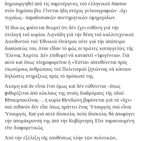
δημιουργηθεῖ ἀπό τίς παρενέργειες τοῦ ἑλληνικοῦ #metoo
στόν δημόσιο βίο. Γίνεται ἤδη στόχος γελοιογραφιῶν –ὄχι
τυχαίως– παραδοσιακῶν συντηρητικῶν ἐφημερίδων.
Ἡ ἴδια ὡς φαίνεται θεωρεῖ ὅτι δέν ἔχει εὐθύνη γιά τήν
ἐπιλογή τοῦ κυρίου Λιγνάδη γιά τήν θέση τοῦ καλλιτεχνικοῦ
Διευθυντοῦ τοῦ Ἐθνικοῦ Θεάτρου οὔτε γιά τήν ἀπόπειρα
διασώσεώς του, ὅταν εἶδαν τό φῶς οἱ πρῶτες καταγγελίες τῆς
Ἕλενας Ἀκρίτα. Δέν ἐπιθυμεῖ νά καταστεῖ «Ἰφιγένεια». Γιά
αὐτό καί ὅπως πληροφορεῖται ἡ «Ἑστία» ἀπευθύνεται πρός
ἐπωνύμους ἀνθρώπους τοῦ Πολιτισμοῦ ζητώντας νά κάνουν
δηλώσεις στηρίξεως πρός τό πρόσωπό της.
Ἀκόμη καί ἄν εἶναι ἔτσι ὅμως καί δέν εὐθύνεται –ὅπως
ψιθυρίζεται ἀπό κύκλους της στούς διαδρόμους τῆς ὁδοῦ
Μπουμπουλίνας– , ἡ κυρία Μενδώνη βαρύνεται γιά τά «ὄχι»
πού πιθανόν δέν εἶπε ὅπως πράττει ἕνας Ὑπουργός πού εἶναι
Ὑπουργός. Καί γιά αὐτό δύσκολα, πολύ δύσκολα, θά ἀποφύγει
τήν ἀπομάκρυνσή της ἀπό τήν Κυβέρνηση. Εἴτε παραιτουμένη
εἴτε διαφορετικῶς.
Ἀπό τήν ἐξέλιξη τῆς ὑποθέσεως πλήν τῶν πολιτικῶν,