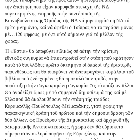
τήν ἀπαίτηση πού εἶχαν κορυφαῖα στελέχη τῆς ΝΔ
συγκεκριμένης ἐπιρροῆς στήν συνεδρίαση τῆς
Κοινοβουλευτικῆς Ὁμάδος τῆς ΝΔ νά μήν ψηφίσει ἡ ΝΔ τό
τρίτο μνημόνιο, καί νά ἀφεθεῖ ὁ Τσίπρας νά τό περάσει μόνος
μέ…120 ψήφους, μέ ὅ,τι αὐτό σήμαινε γιά τό μέλλον τῆς
χώρας.
Ἡ «Ἑστία» θά ἀποφύγει εἰδικῶς σέ αὐτήν τήν κρίσιμη
ἐθνικῶς συγκυρία νά ἐπικεντρωθεῖ στήν στάση πού κράτησαν
κατά τό θυελλῶδες πρῶτο ὀκτάμηνο οἱ ὀπαδοί τῆς ἀριστερᾶς
παρενθέσεως καί θά ἀποφύγει νά ἀναπαραγάγει κεφάλαια τοῦ
βιβλίου πού ἐνδεχομένως θά προκαλέσουν τριβές στήν
παράταξη στήν συγκεκριμένη συγκυρία. Ἄς τό πράξουν ἄλλοι.
Θά ἀναδείξει ὅμως μέ τό σημερινό δημοσίευμά της καί μέ
ἄλλα πού θά ἀκολουθήσουν τήν στάση τῆς τριάδος
Καραμανλῆς-Παυλόπουλος-Μεϊμαράκης, γιατί χωρίς τήν
παρασκηνιακή δράση τοῦ πρώτου καί τήν δημοσία δράση τῶν
δύο ἄλλων, ὡς Προέδρου τῆς Δημοκρατίας καί ἀρχηγοῦ τῆς
ἀξιωματικῆς Ἀντιπολιτεύσεως, ἡ χώρα δέν θά εὑρίσκετο
σήμερα στόν σκληρό πυρῆνα τῆς Εὐρωζώνης καί στήν