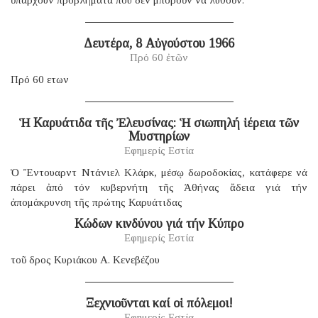
Δευτέρα, 8 Αὐγούστου 1966
Πρό 60 ἐτῶν
Πρό 60 ετων
Ἡ Καρυάτιδα τῆς Ἐλευσίνας: Ἡ σιωπηλή ἱέρεια τῶν
Μυστηρίων
Εφημερίς Εστία
Ὁ Ἔντουαρντ Ντάνιελ Κλάρκ, μέσῳ δωροδοκίας, κατάφερε νά
πάρει ἀπό τόν κυβερνήτη τῆς Ἀθήνας ἄδεια γιά τήν
ἀπομάκρυνση τῆς πρώτης Καρυάτιδας
Κώδων κινδύνου γιά τήν Κύπρο
Εφημερίς Εστία
τοῦ δρος Κυριάκου Α. Κενεβέζου
Ξεχνιοῦνται καί οἱ πόλεμοι!
Εφημερίς Εστία