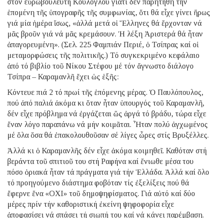
στόν εὐρωβουλευτή Κούλογλου γιατί δέν παρητήθη τήν
ἑπομένη τῆς ὑπογραφῆς τῆς συμφωνίας, ὅτι θά εἶχε γίνει ἥρως
γιά μία ἡμέρα ἴσως, «ἀλλά μετά οἱ Ἕλληνες θά ἔρχονταν νά
μᾶς βροῦν γιά νά μᾶς κρεμάσουν. Ἡ λέξη Ἀριστερά θά ἦταν
ἀπαγορευμένη». (Σελ. 225 Φαμπιάν Περιέ, ὁ Τσίπρας καί οἱ
μεταμορφώσεις τῆς πολιτικῆς.) Τό συγκεκριμένο κεφάλαιο
ἀπό τό βιβλίο τοῦ Νίκου Στέφου μέ τόν ἄγνωστο διάλογο
Τσίπρα – Καραμανλῆ ἔχει ὡς ἑξῆς:
Κόντευε πιά 2 τό πρωί τῆς ἑπόμενης μέρας. Ὁ Παυλόπουλος,
πού ἀπό παλιά ἀκόμα κι ὅταν ἦταν ὑπουργός τοῦ Καραμανλῆ,
δέν εἶχε πρόβλημα νά ἐργάζεται ὥς ἀργά τό βράδυ, τώρα εἶχε
ἕναν λόγο παραπάνω νά μήν κοιμᾶται. Ἦταν πολύ ἀγχωμένος
μέ ὅλα ὅσα θά ἐπακολουθοῦσαν σέ λίγες ὧρες στίς Βρυξέλλες.
Ἀλλά κι ὁ Καραμανλῆς δέν εἶχε ἀκόμα κοιμηθεῖ. Καθόταν στή
βεράντα τοῦ σπιτιοῦ του στή Ραφήνα καί ἔνιωθε μέσα του
πόσο ὁριακά ἦταν τά πράγματα γιά τήν Ἑλλάδα. Ἀλλά καί ὅλο
τό προηγούμενο διάστημα φοβόταν τίς ἐξελίξεις πού θά
ἔφερνε ἕνα «ΟΧΙ» τοῦ δημοψηφίσματος. Γιά αὐτό καί δύο
μέρες πρίν τήν καθοριστική ἐκείνη ψηφοφορία εἶχε
ἀποφασίσει νά σπάσει τή σιωπή του καί νά κάνει παρέμβαση.