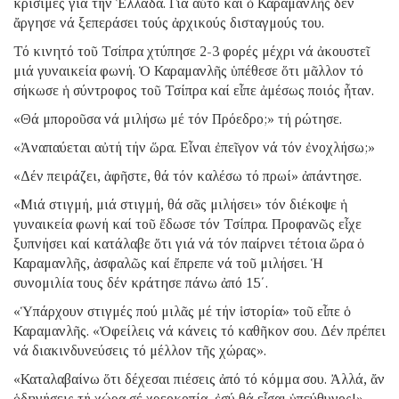
κρίσιμες γιά τήν Ἑλλάδα. Γιά αὐτό καί ὁ Καραμανλῆς δέν
ἄργησε νά ξεπεράσει τούς ἀρχικούς δισταγμούς του.
Τό κινητό τοῦ Τσίπρα χτύπησε 2-3 φορές μέχρι νά ἀκουστεῖ
μιά γυναικεία φωνή. Ὁ Καραμανλῆς ὑπέθεσε ὅτι μᾶλλον τό
σήκωσε ἡ σύντροφος τοῦ Τσίπρα καί εἶπε ἀμέσως ποιός ἦταν.
«Θά μποροῦσα νά μιλήσω μέ τόν Πρόεδρο;» τή ρώτησε.
«Ἀναπαύεται αὐτή τήν ὥρα. Εἶναι ἐπεῖγον νά τόν ἐνοχλήσω;»
«Δέν πειράζει, ἀφῆστε, θά τόν καλέσω τό πρωί» ἀπάντησε.
«Μιά στιγμή, μιά στιγμή, θά σᾶς μιλήσει» τόν διέκοψε ἡ
γυναικεία φωνή καί τοῦ ἔδωσε τόν Τσίπρα. Προφανῶς εἶχε
ξυπνήσει καί κατάλαβε ὅτι γιά νά τόν παίρνει τέτοια ὥρα ὁ
Καραμανλῆς, ἀσφαλῶς καί ἔπρεπε νά τοῦ μιλήσει. Ἡ
συνομιλία τους δέν κράτησε πάνω ἀπό 15΄.
«Ὑπάρχουν στιγμές πού μιλᾶς μέ τήν ἱστορία» τοῦ εἶπε ὁ
Καραμανλῆς. «Ὀφείλεις νά κάνεις τό καθῆκον σου. Δέν πρέπει
νά διακινδυνεύσεις τό μέλλον τῆς χώρας».
«Καταλαβαίνω ὅτι δέχεσαι πιέσεις ἀπό τό κόμμα σου. Ἀλλά, ἄν
ὁδηγήσεις τή χώρα σέ χρεοκοπία, ἐσύ θά εἶσαι ὑπεύθυνος!»