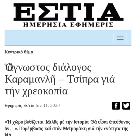
Toggle
navigati
Κεντρικό θέμα
Ὁ ἄγνωστος διάλογος
Καραμανλῆ – Τσίπρα γιά
τήν χρεοκοπία
Εφημερίς Εστία
Ιαν 11, 2020
«Ἡ χώρα βυθίζεται. Μιλᾶς μέ τήν ἱστορία. Θά εἶσαι ὑπεύθυνος
ἄν…». Παρέμβασις καί στόν Μεϊμαράκη γιά τήν ἑνότητα τῆς
ΝΔ