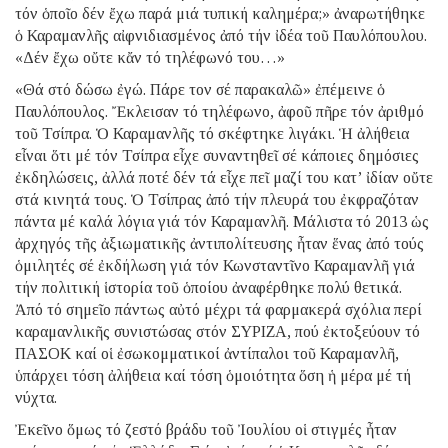
τόν ὁποῖο δέν ἔχω παρά μιά τυπική καλημέρα;» ἀναρωτήθηκε
ὁ Καραμανλῆς αἰφνιδιασμένος ἀπό τήν ἰδέα τοῦ Παυλόπουλου.
«Δέν ἔχω οὔτε κἄν τό τηλέφωνό του…»
«Θά στό δώσω ἐγώ. Πάρε τον σέ παρακαλῶ» ἐπέμεινε ὁ
Παυλόπουλος. Ἔκλεισαν τό τηλέφωνο, ἀφοῦ πῆρε τόν ἀριθμό
τοῦ Τσίπρα. Ὁ Καραμανλῆς τό σκέφτηκε λιγάκι. Ἡ ἀλήθεια
εἶναι ὅτι μέ τόν Τσίπρα εἶχε συναντηθεῖ σέ κάποιες δημόσιες
ἐκδηλώσεις, ἀλλά ποτέ δέν τά εἶχε πεῖ μαζί του κατ’ ἰδίαν οὔτε
στά κινητά τους. Ὁ Τσίπρας ἀπό τήν πλευρά του ἐκφραζόταν
πάντα μέ καλά λόγια γιά τόν Καραμανλῆ. Μάλιστα τό 2013 ὡς
ἀρχηγός τῆς ἀξιωματικῆς ἀντιπολίτευσης ἦταν ἕνας ἀπό τούς
ὁμιλητές σέ ἐκδήλωση γιά τόν Κωνσταντῖνο Καραμανλῆ γιά
τήν πολιτική ἱστορία τοῦ ὁποίου ἀναφέρθηκε πολύ θετικά.
Ἀπό τό σημεῖο πάντως αὐτό μέχρι τά φαρμακερά σχόλια περί
καραμανλικῆς συνιστώσας στόν ΣΥΡΙΖΑ, πού ἐκτοξεύουν τό
ΠΑΣΟΚ καί οἱ ἐσωκομματικοί ἀντίπαλοι τοῦ Καραμανλῆ,
ὑπάρχει τόση ἀλήθεια καί τόση ὁμοιότητα ὅση ἡ μέρα μέ τή
νύχτα.
Ἐκεῖνο ὅμως τό ζεστό βράδυ τοῦ Ἰουλίου οἱ στιγμές ἦταν