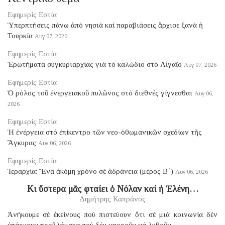
Εφημερίς Εστία
Ὑπερπτήσεις πάνω ἀπό νησιά καί παραβιάσεις ἄρχισε ξανά ἡ
Τουρκία
Αυγ 07, 2026
Εφημερίς Εστία
Ἐρωτήματα συγκυριαρχίας γιά τό καλώδιο στό Αἰγαῖο
Αυγ 07, 2026
Εφημερίς Εστία
Ὁ ρόλος τοῦ ἐνεργειακοῦ πυλῶνος στό διεθνές γίγνεσθαι
Αυγ 06,
2026
Εφημερίς Εστία
Ἡ ἐνέργεια στό ἐπίκεντρο τῶν νεο-ὀθωμανικῶν σχεδίων τῆς
Ἄγκυρας
Αυγ 06, 2026
Εφημερίς Εστία
Ἱεραρχία: Ἕνα ἀκόμη χρόνο σέ ἀδράνεια (μέρος B΄)
Αυγ 06, 2026
Κι ὕστερα μᾶς φταίει ὁ Νόλαν καί ἡ Ἑλένη…
Δημήτρης Καπράνος
Ἀνήκουμε σέ ἐκείνους πού πιστεύουν ὅτι σέ μιά κοινωνία δέν
ὑπάρχουν προβλήματα πού δέν μποροῦν νά λυθοῦν.