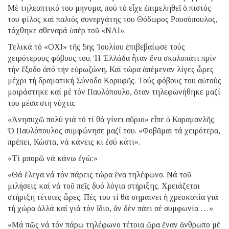
Μέ τηλεοπτικό του μήνυμα, πού τό εἶχε ἐπιμεληθεῖ ὁ πιστός
του φίλος καί παλιός συνεργάτης του Θόδωρος Ρουσόπουλος,
τάχθηκε σθεναρά ὑπέρ τοῦ «ΝΑΙ».
Τελικά τό «ΟΧΙ» τῆς 5ης Ἰουλίου ἐπιβεβαίωσε τούς
χειρότερους φόβους του. Ἡ Ἑλλάδα ἦταν ἕνα σκαλοπάτι πρίν
τήν ἔξοδο ἀπό τήν εὐρωζώνη. Καί τώρα ἀπέμεναν λίγες ὧρες
μέχρι τή δραματική Σύνοδο Κορυφῆς. Τούς φόβους του αὐτούς
μοιράστηκε καί μέ τόν Παυλόπουλο, ὅταν τηλεφωνήθηκε μαζί
του μέσα στή νύχτα.
«Ἀνησυχῶ πολύ γιά τό τί θά γίνει αὔριο» εἶπε ὁ Καραμανλῆς.
Ὁ Παυλόπουλος συμφώνησε μαζί του. «Φοβᾶμαι τά χειρότερα,
πρέπει, Κώστα, νά κάνεις κι ἐσύ κάτι».
«Τί μπορῶ νά κάνω ἐγώ;»
«Θά ἔλεγα νά τόν πάρεις τώρα ἕνα τηλέφωνο. Νά τοῦ
μιλήσεις καί νά τοῦ πεῖς δυό λόγια στήριξης. Χρειάζεται
στήριξη τέτοιες ὧρες. Πές του τί θά σημαίνει ἡ χρεοκοπία γιά
τή χώρα ἀλλά καί γιά τόν ἴδιο, ἄν δέν πάει σέ συμφωνία …»
«Μά πῶς νά τόν πάρω τηλέφωνο τέτοια ὥρα ἕναν ἄνθρωπο μέ