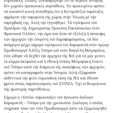
Εὐρωπαϊκή Ἕνωση. Ξεκαθαρίζουμε ὅτι σέ θέματα Ἱστορίας
δέν χωροῦν προσωπικές συμπάθειες. Ἐν προκειμένω πρέπει
νά καταστεῖ κοινή πεποίθησις ὅτι ἡ Κεντροδεξιά παράταξις
σφράγισε τήν παραμονή τῆς χώρας στήν Ἕνωση μέ τήν
παρέμβασή της. Αὐτή τήν ἐγγυήθηκε. Τά τηλέφωνα τοῦ
Προέδρου τῆς Δημοκρατίας Προκόπη Παυλόπουλου στόν
Φρανσουά Ὁλλάντ, τήν ὥρα πού ἦταν σέ ἐξέλιξη ἡ σύσκεψις
τῶν ἀρχηγῶν τήν ἑπομένη τοῦ δημοψηφίσματος, τά δύο
ἀπόρρητα μέχρι σήμερα τηλέφωνα τοῦ Καραμανλῆ στόν πρώην
Πρωθυπουργό Ἀλέξη Τσίπρα καί στόν Βαγγέλη Μεϊμαράκη
(τόν ὤθησε νά δεχθεῖ τήν ἀρχηγία τῆς ΝΔ γιά νά μήν μείνει
τό κόμμα ἀκέφαλο) καί ἡ ἐθνική στάσις Μεϊμαράκη ἔναντι
τοῦ Τσίπρα κατά τήν διάρκεια τῆς συσκέψεως τῶν ἀρχηγῶν,
πρέπει νά καταγραφοῦν στήν Ἱστορία. Αὐτή ἐξέφρασαν
αὐθεντικά τήν φιλο-ευρωπαϊκή τάση τῆς ΝΔ καί ἔθεσαν
φρένο στούς παραλογισμούς τοῦ ΣΥΡΙΖΑ. Ὄχι οἱ θεωρητικοί
τῆς ἀριστερᾶς παρενθέσεως.
Σήμερα ἡ «Ἑστία» παρουσιάζει τόν ἄγνωστο διάλογο
Καραμανλῆ – Τσίπρα γιά τήν χρεοκοπία. Διάλογος ὁ ὁποῖος
ἐπηρέασε τόσο τόν τότε Πρωθυπουργό ὥστε νά ἐξομολογηθεῖ