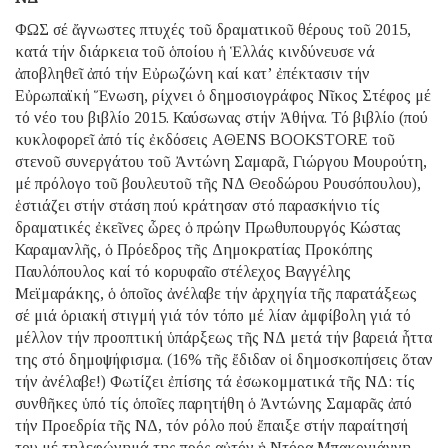
ΦΩΣ σέ ἄγνωστες πτυχές τοῦ δραματικοῦ θέρους τοῦ 2015,
κατά τήν διάρκεια τοῦ ὁποίου ἡ Ἑλλάς κινδύνευσε νά
ἀποβληθεῖ ἀπό τήν Εὐρωζώνη καί κατ’ ἐπέκτασιν τήν
Εὐρωπαϊκή Ἕνωση, ρίχνει ὁ δημοσιογράφος Νῖκος Στέφος μέ
τό νέο του βιβλίο 2015. Καύσωνας στήν Ἀθήνα. Τό βιβλίο (πού
κυκλοφορεῖ ἀπό τίς ἐκδόσεις AΘΕΝS BOOKSTORE τοῦ
στενοῦ συνεργάτου τοῦ Ἀντώνη Σαμαρᾶ, Γιώργου Μουρούτη,
μέ πρόλογο τοῦ βουλευτοῦ τῆς ΝΔ Θεοδώρου Ρουσόπουλου),
ἑστιάζει στήν στάση πού κράτησαν στό παρασκήνιο τίς
δραματικές ἐκεῖνες ὧρες ὁ πρώην Πρωθυπουργός Κώστας
Καραμανλῆς, ὁ Πρόεδρος τῆς Δημοκρατίας Προκόπης
Παυλόπουλος καί τό κορυφαῖο στέλεχος Βαγγέλης
Μεϊμαράκης, ὁ ὁποῖος ἀνέλαβε τήν ἀρχηγία τῆς παρατάξεως
σέ μιά ὁριακή στιγμή γιά τόν τόπο μέ λίαν ἀμφίβολη γιά τό
μέλλον τήν προοπτική ὑπάρξεως τῆς ΝΔ μετά τήν βαρειά ἧττα
της στό δημοψήφισμα. (16% τῆς ἔδιδαν οἱ δημοσκοπήσεις ὅταν
τήν ἀνέλαβε!) Φωτίζει ἐπίσης τά ἐσωκομματικά τῆς ΝΔ: τίς
συνθῆκες ὑπό τίς ὁποῖες παρητήθη ὁ Ἀντώνης Σαμαρᾶς ἀπό
τήν Προεδρία τῆς ΝΔ, τόν ρόλο πού ἔπαιξε στήν παραίτησή
του μέ τηλεφώνημά της πρός αὐτόν ἡ Ντόρα Μπακογιάννη,