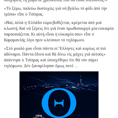
«Τό ξέρω, παλεύω δυστυχῶς γιά νά βγάλω τό φίδι ἀπό τήν
τρῦπα» εἶπε ὁ Τσίπρας.
«Ναί, ἀλλά ἡ Ἑλλάδα τώρα βυθίζεται, κρέμεται ἀπό μιά
κλωστή. Καί νά ξέρεις ὅτι γιά ἕναν πρωθυπουργό μία εὐκαιρία
παρουσιάζεται. Κι αὐτή εἶναι ἡ εὐκαιρία σου» εἶπε ὁ
Καραμανλῆς λίγο πρίν κλείσουν τό τηλέφωνο.
«Στό μυαλό μου εἶναι πάντα οἱ Ἕλληνες καί κυρίως οἱ πιό
ἀδύναμοι. Πάντα ἔδινα καί θά δίνω τίς μάχες γιά αὐτούς»
ἀπάντησε ὁ Τσίπρας καί ὑποσχέθηκε ὅτι θά τόν πάρει
τηλέφωνο. Δέν ξαναμίλησαν ὅμως ποτέ…