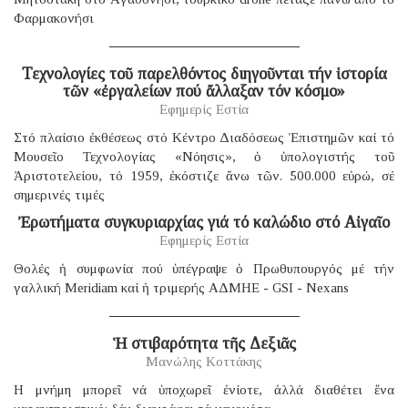
Φαρμακονήσι
Τεχνολογίες τοῦ παρελθόντος διηγοῦνται τήν ἱστορία
τῶν «ἐργαλείων πού ἄλλαξαν τόν κόσμο»
Εφημερίς Εστία
Στό πλαίσιο ἐκθέσεως στό Κέντρο Διαδόσεως Ἐπιστημῶν καί τό
Μουσεῖο Τεχνολογίας «Νόησις», ὁ ὑπολογιστής τοῦ
Ἀριστοτελείου, τό 1959, ἐκόστιζε ἄνω τῶν. 500.000 εὐρώ, σέ
σημερινές τιμές
Ἐρωτήματα συγκυριαρχίας γιά τό καλώδιο στό Αἰγαῖο
Εφημερίς Εστία
Θολές ἡ συμφωνία πού ὑπέγραψε ὁ Πρωθυπουργός μέ τήν
γαλλική Μeridiam καί ἡ τριμερής ΑΔΜΗΕ - GSI - Nexans
Ἡ στιβαρότητα τῆς Δεξιᾶς
Μανώλης Κοττάκης
H μνήμη μπορεῖ νά ὑποχωρεῖ ἐνίοτε, ἀλλά διαθέτει ἕνα