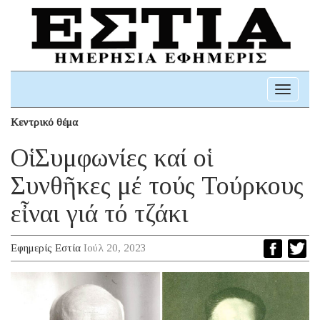
Toggle
navigati
Κεντρικό θέμα
Οἱ Συμφωνίες καί οἱ
Συνθῆκες μέ τούς Τούρκους
εἶναι γιά τό τζάκι
Εφημερίς Εστία
Ιούλ 20, 2023