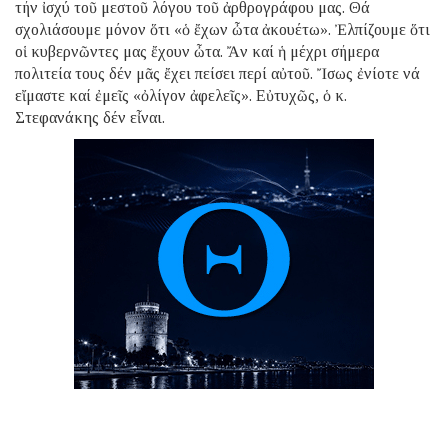
τήν ἰσχύ τοῦ μεστοῦ λόγου τοῦ ἀρθρογράφου μας. Θά
σχολιάσουμε μόνον ὅτι «ὁ ἔχων ὦτα ἀκουέτω». Ἐλπίζουμε ὅτι
οἱ κυβερνῶντες μας ἔχουν ὦτα. Ἄν καί ἡ μέχρι σήμερα
πολιτεία τους δέν μᾶς ἔχει πείσει περί αὐτοῦ. Ἴσως ἐνίοτε νά
εἴμαστε καί ἐμεῖς «ὀλίγον ἀφελεῖς». Εὐτυχῶς, ὁ κ.
Στεφανάκης δέν εἶναι.