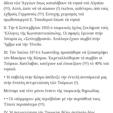
ἄδεια τῶν Ἄγγλων ὅπως καταλάβουν τά νησιά τοῦ Αἰγαίου
(!!!). Αὐτό, ὥστε νά τά σώσουν (!) ἐκεῖνοι, οὐδέτεροι, ἀπό τούς
ἐχθρούς Γερμανούς (!!!). Εὐτυχής χειρισμός τοῦ
πρωθυπουργοῦ Ε. Τσουδεροῦ ἔσωσε τά νησιά.
ΙΙ. Τήν 6 Σεπτεμβρίου 1955 ὁ τουρκικός ὄχλος ξεκλήρισε τούς
Ἕλληνες τῆς Κωνσταντινούπολης. Οἱ σφαγές ἔμειναν στήν
Ἱστορία ὡς «Σεπτεμβριανά». Ἀνάλογα ἔχουν συμβεῖ στήν
Ἴμβρο καί τήν Τένεδο.
IΙΙ. Τόν Ἰούλιο 1974 ὁ Ἰωαννίδης προσπάθησε νά ξεπαστρέψει
τόν Μακάριο τῆς Κύπρου. Ἐκμεταλλεύθηκαν τό συμβάν οἱ
Τοῦρκοι. Κατέλαβαν, κατέχουν καί ἐποικίζουν (!!!) τό 40% τοῦ
νησιοῦ.
• Ἡ εἰσβολή στήν Κύπρο ἀπέδειξε τήν ἐντελῆ ἀνεπάρκειά μας
στήν ἔνοπλη ἀντιμετώπιση τῶν Τούρκων (!).
Μείναμε καί τότε μόνοι ἔναντι τῆς τουρκικῆς θηριωδίας.
• • Οἱ «σύμμαχοι» μᾶς περιέβαλαν μέ τήν συμπάθειά τους.
Τίποτε περισσότερο (!!!).
ΙV. Ἡ ἀντιμετώπιση τῆς Τουρκίας θέλει ἀντίπαλο δέος.