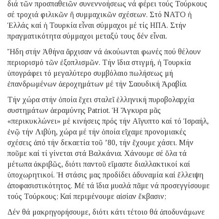
διά τῶν προσπαθειῶν συνεννοήσεως νά φέρει τούς Τούρκους
σέ τροχιά φιλικῶν ἤ συμμαχικῶν σχέσεων. Στό ΝΑΤΟ ἡ
Ἑλλάς καί ἡ Τουρκία εἶναι σύμμαχοι μέ τίς ΗΠΑ. Στήν
πραγματικότητα σύμμαχοι μεταξύ τους δέν εἶναι.
Ἤδη στήν Ἀθήνα ἄρχισαν νά ἀκούωνται φωνές πού θέλουν
περιορισμό τῶν ἐξοπλισμῶν. Τήν ἴδια στιγμή, ἡ Τουρκία
ὑπογράφει τό μεγαλύτερο συμβόλαιο πωλήσεως μή
ἐπανδρωμένων ἀεροχημάτων μέ τήν Σαουδική Ἀραβία.
Τήν χώρα στήν ὁποία ἔχει σταλεῖ ἑλληνική πυροβολαρχία
συστημάτων ἀεραμύνης Patriot. Ἡ Ἄγκυρα μᾶς
«περικυκλώνει» μέ κινήσεις πρός τήν Αἴγυπτο καί τό Ἰσραήλ,
ἐνῷ τήν Λιβύη, χώρα μέ τήν ὁποία εἴχαμε προνομιακές
σχέσεις ἀπό τήν δεκαετία τοῦ ’80, τήν ἔχουμε χάσει. Μήν
ποῦμε καί τί γίνεται στά Βαλκάνια. Χάνουμε σέ ὅλα τά
μέτωπα ἀκριβῶς, διότι παντοῦ εἴμαστε διαλλακτικοί καί
ὑποχωρητικοί. Ἡ στάσις μας προδίδει ἀδυναμία καί ἔλλειψη
ἀποφασιστικότητος. Μέ τά ἴδια μυαλά πᾶμε νά προσεγγίσουμε
τούς Τούρκους; Καί περιμένουμε αἰσίαν ἔκβασιν;
Δέν θά μακρηγορήσουμε, διότι κάτι τέτοιο θά ἀποδυνάμωνε