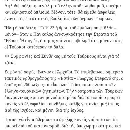
Δηλαδή, αὔξηση μεγάλη τοῦ ἑλληνικοῦ πληθυσμοῦ, συνάμα
καί ἐξαιρετικό ὁπλισμό. Μόνον, τότε, θά εἴμεθα ἀσφαλεῖς
ἔναντι τῆς ἐπεκτατικῆς βουλιμίας τῶν ἄγριων Τούρκων.
Ἤδη ἡ ἀπόδειξη: Τό 1923 ἡ ἄρση τοῦ ἐμπόλεμου ἐπῆλθε –
μόνον– ὅταν ὁ Πάγκαλος ἀνασυγκρότησε τήν Στρατιά τοῦ
Ἕβρου. Ἦταν, δέ, ἕτοιμος γιά νέα εἰσβολή. Τότε, μόνον τότε,
οἱ Τοῦρκοι κατέθεσαν τά ὅπλα.
••• Συμφωνίες καί Συνθῆκες μέ τούς Τούρκους εἶναι γιά τό
τζάκι.
Σοφόν τό σαφές, ἔλεγαν οἱ Ἀρχαῖοι. Τό ἐπιβεβαίωσε σήμερα ὁ
τακτικός ἀρθρογράφος τῆς «Ἑστίας» Γιῶργος Στεφανάκης, ὁ
ὁποῖος σέ 260 λέξεις τά εἶπε ὅλα. Τό ἱστορικό πλαίσιο τῶν
ἑλληνο-τουρκικῶν ζητημάτων. Τήν νοοτροπία τῶν Τούρκων
διαχρονικῶς καί τόν μοναδικό τρόπο διά τοῦ ὁποίου μπορεῖ
κανείς νά ἐξασφαλίσει συνθῆκες καλῆς γειτονίας μαζί τους.
Διά τῆς ἰσχύος, καί μόνον διά τῆς ἰσχύος.
Πρέπει νά εἶναι ἀθεράπευτα ἀφελής κανείς γιά πιστεύει ὅτι
μπορεῖ διά τοῦ κατευνασμοῦ, διά τῆς ὑποχωρητικότητος καί