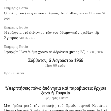
Εφημερίς Εστία
Ὁ ρόλος τοῦ ἐνεργειακοῦ πυλῶνος στό διεθνές γίγνεσθαι
Αυγ 06,
2026
Εφημερίς Εστία
Ἡ ἐνέργεια στό ἐπίκεντρο τῶν νεο-ὀθωμανικῶν σχεδίων τῆς
Ἄγκυρας
Αυγ 06, 2026
Εφημερίς Εστία
Ἱεραρχία: Ἕνα ἀκόμη χρόνο σέ ἀδράνεια (μέρος B΄)
Αυγ 06, 2026
Σάββατον, 6 Αὐγούστου 1966
Πρό 60 ἐτῶν
Πρό 60 ετων
Ὑπερπτήσεις πάνω ἀπό νησιά καί παραβιάσεις ἄρχισε
ξανά ἡ Τουρκία
Εφημερίς Εστία
Μία ἡμέρα μετά τήν ἐπίσκεψη τοῦ Πρωθυπουργοῦ Κυριάκου
Μητσοτάκη στό Ἀγαθονήσι, τουρκικό drone πέταξε πάνω ἀπό τό