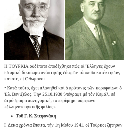
Η ΤΟΥΡΚΙΑ οὐδέποτε ἀποδέχθηκε πώς οἱ Ἕλληνες ἔχουν
ἱστορικό δικαίωμα ἀνάκτησης ἐδαφῶν τά ὁποῖα κατέκτησαν,
κάποτε, οἱ Ὀθωμανοί.
• Κατά τοῦτο, ἔχει πλανηθεῖ καί ὁ πρύτανις τῶν κορυφαίων: ὁ
Ἐλ. Βενιζέλος. Τήν 25.10.1930 ὑπέγραψε μέ τόν Κεμάλ, σέ
ἀτμόσφαιρα πανηγυρική, τό περίφημο σύμφωνο
«ἑλληνοτουρκικῆς φιλίας».
Τοῦ Γ. Κ. Στεφανάκη
Ι. Δέκα χρόνια ἔπειτα, τήν 1η Μαΐου 1941, οἱ Τοῦρκοι ζήτησαν