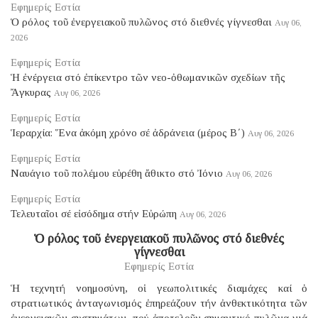
Εφημερίς Εστία
Ὁ ρόλος τοῦ ἐνεργειακοῦ πυλῶνος στό διεθνές γίγνεσθαι
Αυγ 06,
2026
Εφημερίς Εστία
Ἡ ἐνέργεια στό ἐπίκεντρο τῶν νεο-ὀθωμανικῶν σχεδίων τῆς
Ἄγκυρας
Αυγ 06, 2026
Εφημερίς Εστία
Ἱεραρχία: Ἕνα ἀκόμη χρόνο σέ ἀδράνεια (μέρος B΄)
Αυγ 06, 2026
Εφημερίς Εστία
Ναυάγιο τοῦ πολέμου εὑρέθη ἄθικτο στό Ἰόνιο
Αυγ 06, 2026
Εφημερίς Εστία
Τελευταῖοι σέ εἰσόδημα στήν Εὐρώπη
Αυγ 06, 2026
Ὁ ρόλος τοῦ ἐνεργειακοῦ πυλῶνος στό διεθνές
γίγνεσθαι
Εφημερίς Εστία
Ἡ τεχνητή νοημοσύνη, οἱ γεωπολιτικές διαμάχες καί ὁ
στρατιωτικός ἀνταγωνισμός ἐπηρεάζουν τήν ἀνθεκτικότητα τῶν
ἐνεργειακῶν συστημάτων, πού ἀποτελοῦν σημαντικό πυλῶνα γιά