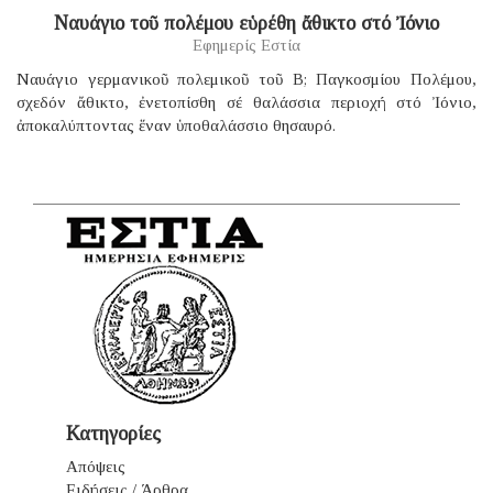
Ναυάγιο τοῦ πολέμου εὑρέθη ἄθικτο στό Ἰόνιο
Εφημερίς Εστία
Ναυάγιο γερμανικοῦ πολεμικοῦ τοῦ B; Παγκοσμίου Πολέμου,
σχεδόν ἄθικτο, ἐνετοπίσθη σέ θαλάσσια περιοχή στό Ἰόνιο,
ἀποκαλύπτοντας ἕναν ὑποθαλάσσιο θησαυρό.
Κατηγορίες
Απόψεις
Ειδήσεις / Άρθρα