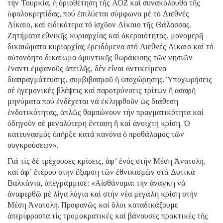
τήν Τουρκία, ἡ ὁριοθέτηση τῆς ΑΟΖ καί συνακόλουθα τῆς
ὑφαλοκρηπίδας, πού ἐπιλύεται σύμφωνα μέ τό Διεθνές
Δίκαιο, καί εἰδικότερα τό ἰσχῦον Δίκαιο τῆς Θάλασσας.
Ζητήματα ἐθνικῆς κυριαρχίας καί ἀκεραιότητας, μονομερῆ
δικαιώματα κυριαρχίας ἐρειδόμενα στό Διεθνές Δίκαιο καί τό
αὐτονόητο δικαίωμα ἀμυντικῆς θωράκισης τῶν νησιῶν
ἔναντι ἐμφανοῦς ἀπειλῆς, δέν εἶναι ἀντικείμενα
διαπραγμάτευσης, συμβιβασμοῦ ἤ ὑποχώρησης. Ὑποχωρήσεις
σέ ἡγεμονικές βλέψεις καί παροτρύνσεις τρίτων ἤ ἀσαφῆ
μηνύματα πού ἐνδέχεται νά ἐκληφθοῦν ὡς διάθεση
ἐνδοτικότητας, ἁπλῶς θαμπώνουν τήν πραγματικότητα καί
ὁδηγοῦν σέ μεγαλύτερη ἔνταση ἤ καί ἀνοιχτή κρίση. Ὁ
κατευνασμός ὑπῆρξε κατά κανόνα ὁ προθάλαμος τῶν
συγκρούσεων».
Γιά τίς δέ τρέχουσες κρίσεις, ἀφ’ ἑνός στήν Μέση Ἀνατολή,
καί ἀφ’ ἑτέρου στήν ἔξαρση τῶν ἐθνικισμῶν στά Δυτικά
Βαλκάνια, ὑπεγράμμισε: «Αἰσθάνομαι τήν ἀνάγκη νά
ἀναφερθῶ μέ λίγα λόγια καί στήν νέα μεγάλη κρίση στήν
Μέση Ἀνατολή. Προφανῶς καί ὅλοι καταδικάζουμε
ἀπερίφραστα τίς τρομοκρατικές καί βάναυσες πρακτικές τῆς