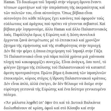
Hamas. Τό δικαίωμα τοῦ Ἰσραήλ στήν νόμιμη ἄμυνα ἔναντι
τέτοιων ὠμοτήτων καί τήν ὑπεράσπιση τῆς ἀκεραιότητας καί
τῶν πολιτῶν του, εἶναι αὐτονόητο. Ὅπως βέβαια εἶναι
αὐτονόητο ὅτι κάθε πόλεμος ἔχει κανόνες πού ἀφοροῦν τούς
εὐάλωτους καί ἀμάχους πού πρέπει νά γίνονται σεβαστοί. Καί
βέβαια μήν λησμονοῦμε, ἄλλο Hamas καί ἄλλο Παλαιστινιακός
λαός. Παράλληλα ὅμως ἡ Εὐρώπη καί ἡ Δύση συνολικά
ἔρχονται ξανά ἀντιμέτωπες μέ τό ἐπιτακτικό καί χρονίζον
ζήτημα τῆς εἰρήνευσης καί τῆς σταθερότητας στήν περιοχή.
Δέν θά τήν φέρει ἡ ὅποια ἐπιχείρηση τοῦ Ἰσραήλ στήν Γάζα.
Τό Παλαιστινιακό εἶναι γιά πάρα πολλά χρόνια μιά χαίνουσα
πληγή πού κακοφορμίζει συνεχῶς. Εἶναι ἀνάγκη, ὅσο ποτέ, τό
φλέγον ζήτημα τῆς ἐπίλυσης τοῦ Παλαιστινιακοῦ νά καταστεῖ
ἄμεση προτεραιότητα. Πρῶτο βῆμα ἡ διακοπή τῶν ἰσραηλινῶν
ἐποικισμῶν, κύριος στόχος ἡ ἵδρυση Παλαιστινιακοῦ κράτους.
Δέν εἶναι ἁπλό, ἀλλά ἐπείγει, ἄν δέν θέλουμε νά δοῦμε στήν
εὐρύτερη γειτονιά τῆς Εὐρώπης καί ἕνα δεύτερο γενικευμένο
πόλεμο.
»Ἄν μάλιστα ληφθεῖ ὑπ’ ὄψιν ὅτι καί τά Δυτικά Βαλκάνια
διολισθαίνουν σέ κρίση, ἀφοῦ καί στό Κόσοβο καί στήν