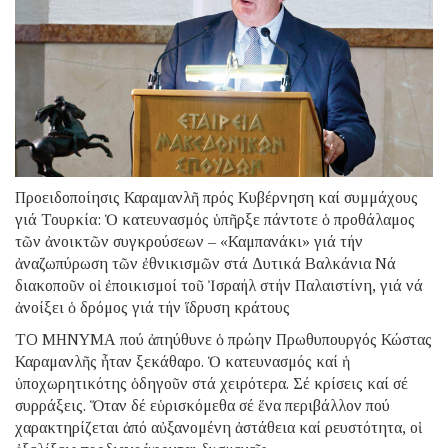
Προειδοποίησις Καραμανλῆ πρός Κυβέρνηση καί συμμάχους
γιά Τουρκία: Ὁ κατευνασμός ὑπῆρξε πάντοτε ὁ προθάλαμος
τῶν ἀνοικτῶν συγκρούσεων – «Καμπανάκι» γιά τήν
ἀναζωπύρωση τῶν ἐθνικισμῶν στά Δυτικά Βαλκάνια Νά
διακοποῦν οἱ ἐποικισμοί τοῦ Ἰσραήλ στήν Παλαιστίνη, γιά νά
ἀνοίξει ὁ δρόμος γιά τήν ἵδρυση κράτους
ΤΟ ΜΗΝΥΜΑ πού ἀπηύθυνε ὁ πρώην Πρωθυπουργός Κώστας
Καραμανλῆς ἦταν ξεκάθαρο. Ὁ κατευνασμός καί ἡ
ὑποχωρητικότης ὁδηγοῦν στά χειρότερα. Σέ κρίσεις καί σέ
συρράξεις. Ὅταν δέ εὑρισκόμεθα σέ ἕνα περιβάλλον πού
χαρακτηρίζεται ἀπό αὐξανομένη ἀστάθεια καί ρευστότητα, οἱ