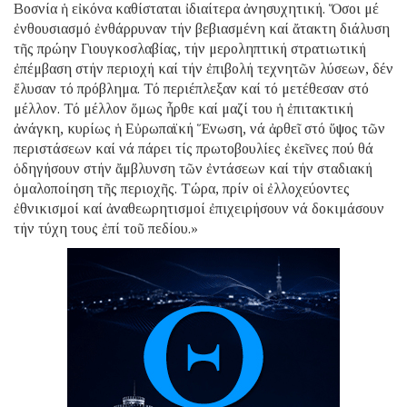
Βοσνία ἡ εἰκόνα καθίσταται ἰδιαίτερα ἀνησυχητική. Ὅσοι μέ
ἐνθουσιασμό ἐνθάρρυναν τήν βεβιασμένη καί ἄτακτη διάλυση
τῆς πρώην Γιουγκοσλαβίας, τήν μεροληπτική στρατιωτική
ἐπέμβαση στήν περιοχή καί τήν ἐπιβολή τεχνητῶν λύσεων, δέν
ἔλυσαν τό πρόβλημα. Τό περιέπλεξαν καί τό μετέθεσαν στό
μέλλον. Τό μέλλον ὅμως ἦρθε καί μαζί του ἡ ἐπιτακτική
ἀνάγκη, κυρίως ἡ Εὐρωπαϊκή Ἕνωση, νά ἀρθεῖ στό ὕψος τῶν
περιστάσεων καί νά πάρει τίς πρωτοβουλίες ἐκεῖνες πού θά
ὁδηγήσουν στήν ἄμβλυνση τῶν ἐντάσεων καί τήν σταδιακή
ὁμαλοποίηση τῆς περιοχῆς. Τώρα, πρίν οἱ ἐλλοχεύοντες
ἐθνικισμοί καί ἀναθεωρητισμοί ἐπιχειρήσουν νά δοκιμάσουν
τήν τύχη τους ἐπί τοῦ πεδίου.»