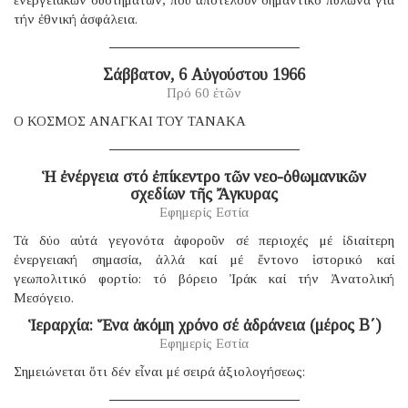
τήν ἐθνική ἀσφάλεια.
Σάββατον, 6 Αὐγούστου 1966
Πρό 60 ἐτῶν
Ο ΚΟΣΜΟΣ ΑΝΑΓΚΑΙ ΤΟΥ ΤΑΝΑΚΑ
Ἡ ἐνέργεια στό ἐπίκεντρο τῶν νεο-ὀθωμανικῶν
σχεδίων τῆς Ἄγκυρας
Εφημερίς Εστία
Τά δύο αὐτά γεγονότα ἀφοροῦν σέ περιοχές μέ ἰδιαίτερη
ἐνεργειακή σημασία, ἀλλά καί μέ ἔντονο ἱστορικό καί
γεωπολιτικό φορτίο: τό βόρειο Ἰράκ καί τήν Ἀνατολική
Μεσόγειο.
Ἱεραρχία: Ἕνα ἀκόμη χρόνο σέ ἀδράνεια (μέρος B΄)
Εφημερίς Εστία
Σημειώνεται ὅτι δέν εἶναι μέ σειρά ἀξιολογήσεως: