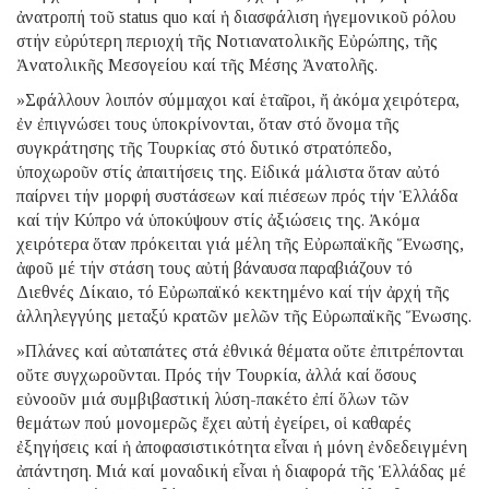
ἀνατροπή τοῦ status quo καί ἡ διασφάλιση ἡγεμονικοῦ ρόλου
στήν εὐρύτερη περιοχή τῆς Νοτιανατολικῆς Εὐρώπης, τῆς
Ἀνατολικῆς Μεσογείου καί τῆς Μέσης Ἀνατολῆς.
»Σφάλλουν λοιπόν σύμμαχοι καί ἑταῖροι, ἤ ἀκόμα χειρότερα,
ἐν ἐπιγνώσει τους ὑποκρίνονται, ὅταν στό ὄνομα τῆς
συγκράτησης τῆς Τουρκίας στό δυτικό στρατόπεδο,
ὑποχωροῦν στίς ἀπαιτήσεις της. Εἰδικά μάλιστα ὅταν αὐτό
παίρνει τήν μορφή συστάσεων καί πιέσεων πρός τήν Ἑλλάδα
καί τήν Κύπρο νά ὑποκύψουν στίς ἀξιώσεις της. Ἀκόμα
χειρότερα ὅταν πρόκειται γιά μέλη τῆς Εὐρωπαϊκῆς Ἕνωσης,
ἀφοῦ μέ τήν στάση τους αὐτή βάναυσα παραβιάζουν τό
Διεθνές Δίκαιο, τό Εὐρωπαϊκό κεκτημένο καί τήν ἀρχή τῆς
ἀλληλεγγύης μεταξύ κρατῶν μελῶν τῆς Εὐρωπαϊκῆς Ἕνωσης.
»Πλάνες καί αὐταπάτες στά ἐθνικά θέματα οὔτε ἐπιτρέπονται
οὔτε συγχωροῦνται. Πρός τήν Τουρκία, ἀλλά καί ὅσους
εὐνοοῦν μιά συμβιβαστική λύση-πακέτο ἐπί ὅλων τῶν
θεμάτων πού μονομερῶς ἔχει αὐτή ἐγείρει, οἱ καθαρές
ἐξηγήσεις καί ἡ ἀποφασιστικότητα εἶναι ἡ μόνη ἐνδεδειγμένη
ἀπάντηση. Μιά καί μοναδική εἶναι ἡ διαφορά τῆς Ἑλλάδας μέ