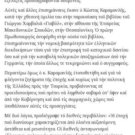
ἐξελίξεις προδιαγράφονται δυσμενεῖς.
Αὐτές καί ἄλλες ἐπισημάνσεις ἔκανε ὁ Κώστας Καραμανλῆς,
κατά τήν χθεσινή ὁμιλία του στήν παρουσίαση τοῦ βιβλίου τοῦ
Γιώργου Χαρβαλιᾶ «Γιαβόλ», στήν αἴθουσα τῆς Ἑταιρείας
Μακεδονικῶν Σπουδῶν, στήν Θεσσαλονίκη. Ὁ πρώην
Πρωθυπουργός ἀνεφέρθη στήν οὐσία τοῦ βιβλίου,
ἐπισημαίνοντας τήν νομική βασιμότητα τῶν ἑλληνικῶν
διεκδικήσεων τόσο γιά τήν ἐπιστροφή τοῦ κατοχικοῦ δανείου
ὅσο καί γιά τήν καταβολή πολεμικῶν ἀποζημιώσεων ἀπό τήν
Γερμανία, τήν ὁποία ἄλλως τε τεκμηριώνει καί ὁ συγγραφεύς.
Περαιτέρω ὅμως ὁ κ. Καραμανλῆς ἐτοποθετήθη καί γιά τά
φλέγοντα ζητήματα τῆς ἐποχῆς καί κυρίως γιά τήν πολιτική
τῆς Ἑλλάδος πρός τήν Τουρκία, προβαίνοντας σέ
προειδοποιήσεις πού πρέπει νά ληφθοῦν σοβαρά ὑπ’ ὄψιν καί
ἀπό τήν Κυβέρνηση καί ἀπό τίς συμμαχικές χῶρες πού
ὑποθάλπουν αὐτές τίς προσεγγίσεις.
Μέ δυό λόγια, προδιέγραψε τό διεθνές περιβάλλον: «Ἡ ἐποχή
πού διανύουμε χαρακτηρίζεται ἀπό ὁλοένα αὐξανόμενη
ἀστάθεια καί ρευστότητα. Οἱ διεθνεῖς ἀνταγωνισμοί