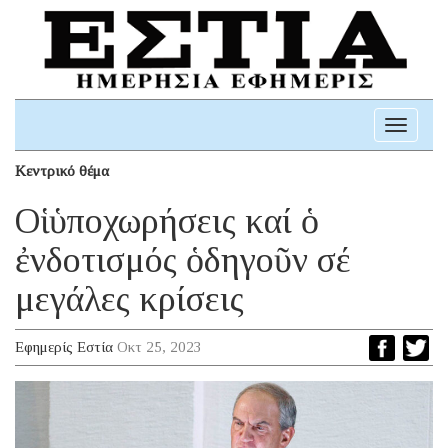
Toggle
navigati
Κεντρικό θέμα
Οἱ ὑποχωρήσεις καί ὁ
ἐνδοτισμός ὁδηγοῦν σέ
μεγάλες κρίσεις
Εφημερίς Εστία
Οκτ 25, 2023