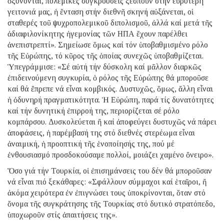
ὀξύνονται, πολεμικές συγκρούσεις ξεσποῦν στήν εὐρύτερη
γειτονιά μας, ἡ ἔνταση στήν διεθνῆ σκηνή αὐξάνεται, οἱ
σταθερές τοῦ ψυχροπολεμικοῦ διπολισμοῦ, ἀλλά καί μετά τῆς
ἀδιαφιλονίκητης ἡγεμονίας τῶν ΗΠΑ ἔχουν παρέλθει
ἀνεπιστρεπτί». Σημείωσε ὅμως καί τόν ὑποβαθμισμένο ρόλο
τῆς Εὐρώπης, τό κῦρος τῆς ὁποίας συνεχῶς ὑποβαθμίζεται.
Ὑπεγράμμισε: «Σέ αὐτή τήν δύσκολη καί μᾶλλον διαρκῶς
ἐπιδεινούμενη συγκυρία, ὁ ρόλος τῆς Εὐρώπης θά μποροῦσε
καί θά ἔπρεπε νά εἶναι κομβικός. Δυστυχῶς, ὅμως, ἄλλη εἶναι
ἡ ὀδυνηρή πραγματικότητα. Ἡ Εὐρώπη, παρά τίς δυνατότητες
καί τήν δυνητική ἐπιρροή της, περιορίζεται σέ ρόλο
κομπάρσου. Δυσκολεύεται ἤ καί ἀποφεύγει δυστυχῶς νά πάρει
ἀποφάσεις, ἡ παρέμβασή της στό διεθνές στερέωμα εἶναι
ἀναιμική, ἡ προοπτική τῆς ἑνοποίησής της, πού μέ
ἐνθουσιασμό προσδοκούσαμε πολλοί, μοιάζει χαμένο ὄνειρο».
Ὅσο γιά τήν Τουρκία, οἱ ἐπισημάνσεις του δέν θά μποροῦσαν
νά εἶναι πιό ξεκάθαρες: «Σφάλλουν σύμμαχοι καί ἑταῖροι, ἤ
ἀκόμα χειρότερα ἐν ἐπιγνώσει τους ὑποκρίνονται, ὅταν στό
ὄνομα τῆς συγκράτησης τῆς Τουρκίας στό δυτικό στρατόπεδο,
ὑποχωροῦν στίς ἀπαιτήσεις της».