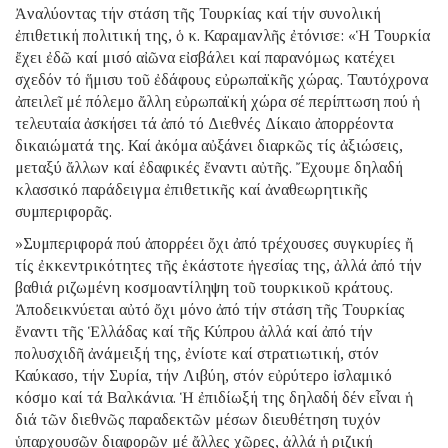
Ἀναλύοντας τήν στάση τῆς Τουρκίας καί τήν συνολική
ἐπιθετική πολιτική της, ὁ κ. Καραμανλῆς ἐτόνισε: «Ἡ Τουρκία
ἔχει ἐδῶ καί μισό αἰῶνα εἰσβάλει καί παρανόμως κατέχει
σχεδόν τό ἥμισυ τοῦ ἐδάφους εὐρωπαϊκῆς χώρας. Ταυτόχρονα
ἀπειλεῖ μέ πόλεμο ἄλλη εὐρωπαϊκή χώρα σέ περίπτωση πού ἡ
τελευταία ἀσκήσει τά ἀπό τό Διεθνές Δίκαιο ἀπορρέοντα
δικαιώματά της. Καί ἀκόμα αὐξάνει διαρκῶς τίς ἀξιώσεις,
μεταξύ ἄλλων καί ἐδαφικές ἔναντι αὐτῆς. Ἔχουμε δηλαδή
κλασσικό παράδειγμα ἐπιθετικῆς καί ἀναθεωρητικῆς
συμπεριφορᾶς.
»Συμπεριφορά πού ἀπορρέει ὄχι ἀπό τρέχουσες συγκυρίες ἤ
τίς ἐκκεντρικότητες τῆς ἑκάστοτε ἡγεσίας της, ἀλλά ἀπό τήν
βαθιά ριζωμένη κοσμοαντίληψη τοῦ τουρκικοῦ κράτους.
Ἀποδεικνύεται αὐτό ὄχι μόνο ἀπό τήν στάση τῆς Τουρκίας
ἔναντι τῆς Ἑλλάδας καί τῆς Κύπρου ἀλλά καί ἀπό τήν
πολυσχιδῆ ἀνάμειξή της, ἐνίοτε καί στρατιωτική, στόν
Καύκασο, τήν Συρία, τήν Λιβύη, στόν εὐρύτερο ἰσλαμικό
κόσμο καί τά Βαλκάνια. Ἡ ἐπιδίωξή της δηλαδή δέν εἶναι ἡ
διά τῶν διεθνῶς παραδεκτῶν μέσων διευθέτηση τυχόν
ὑπαρχουσῶν διαφορῶν μέ ἄλλες χῶρες, ἀλλά ἡ ριζική