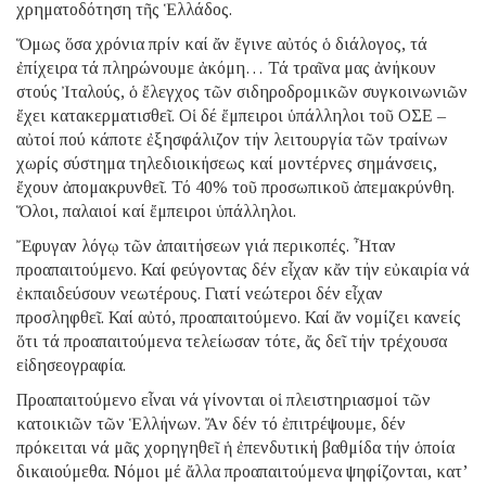
χρηματοδότηση τῆς Ἑλλάδος.
Ὅμως ὅσα χρόνια πρίν καί ἄν ἔγινε αὐτός ὁ διάλογος, τά
ἐπίχειρα τά πληρώνουμε ἀκόμη… Τά τραῖνα μας ἀνήκουν
στούς Ἰταλούς, ὁ ἔλεγχος τῶν σιδηροδρομικῶν συγκοινωνιῶν
ἔχει κατακερματισθεῖ. Οἱ δέ ἔμπειροι ὑπάλληλοι τοῦ ΟΣΕ –
αὐτοί πού κάποτε ἐξησφάλιζον τήν λειτουργία τῶν τραίνων
χωρίς σύστημα τηλεδιοικήσεως καί μοντέρνες σημάνσεις,
ἔχουν ἀπομακρυνθεῖ. Τό 40% τοῦ προσωπικοῦ ἀπεμακρύνθη.
Ὅλοι, παλαιοί καί ἔμπειροι ὑπάλληλοι.
Ἔφυγαν λόγῳ τῶν ἀπαιτήσεων γιά περικοπές. Ἦταν
προαπαιτούμενο. Καί φεύγοντας δέν εἶχαν κἄν τήν εὐκαιρία νά
ἐκπαιδεύσουν νεωτέρους. Γιατί νεώτεροι δέν εἶχαν
προσληφθεῖ. Καί αὐτό, προαπαιτούμενο. Καί ἄν νομίζει κανείς
ὅτι τά προαπαιτούμενα τελείωσαν τότε, ἄς δεῖ τήν τρέχουσα
εἰδησεογραφία.
Προαπαιτούμενο εἶναι νά γίνονται οἱ πλειστηριασμοί τῶν
κατοικιῶν τῶν Ἑλλήνων. Ἄν δέν τό ἐπιτρέψουμε, δέν
πρόκειται νά μᾶς χορηγηθεῖ ἡ ἐπενδυτική βαθμίδα τήν ὁποία
δικαιούμεθα. Νόμοι μέ ἄλλα προαπαιτούμενα ψηφίζονται, κατ’