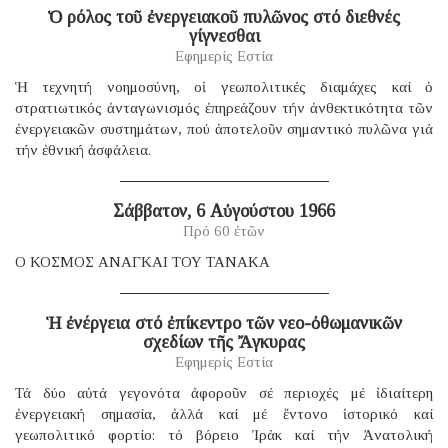
Ὁ ρόλος τοῦ ἐνεργειακοῦ πυλῶνος στό διεθνές
γίγνεσθαι
Εφημερίς Εστία
Ἡ τεχνητή νοημοσύνη, οἱ γεωπολιτικές διαμάχες καί ὁ
στρατιωτικός ἀνταγωνισμός ἐπηρεάζουν τήν ἀνθεκτικότητα τῶν
ἐνεργειακῶν συστημάτων, πού ἀποτελοῦν σημαντικό πυλῶνα γιά
τήν ἐθνική ἀσφάλεια.
Σάββατον, 6 Αὐγούστου 1966
Πρό 60 ἐτῶν
Ο ΚΟΣΜΟΣ ΑΝΑΓΚΑΙ ΤΟΥ ΤΑΝΑΚΑ
Ἡ ἐνέργεια στό ἐπίκεντρο τῶν νεο-ὀθωμανικῶν
σχεδίων τῆς Ἄγκυρας
Εφημερίς Εστία
Τά δύο αὐτά γεγονότα ἀφοροῦν σέ περιοχές μέ ἰδιαίτερη
ἐνεργειακή σημασία, ἀλλά καί μέ ἔντονο ἱστορικό καί
γεωπολιτικό φορτίο: τό βόρειο Ἰράκ καί τήν Ἀνατολική