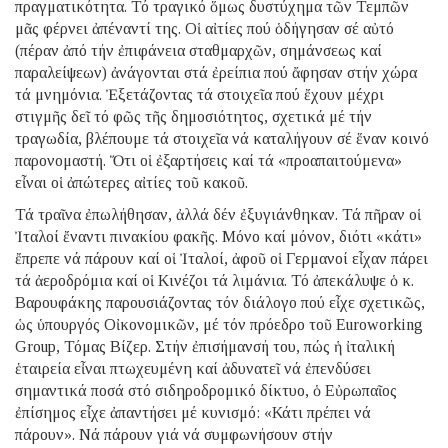
πραγματικότητα. Τό τραγικό ὅμως δυστύχημα τῶν Τεμπῶν
μᾶς φέρνει ἀπέναντί της. Οἱ αἰτίες πού ὁδήγησαν σέ αὐτό
(πέραν ἀπό τήν ἐπιφάνεια σταθμαρχῶν, σημάνσεως καί
παραλείψεων) ἀνάγονται στά ἐρείπια πού ἄφησαν στήν χώρα
τά μνημόνια. Ἐξετάζοντας τά στοιχεῖα πού ἔχουν μέχρι
στιγμῆς δεῖ τό φῶς τῆς δημοσιότητος, σχετικά μέ τήν
τραγωδία, βλέπουμε τά στοιχεῖα νά καταλήγουν σέ ἕναν κοινό
παρονομαστή. Ὅτι οἱ ἐξαρτήσεις καί τά «προαπαιτούμενα»
εἶναι οἱ ἀπώτερες αἰτίες τοῦ κακοῦ.
Τά τραῖνα ἐπωλήθησαν, ἀλλά δέν ἐξυγιάνθηκαν. Τά πῆραν οἱ
Ἰταλοί ἔναντι πινακίου φακῆς. Μόνο καί μόνον, διότι «κάτι»
ἔπρεπε νά πάρουν καί οἱ Ἰταλοί, ἀφοῦ οἱ Γερμανοί εἶχαν πάρει
τά ἀεροδρόμια καί οἱ Κινέζοι τά λιμάνια. Τό ἀπεκάλυψε ὁ κ.
Βαρουφάκης παρουσιάζοντας τόν διάλογο πού εἶχε σχετικῶς,
ὡς ὑπουργός Οἰκονομικῶν, μέ τόν πρόεδρο τοῦ Euroworking
Group, Τόμας Βίζερ. Στήν ἐπισήμανσή του, πώς ἡ ἰταλική
ἑταιρεία εἶναι πτωχευμένη καί ἀδυνατεῖ νά ἐπενδύσει
σημαντικά ποσά στό σιδηροδρομικό δίκτυο, ὁ Εὐρωπαῖος
ἐπίσημος εἶχε ἀπαντήσει μέ κυνισμό: «Κάτι πρέπει νά
πάρουν». Νά πάρουν γιά νά συμφωνήσουν στήν