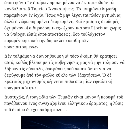
ἀπαίτησιν τῶν ἑταίρων προκειμένου νά ἐκταμιευθοῦν τά
κονδύλια τοῦ Ταμείου Ἀνακάμψεως. Τά μνημόνια δηλαδή
παραμένουν ἐν ἰσχύι. Ἴσως νά μήν λέγονται πλέον μνημόνια,
ἀλλά ἡ χώρα παραμένει δεσμευμένη. Καί κρίσιμες ὑποδομές –
ὄχι μόνον οἱ σιδηροδρομικές– ἔχουν καταστεῖ ἐρείπια, χωρίς
νά ὑπάρχει ἐλπίς ἀποκαταστάσεως, ὅσο τοὐλάχιστον
παραμένουμε ὑπό τήν δαμόκλειο σπάθη τῶν
προαπαιτουμένων.
Δέν τολμᾶμε νά διανοηθοῦμε γιά πόσο ἀκόμη θά κρατήσει
αὐτό, καθώς βλέπουμε τίς κυβερνήσεις μας νά μήν τολμοῦν νά
λάβουν τίς δύσκολες ἀποφάσεις πού ἀπαιτοῦνται γιά νά
ξεφύγουμε ἀπό τόν φαῦλο κύκλο τῶν ἐξαρτήσεων. Ὁ δέ
κρατικός μηχανισμός σέρνεται πίσω ἀπό μίαν ἐφιαλτική
πραγματικότητα…
Δυστυχῶς, ἡ τραγωδία τῶν Τεμπῶν εἶναι μόνον ἡ κορυφή τοῦ
παγόβουνου ἑνός συνεχιζομένου ἑλληνικοῦ δράματος, ἡ λύσις
τοῦ ὁποίου ἀπέχει ἀκόμη πολύ…