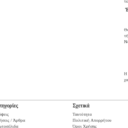
τῶ
Ἐ
Θ
τ
N
H 
χα
τηγορίες
Σχετικά
ψεις
Ταυτότητα
ήσεις / Άρθρα
Πολιτική Απορρήτου
ωτοσέλιδα
Όροι Χρήσης