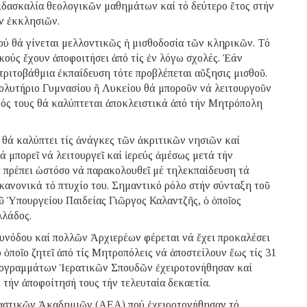
διδασκαλία θεολογικῶν μαθημάτων καί τό δεύτερο ἔτος στήν
ν ἐκκλησιῶν.
ύ θά γίνεται μελλοντικῶς ἡ μισθοδοσία τῶν κληρικῶν. Τό
κούς ἔχουν ἀποφοιτήσει ἀπό τίς ἐν λόγω σχολές. Ἐάν
 τριτοβάθμια ἐκπαίδευση τότε προβλέπεται αὔξησις μισθοῦ.
πολυτήριο Γυμνασίου ἤ Λυκείου θά μποροῦν νά λειτουργοῦν
σθός τους θά καλύπτεται ἀποκλειστικά ἀπό τήν Μητρόπολη
ύ θά καλύπτει τίς ἀνάγκες τῶν ἀκριτικῶν νησιῶν καί
ά μπορεῖ νά λειτουργεῖ καί ἱερεύς ἀμέσως μετά τήν
 πρέπει ὡστόσο νά παρακολουθεῖ μέ τηλεκπαίδευση τά
κανονικά τό πτυχίο του. Σημαντικό ρόλο στήν σύνταξη τοῦ
 Ὑπουργείου Παιδείας Γιῶργος Καλαντζῆς, ὁ ὁποῖος
λλάδος.
Συνόδου καί πολλῶν Ἀρχιερέων φέρεται νά ἔχει προκαλέσει
 ὁποῖο ζητεῖ ἀπό τίς Μητροπόλεις νά ἀποστείλουν ἕως τίς 31
ρογραμμάτων Ἱερατικῶν Σπουδῶν ἐχειροτονήθησαν καί
τήν ἀποφοίτησή τους τήν τελευταία δεκαετία.
αστικῶν Ἀκαδημιῶν (ΑΕΑ) πού ἐχειροτονήθησαν τό