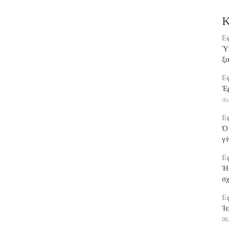
Κ
Εφ
Ὑπ
ξα
Εφ
Ἐ
Αυ
Εφ
Ὁ 
γί
Εφ
Ἡ
σ
Εφ
Ἱε
06