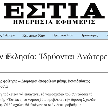
ις / Άρθρα
Πρωτοσέλιδα
Προσφορές
Β
Κεντρικό θέμα
ν Ἐκκλησία: Ἱδρύονται Ἀνώτερ
ής φοίτησις – Διορισμοί ἀποφοίτων μέσης ἐκπαιδεύσεως
δοσία
πρόκειται νά εἰσαγάγει τό νομοσχέδιο πού συντάσσει τό
ῆς «Ἑστίας», τό νομοσχέδιο προβλέπει τήν ἵδρυση Σχολῶν
. Οἱ δέ σχολές θά ὑπάγονται στήν δευτεροβάθμια