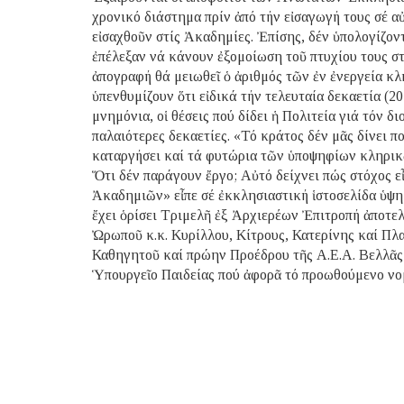
χρονικό διάστημα πρίν ἀπό τήν εἰσαγωγή τους σέ α
εἰσαχθοῦν στίς Ἀκαδημίες. Ἐπίσης, δέν ὑπολογίζοντ
ἐπέλεξαν νά κάνουν ἐξομοίωση τοῦ πτυχίου τους σ
ἀπογραφή θά μειωθεῖ ὁ ἀριθμός τῶν ἐν ἐνεργεία κλ
ὑπενθυμίζουν ὅτι εἰδικά τήν τελευταία δεκαετία (2
μνημόνια, οἱ θέσεις πού δίδει ἡ Πολιτεία γιά τόν δ
παλαιότερες δεκαετίες. «Τό κράτος δέν μᾶς δίνει πο
καταργήσει καί τά φυτώρια τῶν ὑποψηφίων κληρικῶν
Ὅτι δέν παράγουν ἔργο; Αὐτό δείχνει πώς στόχος 
Ἀκαδημιῶν» εἶπε σέ ἐκκλησιαστική ἱστοσελίδα ὑψ
ἔχει ὁρίσει Τριμελῆ ἐξ Ἀρχιερέων Ἐπιτροπή ἀποτε
Ὠρωποῦ κ.κ. Κυρίλλου, Κίτρους, Κατερίνης καί Πλα
Καθηγητοῦ καί πρώην Προέδρου τῆς Α.Ε.Α. Βελλᾶς 
Ὑπουργεῖο Παιδείας πού ἀφορᾶ τό προωθούμενο νο