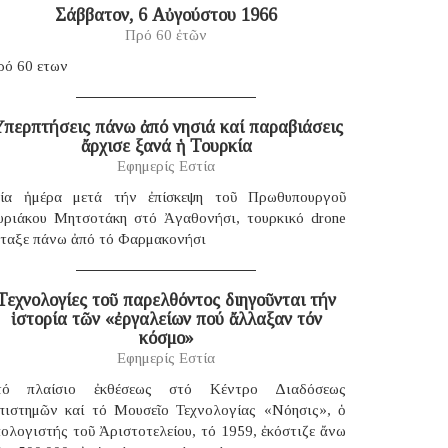
Σάββατον, 6 Αὐγούστου 1966
Πρό 60 ἐτῶν
ρό 60 ετων
περπτήσεις πάνω ἀπό νησιά καί παραβιάσεις
ἄρχισε ξανά ἡ Τουρκία
Εφημερίς Εστία
ία ἡμέρα μετά τήν ἐπίσκεψη τοῦ Πρωθυπουργοῦ
υριάκου Μητσοτάκη στό Ἀγαθονήσι, τουρκικό drone
έταξε πάνω ἀπό τό Φαρμακονήσι
Τεχνολογίες τοῦ παρελθόντος διηγοῦνται τήν
ἱστορία τῶν «ἐργαλείων πού ἄλλαξαν τόν
κόσμο»
Εφημερίς Εστία
τό πλαίσιο ἐκθέσεως στό Κέντρο Διαδόσεως
πιστημῶν καί τό Μουσεῖο Τεχνολογίας «Νόησις», ὁ
ολογιστής τοῦ Ἀριστοτελείου, τό 1959, ἐκόστιζε ἄνω