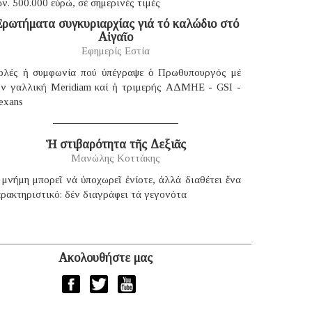
ν. 500.000 εὐρώ, σέ σημερινές τιμές
ρωτήματα συγκυριαρχίας γιά τό καλώδιο στό
Αἰγαῖο
Εφημερίς Εστία
ολές ἡ συμφωνία πού ὑπέγραψε ὁ Πρωθυπουργός μέ
ήν γαλλική Μeridiam καί ἡ τριμερής ΑΔΜΗΕ - GSI -
exans
Ἡ στιβαρότητα τῆς Δεξιᾶς
Μανώλης Κοττάκης
μνήμη μπορεῖ νά ὑποχωρεῖ ἐνίοτε, ἀλλά διαθέτει ἕνα
ρακτηριστικό: δέν διαγράφει τά γεγονότα
Ακολουθήστε μας