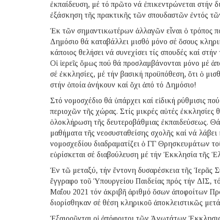
ἐκπαίδευση, μέ τό πρῶτο νά ἐπικεντρώνεται στήν 
ἐξάσκηση τῆς πρακτικῆς τῶν σπουδαστῶν ἐντός τῶ
Ἐκ τῶν σημαντικωτέρων ἀλλαγῶν εἶναι ὁ τρόπος πο
Δημόσιο θά καταβάλλει μισθό μόνο σέ ὅσους κληρι
κάποιος θελήσει νά συνεχίσει τίς σπουδές καί στήν
Οἱ ἱερεῖς ὅμως πού θά προσλαμβάνονται μόνο μέ ἀ
σέ ἐκκλησίες, μέ τήν βασική προϋπόθεση, ὅτι ὁ μι
στήν ὁποία ἀνήκουν καί ὄχι ἀπό τό Δημόσιο!
Στό νομοσχέδιο θά ὑπάρχει καί εἰδική ρύθμισις πο
περιοχῶν τῆς χώρας. Στίς μικρές αὐτές ἐκκλησίες θ
ὁλοκλήρωση τῆς δευτεροβάθμιας ἐκπαιδεύσεως. Θά
μαθήματα τῆς νεοσυσταθείσης σχολῆς καί νά λάβει 
νομοσχεδίου διαδραματίζει ὁ ΓΓ Θρησκευμάτων τοῦ
εὑρίσκεται σέ διαβούλευση μέ τήν Ἐκκλησία τῆς Ἑ
Ἐν τῶ μεταξύ, τήν ἔντονη δυσαρέσκεια τῆς Ἱερᾶς 
ἔγγραφο τοῦ Ὑπουργείου Παιδείας πρός τήν ΔΙΣ, τό
Μαΐου 2021 τόν ἀκριβῆ ἀριθμό ὅσων ἀποφοίτων Π
διορίσθηκαν σέ θέση κληρικοῦ ἀποκλειστικῶς μετά 
Ἐξαιροῦνται οἱ ἀπόφοιτοι τῶν Ἀνωτάτων Ἐκκλησι