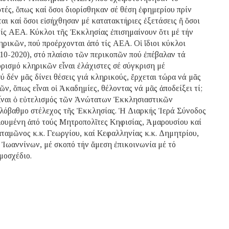
ὐτές, ὅπως καί ὅσοι διορίσθηκαν σέ θέση ἐφημερίου πρίν
αι καί ὅσοι εἰσήχθησαν μέ κατατακτήριες ἐξετάσεις ἤ ὅσοι
τίς ΑΕΑ. Κύκλοι τῆς Ἐκκλησίας ἐπισημαίνουν ὅτι μέ τήν
ηρικῶν, πού προέρχονται ἀπό τίς ΑΕΑ. Οἱ ἴδιοι κύκλοι
010-2020), στό πλαίσιο τῶν περικοπῶν πού ἐπέβαλαν τά
ιορισμό κληρικῶν εἶναι ἐλάχιστες σέ σύγκριση μέ
ύ δέν μᾶς δίνει θέσεις γιά κληρικούς, ἔρχεται τώρα νά μᾶς
, ὅπως εἶναι οἱ Ἀκαδημίες, θέλοντας νά μᾶς ἀποδείξει τί;
εἶναι ὁ εὐτελισμός τῶν Ἀνώτατων Ἐκκλησιαστικῶν
ηλόβαθμο στέλεχος τῆς Ἐκκλησίας. Ἡ Διαρκής Ἱερά Σύνοδος
λουμένη ἀπό τούς Μητροπολῖτες Κηφισίας, Ἀμαρουσίου καί
ταμῶνος κ.κ. Γεωργίου, καί Κεφαλληνίας κ.κ. Δημητρίου,
Ἰωαννίνων, μέ σκοπό τήν ἄμεση ἐπικοινωνία μέ τό
μοσχέδιο.