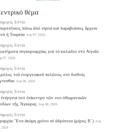
εντρικό θέμα
ημερίς Εστία
ερπτήσεις πάνω ἀπό νησιά καί παραβιάσεις ἄρχισε
νά ἡ Τουρκία
Αυγ 07, 2026
ημερίς Εστία
ρωτήματα συγκυριαρχίας γιά τό καλώδιο στό Αἰγαῖο
γ 07, 2026
ημερίς Εστία
ρόλος τοῦ ἐνεργειακοῦ πυλῶνος στό διεθνές
γνεσθαι
Αυγ 06, 2026
ημερίς Εστία
 ἐνέργεια στό ἐπίκεντρο τῶν νεο-ὀθωμανικῶν
χεδίων τῆς Ἄγκυρας
Αυγ 06, 2026
ημερίς Εστία
ραρχία: Ἕνα ἀκόμη χρόνο σέ ἀδράνεια (μέρος B΄)
Αυγ
, 2026