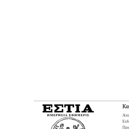
Κα
Από
Ειδ
Πρ