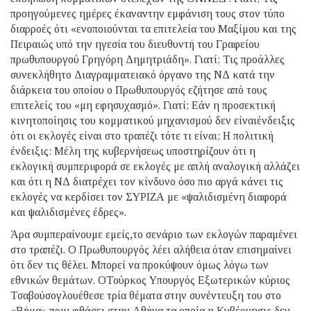
προηγούμενες ημέρες έκαναντην εμφάνιση τους στον τύπο
διαρροές ότι «ενοποιούνται τα επιτελεία του Μαξίμου και της
Πειραιώς υπό την ηγεσία του διευθυντή του Γραφείου
πρωθυπουργού Γρηγόρη Δημητριάδη». Γιατί; Τις προάλλες
συνεκλήθητο Διαγραμματειακό όργανο της ΝΔ κατά την
διάρκεια του οποίου ο Πρωθυπουργός εζήτησε από τους
επιτελείς του «μη εφησυχασμό». Γιατί; Εάν η προσεκτική
κινητοποίησις του κομματικού μηχανισμού δεν είναιένδειξις
ότι οι εκλογές είναι στο τραπέζι τότε τι είναι; Η πολιτική
ένδειξις: Μέλη της κυβερνήσεως υποστηρίζουν ότι η
εκλογική συμπεριφορά σε εκλογές με απλή αναλογική αλλάζει
και ότι η ΝΔ διατρέχει τον κίνδυνο όσο πιο αργά κάνει τις
εκλογές να κερδίσει τον ΣΥΡΙΖΑ με «ψαλιδισμένη διαφορά
και ψαλιδισμένες έδρες».
Άρα συμπεραίνουμε εμείς,το σενάριο των εκλογών παραμένει
στο τραπέζι. Ο Πρωθυπουργός λέει αλήθεια όταν επισημαίνει
ότι δεν τις θέλει. Μπορεί να προκύψουν όμως λόγω των
εθνικών θεμάτων. ΟΤούρκος Υπουργός Εξωτερικών κύριος
Τσαβούσογλουέθεσε τρία θέματα στην συνέντευξη του στο
«Βήμα» πριν φθάσει στην Αθήνα τα οποία η Κυβέρνησις δεν