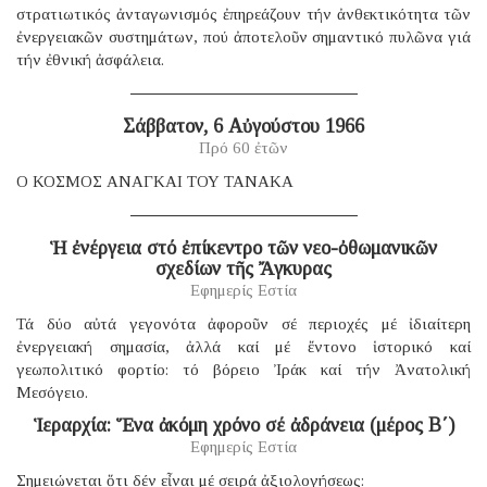
στρατιωτικός ἀνταγωνισμός ἐπηρεάζουν τήν ἀνθεκτικότητα τῶν
ἐνεργειακῶν συστημάτων, πού ἀποτελοῦν σημαντικό πυλῶνα γιά
τήν ἐθνική ἀσφάλεια.
Σάββατον, 6 Αὐγούστου 1966
Πρό 60 ἐτῶν
Ο ΚΟΣΜΟΣ ΑΝΑΓΚΑΙ ΤΟΥ ΤΑΝΑΚΑ
Ἡ ἐνέργεια στό ἐπίκεντρο τῶν νεο-ὀθωμανικῶν
σχεδίων τῆς Ἄγκυρας
Εφημερίς Εστία
Τά δύο αὐτά γεγονότα ἀφοροῦν σέ περιοχές μέ ἰδιαίτερη
ἐνεργειακή σημασία, ἀλλά καί μέ ἔντονο ἱστορικό καί
γεωπολιτικό φορτίο: τό βόρειο Ἰράκ καί τήν Ἀνατολική
Μεσόγειο.
Ἱεραρχία: Ἕνα ἀκόμη χρόνο σέ ἀδράνεια (μέρος B΄)
Εφημερίς Εστία
Σημειώνεται ὅτι δέν εἶναι μέ σειρά ἀξιολογήσεως: