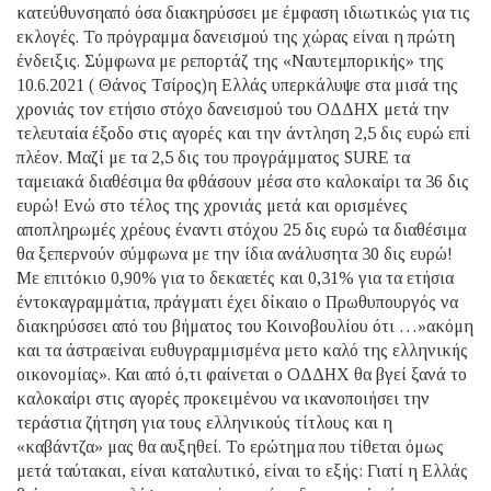
κατεύθυνσηαπό όσα διακηρύσσει με έμφαση ιδιωτικώς για τις
εκλογές. Το πρόγραμμα δανεισμού της χώρας είναι η πρώτη
ένδειξις. Σύμφωνα με ρεπορτάζ της «Ναυτεμπορικής» της
10.6.2021 ( Θάνος Τσίρος)η Ελλάς υπερκάλυψε στα μισά της
χρονιάς τον ετήσιο στόχο δανεισμού του ΟΔΔΗΧ μετά την
τελευταία έξοδο στις αγορές και την άντληση 2,5 δις ευρώ επί
πλέον. Μαζί με τα 2,5 δις του προγράμματος SURE τα
ταμειακά διαθέσιμα θα φθάσουν μέσα στο καλοκαίρι τα 36 δις
ευρώ! Ενώ στο τέλος της χρονιάς μετά και ορισμένες
αποπληρωμές χρέους έναντι στόχου 25 δις ευρώ τα διαθέσιμα
θα ξεπερνούν σύμφωνα με την ίδια ανάλυσητα 30 δις ευρώ!
Με επιτόκιο 0,90% για το δεκαετές και 0,31% για τα ετήσια
έντοκαγραμμάτια, πράγματι έχει δίκαιο ο Πρωθυπουργός να
διακηρύσσει από του βήματος του Κοινοβουλίου ότι …»ακόμη
και τα άστραείναι ευθυγραμμισμένα μετο καλό της ελληνικής
οικονομίας». Και από ό,τι φαίνεται ο ΟΔΔΗΧ θα βγεί ξανά το
καλοκαίρι στις αγορές προκειμένου να ικανοποιήσει την
τεράστια ζήτηση για τους ελληνικούς τίτλους και η
«καβάντζα» μας θα αυξηθεί. Το ερώτημα που τίθεται όμως
μετά ταύτακαι, είναι καταλυτικό, είναι το εξής: Γιατί η Ελλάς