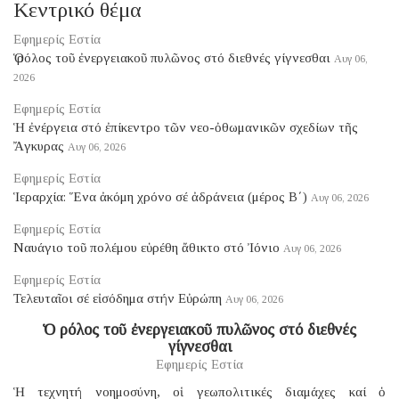
Κεντρικό θέμα
Εφημερίς Εστία
Ὁ ρόλος τοῦ ἐνεργειακοῦ πυλῶνος στό διεθνές γίγνεσθαι
Αυγ 06,
2026
Εφημερίς Εστία
Ἡ ἐνέργεια στό ἐπίκεντρο τῶν νεο-ὀθωμανικῶν σχεδίων τῆς
Ἄγκυρας
Αυγ 06, 2026
Εφημερίς Εστία
Ἱεραρχία: Ἕνα ἀκόμη χρόνο σέ ἀδράνεια (μέρος B΄)
Αυγ 06, 2026
Εφημερίς Εστία
Ναυάγιο τοῦ πολέμου εὑρέθη ἄθικτο στό Ἰόνιο
Αυγ 06, 2026
Εφημερίς Εστία
Τελευταῖοι σέ εἰσόδημα στήν Εὐρώπη
Αυγ 06, 2026
Ὁ ρόλος τοῦ ἐνεργειακοῦ πυλῶνος στό διεθνές
γίγνεσθαι
Εφημερίς Εστία
Ἡ τεχνητή νοημοσύνη, οἱ γεωπολιτικές διαμάχες καί ὁ