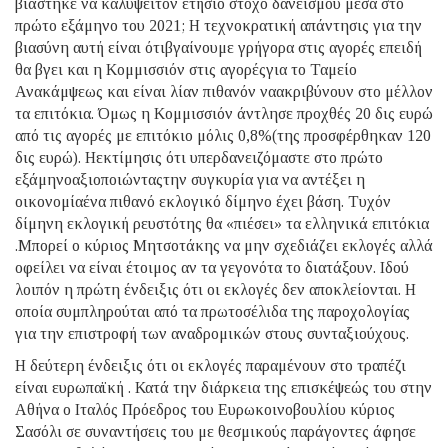
βιάστηκε να καλύψειτον ετήσιο στόχο δανεισμού μέσα στο
πρώτο εξάμηνο του 2021; Η τεχνοκρατική απάντησις για την
βιασύνη αυτή είναι ότιβγαίνουμε γρήγορα στις αγορές επειδή
θα βγει και η Κομμισσιόν στις αγορέςγια το Ταμείο
Ανακάμψεως και είναι λίαν πιθανόν ναακριβύνουν στο μέλλον
τα επιτόκια. Όμως η Κομμισσιόν άντλησε προχθές 20 δις ευρώ
από τις αγορές με επιτόκιο μόλις 0,8%(της προσφέρθηκαν 120
δις ευρώ). Ηεκτίμησις ότι υπερδανειζόμαστε στο πρώτο
εξάμηνοαξιοποιώνταςτην συγκυρία για να αντέξει η
οικονομίαένα πιθανό εκλογικό δίμηνο έχει βάση. Τυχόν
δίμηνη εκλογική ρευστότης θα «πιέσει» τα ελληνικά επιτόκια
.Μπορεί ο κύριος Μητσοτάκης να μην σχεδιάζει εκλογές αλλά
οφείλει να είναι έτοιμος αν τα γεγονότα το διατάξουν. Ιδού
λοιπόν η πρώτη ένδειξις ότι οι εκλογές δεν αποκλείονται. Η
οποία συμπληρούται από τα πρωτοσέλιδα της παροχολογίας
για την επιστροφή των αναδρομικών στους συνταξιούχους.
Η δεύτερη ένδειξις ότι οι εκλογές παραμένουν στο τραπέζι
είναι ευρωπαϊκή . Κατά την διάρκεια της επισκέψεώς του στην
Αθήνα ο Ιταλός Πρόεδρος του Ευρωκοινοβουλίου κύριος
Σασόλι σε συναντήσεις του με θεσμικούς παράγοντες άφησε