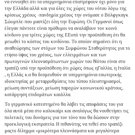
να εννοηθεί ότι τα υπερμνημόνια επιστρέφουν όχι μόνο για
την Ελλάδα αλλά και για όλες τις χώρες του νότου λόγω της
κρίσεως χρέους -πανδημία χρέους την ονόμασε ο Βόλφγκαγκ
Σώυμπλε-που μαστίζει όλη την Ευρώπη. Οι Γερμανοί όπως
έλεγαν πάντοτε είναι πρόθυμοι να αναλάβουν τον κοινό
κίνδυνο για τρίτες χώρες της ΕΕυπό την προϋπόθεση ότι θα
μειωθεί το κόστος του κινδύνου. Το οποίον σημαίνει ότι η
αναθεώρησις των στόχων του Συμφώνου Σταθερότητος για το
ετήσιο ύψος του χρέους, των ελλειμμάτων και των
πρωτογενών πλεονασμάτωντων χωρών του Νότου είναι στο
τραπέζι υπό την προϋπόθεση ότι χώρες όπως ηΓαλλία, η Ιταλία
, η Ελλάς κ.α θα δεσμευθούν σε υπερμνημόνια εσωτερικής
ιδιοκτησίας με μεταρρυθμίσεις του τύπου πλειστηριασμοί,
μείωση συντάξεων, μείωση παροχών κοινωνικού κράτους,
κατάργηση επιδομάτων καιάλλα.
Το γερμανικό κατεστημένο θα λάβει τις αποφάσεις του για
όλα αυτά μέσα στο καλοκαίρι και αναλόγως θα νουθετήσει τις
πολιτικές του δυνάμεις για τον τόνο που θα δώσουν στην
προεκλογική εκστρατεία. Η πιθανότης να τεθεί στο τραπέζι
μαςτο δίλημμα «μικρότερα πλεονάσματα και μεγαλύτερα