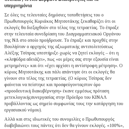
υπερμνημόνια
Σε όλες τις τελευταίες δημόσιες τοποθετήσεις του ο
Πρωθυπουργός Κυριάκος Μητσοτάκης ξεκαθαρίζει ότι οι
εκλογές θα διεξαχθούν στο τέλος της τετραετίας. Το έπραξε
στην τελευταία συνεδρίαση του Διαγραμματειακού Οργάνου
της ΝΔ στο οποίο προήδρευσε. Το έπραξε και προχθές στην
Βουλήόταν ο αρχηγός της αξιωματικής αντιπολιτεύσεως
Αλέξης Τσίπρας υπεστήριξε-χωρίς να ζητεί εκλογές – ότι η
«κλεψύδρα αδειάζει», πως «οι μέρες σας στην εξουσία είναι
μετρημένες» και ότι «έχει αρχίσει η αντίστροφη μέτρηση». Ο
κύριος Μητσοτάκης και πάλι απάντησε ότι οι εκλογές θα
γίνουν στο τέλος της τετραετίας. (Ο κύριος Τσίπρας δεν
φαίνεται να πείστηκε και προσφεύγονταςστον όρο
«προοδευτική διακυβέρνηση» έκανε εμμέσως πρόταση
μετεκλογικήςσυνεργασίας στην Πρόεδρο του ΚΙΝΑΛ
προβάλλοντας ως σημείο συμφωνίας τους την κατάργηση του
εργασιακού νόμου).
Αλλά και στις ιδιωτικές του συνομιλίες ο Πρωθυπουργός
διαβεβαιώνει τους πάντες ότι δεν θα γίνουν εκλογές. «100%»,