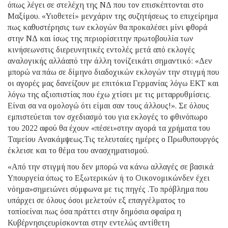
όπως λέγει σε στελέχη της ΝΔ που τον επισκέπτονται στο
Μαξίμου. «Υιοθετεί» μενχάριν της συζητήσεως το επιχείρημα
πως καθυστέρησις των εκλογών θα προκαλέσει μίνι φθορά
στην ΝΔ και ίσως της περιορίσειτην πρωτοβουλία των
κινήσεωνστις διερευνητικές εντολές μετά από εκλογές
αναλογικής αλλάαπό την άλλη τονίζεικάτι σημαντικό: «Δεν
μπορώ να πάω σε δίμηνο διαδοχικών εκλογών την στιγμή που
οι αγορές μας δανείζουν με επιτόκια Γερμανίας λόγω ΕΚΤ και
λόγω της αξιοπιστίας που έχω χτίσει με τις μεταρρυθμίσεις.
Είναι σα να ομολογώ ότι είμαι σαν τους άλλους!». Σε όλους
εμπιστεύεται τον σχεδιασμό του για εκλογές το φθινόπωρο
του 2022 αφού θα έχουν «πέσει»στην αγορά τα χρήματα του
Ταμείου Ανακάμψεως.Τις τελευταίες ημέρες ο Πρωθυπουργός
έκλεισε και το θέμα του ανασχηματισμού.
«Από την στιγμή που δεν μπορώ να κάνω αλλαγές σε βασικά
Υπουργεία όπως το Εξωτερικών ή το Οικονομικώνδεν έχει
νόημα»σημειώνει σύμφωνα με τις πηγές .Το πρόβλημα που
υπάρχει σε όλους όσοι μελετούν εξ επαγγέλματος το
τοπίοείναι πως όσα πράττει στην δημόσια σφαίρα η
Κυβέρνησιςευρίσκονται στην εντελώς αντίθετη