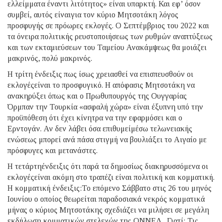
ελλείμματα έναντι λιτότητος» είναι υπαρκτή. Και εφ’ όσον
συμβεί, αυτός είναιγια τον κύριο Μητσοτάκη λόγος
προσφυγής σε πρόωρες εκλογές. Ο Σεπτέμβριος του 2022 και
τα όνειρα πολιτικής ρευστοποιήσεως των ρυθμών αναπτύξεως
και των εκταμιεύσεων του Ταμείου Ανακάμψεως θα μοιάζει
μακρινός, πολύ μακρινός.
Η τρίτη ένδειξις πως ίσως χρειασθεί να επισπευσθούν οι
εκλογέςείναι το προσφυγικό. Η απόφασις Μητσοτάκη να
ανακηρύξει όπως και ο Πρωθυπουργός της Ουγγαρίας
Όρμπαν την Τουρκία «ασφαλή χώρα» είναι έξυπνη υπό την
προϋπόθεση ότι έχει κίνητρα να την εφαρμόσει και ο
Ερντογάν. Αν δεν λάβει όσα επιθυμείμέσω τελωνειακής
ενώσεως μπορεί ανά πάσα στιγμή να βουλιάξει το Αιγαίο με
πρόσφυγες και μετανάστες.
Η τετάρτηένδειξις ότι παρά τα δημοσίως διακηρυσσόμενα οι
εκλογέςείναι ακόμη στο τραπέζι είναι πολιτική και κομματική.
Η κομματική ένδειξις:Το επόμενο Σάββατο στις 26 του μηνός
Ιουνίου ο οποίος θεωρείται παραδοσιακά νεκρός κομματικά
μήνας ο κύριος Μητσοτάκης σχεδιάζει να μιλήσει σε μεγάλη
εκδήλωση κομματικών στελεχών της ΟΝΝΕΔ . Γιατί; Τις