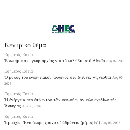
Κεντρικό θέμα
Εφημερίς Εστία
Ἐρωτήματα συγκυριαρχίας γιά τό καλώδιο στό Αἰγαῖο
Αυγ 07, 2026
Εφημερίς Εστία
Ὁ ρόλος τοῦ ἐνεργειακοῦ πυλῶνος στό διεθνές γίγνεσθαι
Αυγ 06,
2026
Εφημερίς Εστία
Ἡ ἐνέργεια στό ἐπίκεντρο τῶν νεο-ὀθωμανικῶν σχεδίων τῆς
Ἄγκυρας
Αυγ 06, 2026
Εφημερίς Εστία
Ἱεραρχία: Ἕνα ἀκόμη χρόνο σέ ἀδράνεια (μέρος B΄)
Αυγ 06, 2026