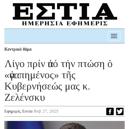
Toggle
navigati
Κεντρικό θέμα
Λίγο πρίν ἀπό τήν πτώση ὁ
«ἀγαπημένος» τῆς
Κυβερνήσεώς μας κ.
Ζελένσκυ
Εφημερίς Εστία
Φεβ 27, 2025