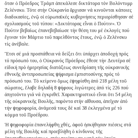
ὅταν ὁ Πρόεδρος Τράμπ ἀπεκάλεσε δικτάτορα τόν Βολόντυμρ
Ζελένσκυ. Τότε στήν Οὐκρανία ἄρχισαν νά κινοῦνται κάποιες
διαδικασίες, ἐνῷ οἱ εὐρωπαϊκές κυβερνήσεις περιορίσθησαν σέ
σχολιασμούς τοῦ τύπου: «Δικτάτορας εἶναι ὁ Πούτιν». Ὁ
Πούτιν βεβαίως ἐπανεβεβαίωσε τήν θέση του μέ ἐκλογές πού
ἔγιναν τόν Μάρτιο τοῦ παρελθόντος ἔτους, ἐνῷ ὁ Ζελένσκυ
τίς ἀνέβαλε.
Ἔτσι σέ μιά προσπάθεια νά δείξει ὅτι ὑπάρχει ἀποδοχή πρός
τό πρόσωπό του, ὁ Οὐκρανός Πρόεδρος ἔθεσε τήν Δευτέρα σέ
εἰδική πρό ἡμερησίας διατάξεως συνεδρίαση τῆς οὐκρανικῆς
ἐθνικῆς ἀντιπροσωπείας ψήφισμα ἐμπιστοσύνης πρός τό
πρόσωπό του. Τό κείμενο ὅμως ἐψηφίσθη ἀπό 218 μέλη τοῦ
σώματος, ἔλαβε δηλαδή 8 ψήφους λιγώτερες ἀπό τίς 226 πού
ἀπῃτοῦντο γιά νά ἐγκριθεῖ. Χαρακτηριστικό εἶναι ὅτι 54 μέλη
τῆς οὐκρανικῆς Βουλῆς, παρόντα στήν αἴθουσα, ἀπεῖχαν ἀπό
τήν ψηφοφορία, ἀνάμεσά τους δέ καί 38 ἐκλεγμένα μέ τό
κόμμα τοῦ Προέδρου.
Ἡ ψηφοφορία ἐπανελήφθη χθές, ἀφοῦ ἠσκήθησαν πιέσεις στά
μέλη τῆς Βουλῆς καί προεβλήθη ὁ κίνδυνος τῆς