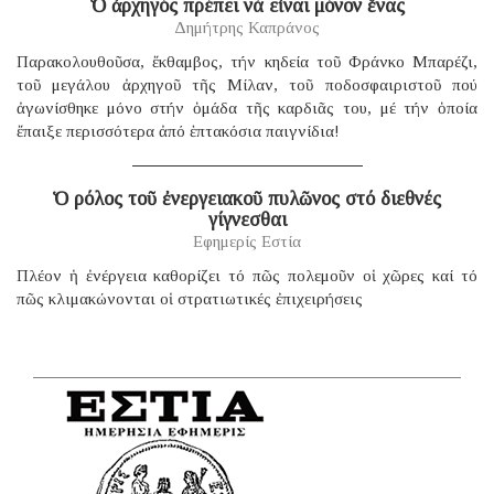
Ὁ ἀρχηγός πρέπει νά εἶναι μόνον ἕνας
Δημήτρης Καπράνος
Παρακολουθοῦσα, ἔκθαμβος, τήν κηδεία τοῦ Φράνκο Μπαρέζι,
τοῦ μεγάλου ἀρχηγοῦ τῆς Μίλαν, τοῦ ποδοσφαιριστοῦ πού
ἀγωνίσθηκε μόνο στήν ὁμάδα τῆς καρδιᾶς του, μέ τήν ὁποία
ἔπαιξε περισσότερα ἀπό ἑπτακόσια παιγνίδια!
Ὁ ρόλος τοῦ ἐνεργειακοῦ πυλῶνος στό διεθνές
γίγνεσθαι
Εφημερίς Εστία
Πλέον ἡ ἐνέργεια καθορίζει τό πῶς πολεμοῦν οἱ χῶρες καί τό
πῶς κλιμακώνονται οἱ στρατιωτικές ἐπιχειρήσεις