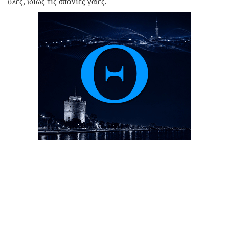
ὗλες, ἰδίως τίς σπάνιες γαῖες.