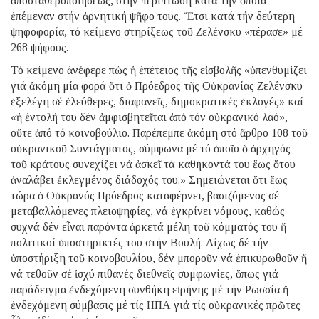
ἀποσταθεροποιήσεως, στήν περίπτωση κατά τήν ὁποία
ἐπέμεναν στήν ἀρνητική ψῆφο τους. Ἔτσι κατά τήν δεύτερη
ψηφοφορία, τό κείμενο στηρίξεως τοῦ Ζελένσκυ «πέρασε» μέ
268 ψήφους.
Τό κείμενο ἀνέφερε πώς ἡ ἐπέτειος τῆς εἰσβολῆς «ὑπενθυμίζει
γιά ἀκόμη μία φορά ὅτι ὁ Πρόεδρος τῆς Οὐκρανίας Ζελένσκυ
ἐξελέγη σέ ἐλεύθερες, διαφανεῖς, δημοκρατικές ἐκλογές» καί
«ἡ ἐντολή του δέν ἀμφισβητεῖται ἀπό τόν οὐκρανικό λαό»,
οὔτε ἀπό τό κοινοβούλιο. Παρέπεμπε ἀκόμη στό ἄρθρο 108 τοῦ
οὐκρανικοῦ Συντάγματος, σύμφωνα μέ τό ὁποῖο ὁ ἀρχηγός
τοῦ κράτους συνεχίζει νά ἀσκεῖ τά καθήκοντά του ἕως ὅτου
ἀναλάβει ἐκλεγμένος διάδοχός του.» Σημειώνεται ὅτι ἕως
τώρα ὁ Οὐκρανός Πρόεδρος καταφέρνει, βασιζόμενος σέ
μεταβαλλόμενες πλειοψηφίες, νά ἐγκρίνει νόμους, καθώς
συχνά δέν εἶναι παρόντα ἀρκετά μέλη τοῦ κόμματός του ἤ
πολιτικοί ὑποστηρικτές του στήν Βουλή. Δίχως δέ τήν
ὑποστήριξη τοῦ κοινοβουλίου, δέν μποροῦν νά ἐπικυρωθοῦν ἤ
νά τεθοῦν σέ ἰσχύ πιθανές διεθνεῖς συμφωνίες, ὅπως γιά
παράδειγμα ἐνδεχόμενη συνθήκη εἰρήνης μέ τήν Ρωσσία ἤ
ἐνδεχόμενη σύμβασις μέ τίς ΗΠΑ γιά τίς οὐκρανικές πρῶτες