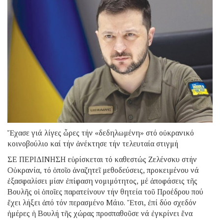
Ἔχασε γιά λίγες ὧρες τήν «δεδηλωμένη» στό οὐκρανικό
κοινοβούλιο καί τήν ἀνέκτησε τήν τελευταία στιγμή
ΣΕ ΠΕΡΙΔΙΝΗΣΗ εὑρίσκεται τό καθεστώς Ζελένσκυ στήν
Οὐκρανία, τό ὁποῖο ἀναζητεῖ μεθοδεύσεις, προκειμένου νά
ἐξασφαλίσει μίαν ἐπίφαση νομιμότητος, μέ ἀποφάσεις τῆς
Βουλῆς οἱ ὁποῖες παρατείνουν τήν θητεία τοῦ Προέδρου πού
ἔχει λήξει ἀπό τόν περασμένο Μάιο. Ἔτσι, ἐπί δύο σχεδόν
ἡμέρες ἡ Βουλή τῆς χώρας προσπαθοῦσε νά ἐγκρίνει ἕνα