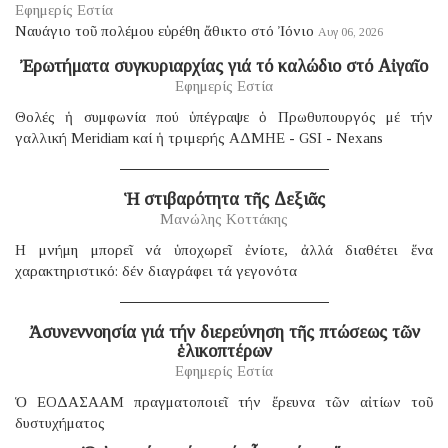
Εφημερίς Εστία
Ναυάγιο τοῦ πολέμου εὑρέθη ἄθικτο στό Ἰόνιο
Αυγ 06, 2026
Ἐρωτήματα συγκυριαρχίας γιά τό καλώδιο στό Αἰγαῖο
Εφημερίς Εστία
Θολές ἡ συμφωνία πού ὑπέγραψε ὁ Πρωθυπουργός μέ τήν
γαλλική Μeridiam καί ἡ τριμερής ΑΔΜΗΕ - GSI - Nexans
Ἡ στιβαρότητα τῆς Δεξιᾶς
Μανώλης Κοττάκης
H μνήμη μπορεῖ νά ὑποχωρεῖ ἐνίοτε, ἀλλά διαθέτει ἕνα
χαρακτηριστικό: δέν διαγράφει τά γεγονότα
Ἀσυνεννοησία γιά τήν διερεύνηση τῆς πτώσεως τῶν
ἑλικοπτέρων
Εφημερίς Εστία
Ὁ ΕΟΔΑΣΑΑΜ πραγματοποιεῖ τήν ἔρευνα τῶν αἰτίων τοῦ
δυστυχήματος