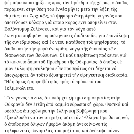
ψήφισμα ὑποστηρίξεως πρός τόν Πρόεδρο τῆς χώρας, ὁ ὁποῖος
παραμένει στήν θέση του ἐννέα μῆνες μετά τήν λήξη τῆς
θητείας του. Ἀρχικῶς, τό ψήφισμα ἀπερρίφθη, γεγονός πού
ἀποτελοῦσε κόλαφο γιά ὅποιο κῦρος ἔχει ἀπομείνει στόν
Βολόντυμυρ Ζελένσκυ, καί γιά τόν λόγο αὐτό
ἐκινητοποιήθησαν παρασκηνιακές διαδικασίες γιά ἐπανάληψη
τῆς συνεδριάσεως καί ἐκ νέου κατάθεση τοῦ ψηφίσματος, τό
ὁποῖο αὐτήν τήν φορά ἐνεκρίθη, λόγῳ τῆς ἀπουσίας τῶν
διαφωνούντων βουλευτῶν. Σέ κάθε περίπτωση πρόκειται γιά
τό κύκνειο ἆσμα τοῦ Προέδρου τῆς Οὐκρανίας, ὁ ὁποῖος σέ
μίαν ἔκλαμψη ρεαλισμοῦ εἶπε προσφάτως ὅτι δέχεται νά
ἀποχωρήσει, ἄν τοῦτο ἐξυπηρετεῖ τήν εἰρηνευτική διαδικασία.
Ἤδη ὅμως ἡ ἀμφισβήτησις πρός τό πρόσωπό του
ἐκλιμακώνετο.
Τό γεγονός πάντως ὅτι ὑπάρχει ζήτημα δημοκρατίας στήν
Οὐκρανία δέν ἐτέθη ἀπό καμμία εὐρωπαϊκή χώρα. Φυσικά καί
οὐδόλως ἀπησχόλησε τήν ἑλληνική Κυβέρνηση πού
ἐξακολουθεῖ νά τόν στηρίζει, οὔτε τόν Ἕλληνα Πρωθυπουργό,
ὁ ὁποῖος πρό ὀλίγων ἡμερῶν ἀκόμη ἀνεκοίνωνε τίς
τηλιφωνικές συνομιλίες του μαζί του, καί ἀνέκυψε μόνον